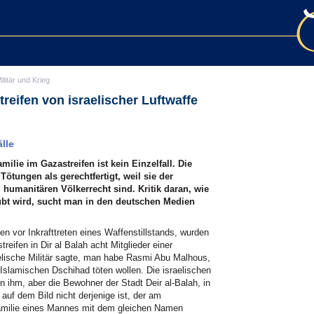
ilitär und Krieg
reifen von israelischer Luftwaffe
lle
milie im Gazastreifen ist kein Einzelfall. Die
Tötungen als gerechtfertigt, weil sie der
humanitären Völkerrecht sind. Kritik daran, wie
bt wird, sucht man in den deutschen Medien
 vor Inkrafttreten eines Waffenstillstands, wurden
reifen in Dir al Balah acht Mitglieder einer
aelische Militär sagte, man habe Rasmi Abu Malhous,
slamischen Dschihad töten wollen. Die israelischen
von ihm, aber die Bewohner der Stadt Deir al-Balah, in
auf dem Bild nicht derjenige ist, der am
Familie eines Mannes mit dem gleichen Namen