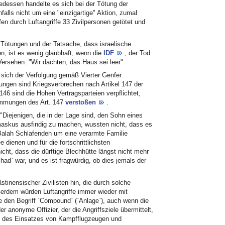
gedessen handelte es sich bei der Tötung der
alls nicht um eine "einzigartige" Aktion, zumal
n durch Luftangriffe 33 Zivilpersonen getötet und
 Tötungen und der Tatsache, dass israelische
n, ist es wenig glaubhaft, wenn die
IDF
, der Tod
ersehen: "Wir dachten, das Haus sei leer".
sich der Verfolgung gemäß Vierter Genfer
ungen sind Kriegsverbrechen nach Artikel 147 der
46 sind die Hohen Vertragsparteien verpflichtet,
immungen des Art. 147
verstoßen
.
 "Diejenigen, die in der Lage sind, den Sohn eines
askus ausfindig zu machen, wussten nicht, dass es
l-Balah Schlafenden um eine verarmte Familie
 dienen und für die fortschrittlichsten
cht, dass die dürftige Blechhütte längst nicht mehr
ihad` war, und es ist fragwürdig, ob dies jemals der
stinensischer Zivilisten hin, die durch solche
ßerdem würden Luftangriffe immer wieder mit
e den Begriff `Compound` (`Anlage`), auch wenn die
 anonyme Offizier, der die Angriffsziele übermittelt,
tät des Einsatzes von Kampfflugzeugen und