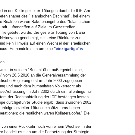
ed in der Kette gezielter Tötungen durch die IDF. Am
efehlshaber des "Islamischen Dschihad", bei einem
Die Reaktion waren Raketenangriffe des "Islamischen
l mit Luftangriffen auf Ziele im Gazastreifen
ilie getötet wurde. Die gezielte Tötung von Baha
 Netanyahu genehmigt, sei keine Rückkehr zur
und kein Hinweis auf einen Wechsel der israelischen
ricus. Es handele sich um eine
"einzigartige"
sch.
weist in seinem "Bericht über außergerichtliche,
en" vom 28.5.2010 an die Generalversammlung der
aelische Regierung erst im Jahr 2000 zugegeben
gung und nach dem humanitären Völkerrecht als
ese Auffassung im Jahr 2002 durch ein, allerdings nur
iters der Rechtsabteilung der IDF bestätigen lassen.
ppe durchgeführte Studie ergab, dass zwischen 2002
 infolge gezielter Tötungseinsätze ums Leben
rationen; die restlichen waren Kollateralopfer." Die
r von einer Rückkehr noch von einem Wechsel in der
ehr handelt es sich um die Fortsetzung der Strategie