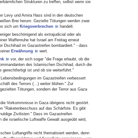
rbärmlichen Strukturen zu treffen, selbst wenn sie
on Levy und Amira Hass sind in den deutschen
eißen Brei herum: Gezielte Tötungen werden zwar
 es sich um
Kriegsverbrechen
handelt.
niger beschönigend als extrajudicial oder als
einer Waffenruhe hat Israel am Freitag erneut
er Dschihad im Gazastreifen bombardiert." - dass
 keiner
Erwähnung
wert.
unk
vor, der sich sogar "die Frage erlaubt, ob die
Kommandanten des Islamischen Dschihad, durch die
gerechtfertigt ist und ob sie weiterführt."
e Lebensbedingungen im Gazastreifen verbessert
häft des Terrors (…) weiter blühen." Zur
er gezielten Tötungen, sondern der Terror aus Gaza
 die Vorkommnisse in Gaza übrigens nicht gestört.
en "Raketenbeschuss auf das Schärfste. Es gibt
uldige Zivilisten." Dass im Gazastreifen
h die israelische Luftwaffe Gewalt ausgeübt wird,
lischen Luftangriffe nicht thematisiert werden, denn