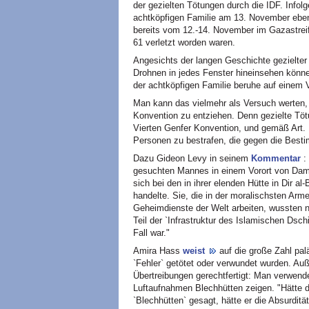
der gezielten Tötungen durch die IDF. Infol
achtköpfigen Familie am 13. November ebenf
bereits vom 12.-14. November im Gazastreife
61 verletzt worden waren.
Angesichts der langen Geschichte gezielter
Drohnen in jedes Fenster hineinsehen könne
der achtköpfigen Familie beruhe auf einem V
Man kann das vielmehr als Versuch werten, 
Konvention zu entziehen. Denn gezielte Töt
Vierten Genfer Konvention, und gemäß Art. 1
Personen zu bestrafen, die gegen die Best
Dazu Gideon Levy in seinem
Kommentar
:
gesuchten Mannes in einem Vorort von Dam
sich bei den in ihrer elenden Hütte in Dir a
handelte. Sie, die in der moralischsten Armee
Geheimdienste der Welt arbeiten, wussten ni
Teil der `Infrastruktur des Islamischen Dsch
Fall war."
Amira Hass
weist
auf die große Zahl palä
`Fehler` getötet oder verwundet wurden. Au
Übertreibungen gerechtfertigt: Man verwend
Luftaufnahmen Blechhütten zeigen. "Hätte der
`Blechhütten` gesagt, hätte er die Absurdi