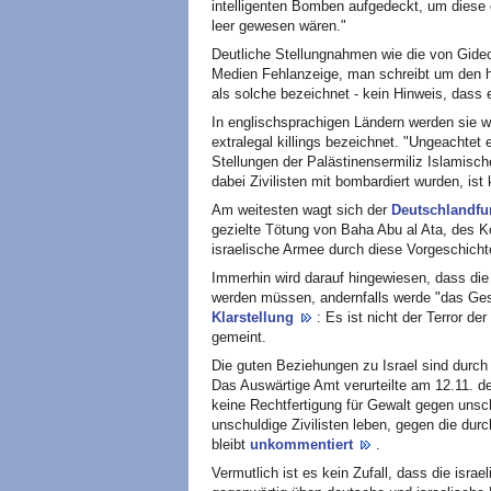
intelligenten Bomben aufgedeckt, um diese e
leer gewesen wären."
Deutliche Stellungnahmen wie die von Gide
Medien Fehlanzeige, man schreibt um den h
als solche bezeichnet - kein Hinweis, dass
In englischsprachigen Ländern werden sie we
extralegal killings bezeichnet. "Ungeachtet 
Stellungen der Palästinensermiliz Islamisch
dabei Zivilisten mit bombardiert wurden, ist
Am weitesten wagt sich der
Deutschlandf
gezielte Tötung von Baha Abu al Ata, des 
israelische Armee durch diese Vorgeschichte 
Immerhin wird darauf hingewiesen, dass di
werden müssen, andernfalls werde "das Gesc
Klarstellung
: Es ist nicht der Terror d
gemeint.
Die guten Beziehungen zu Israel sind durch
Das Auswärtige Amt verurteilte am 12.11. d
keine Rechtfertigung für Gewalt gegen unsch
unschuldige Zivilisten leben, gegen die durc
bleibt
unkommentiert
.
Vermutlich ist es kein Zufall, dass die israe