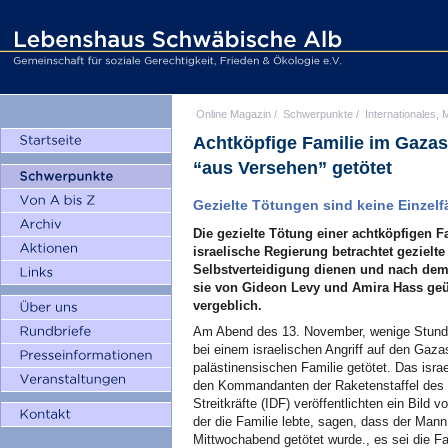
Online Magazin
/
Schwerpunkte
/
Internationales, M
Achtköpfige Familie im Gazast
“aus Versehen” getötet
Gezielte Tötungen sind keine Einzelfä
Die gezielte Tötung einer achtköpfigen Fa
israelische Regierung betrachtet gezielte 
Selbstverteidigung dienen und nach dem 
sie von Gideon Levy und Amira Hass geü
vergeblich.
Am Abend des 13. November, wenige Stunden
bei einem israelischen Angriff auf den Gazast
palästinensischen Familie getötet. Das isr
den Kommandanten der Raketenstaffel des I
Streitkräfte (IDF) veröffentlichten ein Bild 
der die Familie lebte, sagen, dass der Mann 
Mittwochabend getötet wurde., es sei die 