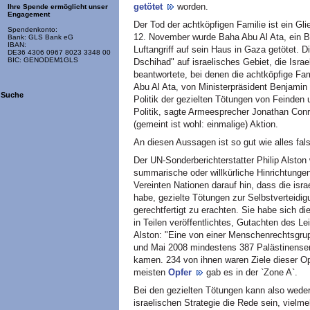
getötet
worden.
Ihre Spende ermöglicht unser
Engagement
Der Tod der achtköpfigen Familie ist ein Gli
Spendenkonto:
12. November wurde Baha Abu Al Ata, ein B
Bank: GLS Bank eG
IBAN:
Luftangriff auf sein Haus in Gaza getötet. 
DE36 4306 0967 8023 3348 00
BIC: GENODEM1GLS
Dschihad" auf israelisches Gebiet, die Israe
beantwortete, bei denen die achtköpfige Fam
Abu Al Ata, von Ministerpräsident Benjamin
Suche
Politik der gezielten Tötungen von Feinden 
Politik, sagte Armeesprecher Jonathan Con
(gemeint ist wohl: einmalige) Aktion.
An diesen Aussagen ist so gut wie alles fal
Der UN-Sonderberichterstatter Philip Alston 
summarische oder willkürliche Hinrichtung
Vereinten Nationen darauf hin, dass die isr
habe, gezielte Tötungen zur Selbstverteidi
gerechtfertigt zu erachten. Sie habe sich di
in Teilen veröffentlichtes, Gutachten des Le
Alston: "Eine von einer Menschenrechtsgru
und Mai 2008 mindestens 387 Palästinenser
kamen. 234 von ihnen waren Ziele dieser Ope
meisten
Opfer
gab es in der `Zone A`.
Bei den gezielten Tötungen kann also wede
israelischen Strategie die Rede sein, vielm