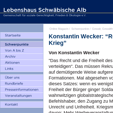
Online Magazin
/
Schwerpunkte
/
Gewalt, Gewaltfr
Konstantin Wecker: “R
Krieg”
Von Konstantin Wecker
"Das Recht und die Freiheit des
verteidigen". Das müssen Rekrut
auf demütigende Weise aufgerei
Formationen. Mal abgesehen vo
dieses Satzes: wenn es wenigst
Freiheit der Bürger ginge! Solda
wahnwitzigen globalstrategisch
Befehlshaber, den Zugang zu Mä
Unrecht und Unfreiheit. Kriegsm
davon: Mehr Werbeveranstaltung