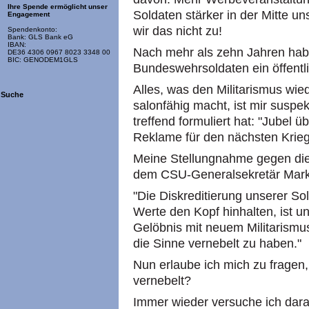
Ihre Spende ermöglicht unser
Soldaten stärker in der Mitte u
Engagement
wir das nicht zu!
Spendenkonto:
Bank: GLS Bank eG
IBAN:
Nach mehr als zehn Jahren hab
DE36 4306 0967 8023 3348 00
BIC: GENODEM1GLS
Bundeswehrsoldaten ein öffentl
Alles, was den Militarismus wie
Suche
salonfähig macht, ist mir suspe
treffend formuliert hat: "Jubel ü
Reklame für den nächsten Krieg
Meine Stellungnahme gegen dies
dem CSU-Generalsekretär Mark
"Die Diskreditierung unserer So
Werte den Kopf hinhalten, ist un
Gelöbnis mit neuem Militarismus
die Sinne vernebelt zu haben."
Nun erlaube ich mich zu frage
vernebelt?
Immer wieder versuche ich dara