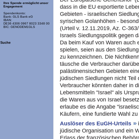
Ihre Spende ermöglicht unser
dass in die EU exportierte Lebe
Engagement
Gebieten - israelischen Siedlu
Spendenkonto:
Bank: GLS Bank eG
syrischen Golanhöhen - beson
IBAN:
DE36 4306 0967 8023 3348 00
(Urteil v. 12.11.2019, Az. C-36
BIC: GENODEM1GLS
Israels Siedlungspolitik gegen 
Da beim Kauf von Waren auch e
Suche
spielen, seien aus den Siedlu
zu kennzeichnen. Die Nichtken
täusche die Verbraucher darüber
palästinensischen Gebieten ein
jüdischen Siedlungen nicht Teil 
Verbraucher könnten daher in di
Lebensmitteln "Israel" als Urs
die Waren aus von Israel bese
erlaube es die Angabe "israelis
Käufern, eine fundierte Wahl zu 
Auslöser des EuGH-Urteils
jüdische Organisation und ein 
Erlass der französischen Behör