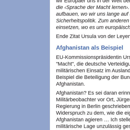
wir Europäer uns in der Welt b
die ‹Sprache der Macht lernen›
aufbauen, wo wir uns lange auf 
Sicherheitspolitik. Zum anderen
einsetzen, wo es um europäisch
Ende Zitat Ursula von der Leye
Afghanistan als Beispiel
EU-Kommissionspräsidentin Urs
"Macht", die deutsche Verteidig
militärischen Einsatz im Ausland
Beispiel die Beteiligung der B
Afghanistan.
Afghanistan? Es sei daran erinn
Militärbeobachter vor Ort, Jürg
Regierung in Berlin geschrieben
Widerspruch zu dem, wie die ei
Afghanistan agieren … Ich stell
militärische Lage unzulässig ge