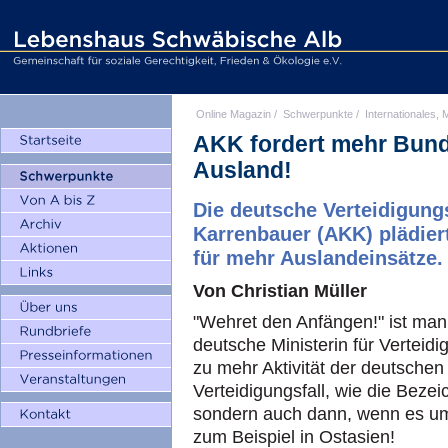
Online Magazin
/
Schwerpunkte
/
Internationales, M
AKK fordert mehr Bund
Ausland!
Die deutsche Verteidigung
Karrenbauer (AKK) plädier
für mehr Auslandeinsätze.
Von Christian Müller
"Wehret den Anfängen!" ist man
deutsche Ministerin für Verteid
zu mehr Aktivität der deutschen
Verteidigungsfall, wie die Bezei
sondern auch dann, wenn es um 
zum Beispiel in Ostasien!