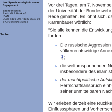
Ihre Spende ermöglicht unser
Vor drei Tagen, am 7. Novembe
Engagement
der Universität der Bundesweh
Spendenkonto:
Bank: GLS Bank eG
Rede gehalten. Es lohnt sich, 
IBAN:
DE36 4306 0967 8023 3348 00
Karrenbauer wörtlich:
BIC: GENODEM1GLS
"Sie alle kennen die Entwicklung
Suche
fordern:
Die russische Aggression 
völkerrechtswidrige Annex
1
;
die weltumspannenden Ne
insbesondere des islamist
der machtpolitische Aufst
Herrschaftsanspruch einhe
seiner unmittelbaren Nach
Wir erleben derzeit eine Rückk
Einflusssphären und Vorherrscha