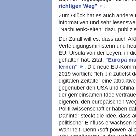
richtigen Weg"
.
Zum Glück hat es auch andere 
informativen und sehr lesensw
"NachDenkSeiten" dazu publizie
Der Zufall will es, dass auch A
Verteidigungsministerin und he
EU, Ursula von der Leyen, in d
gehalten hat. Zitat:
"Europa mu
lernen"
. Die neue EU-Kommi
2019 wörtlich: "Ich bin zutiefs
digitalen Zeitalter eine attrakti
gegenüber den USA und China. W
der gemeinsamen Idee vertraue
eigenen, den europäischen We
Politikwissenschaftler haben daf
Dahinter steckt die Idee, dass a
politischer Einfluss erwachsen k
Wahrheit. Denn ‹soft power› all