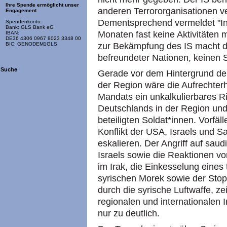
Ihre Spende ermöglicht unser
anderen Terrororganisationen v
Engagement
Dementsprechend vermeldet "Inh
Spendenkonto:
Bank: GLS Bank eG
Monaten fast keine Aktivitäten 
IBAN:
DE36 4306 0967 8023 3348 00
zur Bekämpfung des IS macht d
BIC: GENODEM1GLS
befreundeter Nationen, keinen 
Suche
Gerade vor dem Hintergrund de
der Region wäre die Aufrechterh
Mandats ein unkalkulierbares Ri
Deutschlands in der Region und
beteiligten Soldat*innen. Vorfä
Konflikt der USA, Israels und S
eskalieren. Der Angriff auf saudi
Israels sowie die Reaktionen vo
im Irak, die Einkesselung eine
syrischen Morek sowie der Stopp
durch die syrische Luftwaffe, 
regionalen und internationalen 
nur zu deutlich.