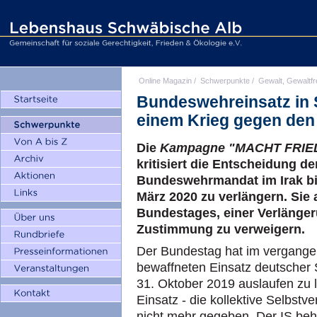
Online Magazin
/
Schwerpunkte
/
Gewalt, Gewaltfr
Bundeswehreinsatz in 
einem Krieg gegen den 
Die
Kampagne "MACHT FRIEDEN
kritisiert die Entscheidung d
Bundeswehrmandat im Irak bis
März 2020 zu verlängern. Sie 
Bundestages, einer Verlänger
Zustimmung zu verweigern.
Der Bundestag hat im vergange
bewaffneten Einsatz deutscher S
31. Oktober 2019 auslaufen zu 
Einsatz - die kollektive Selbstve
nicht mehr gegeben. Der IS behe