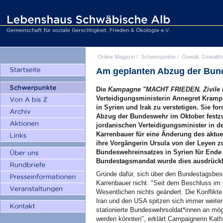
Online Magazin
/
Schwerpunkte
/
Gewalt, Gewaltfr
Am geplanten Abzug der Bund
Die
Kampagne "MACHT FRIEDEN. Zivile L
Verteidigungsministerin Annegret Kram
in Syrien und Irak zu verstetigen. Sie f
Abzug der Bundeswehr im Oktober festzu
jordanischen Verteidigungsminister in d
Karrenbauer für eine Änderung des aktue
ihre Vorgängerin Ursula von der Leyen
Bundeswehreinsatzes in Syrien für Ende
Bundestagsmandat wurde dies ausdrückli
Gründe dafür, sich über den Bundestagsbes
Karrenbauer nicht. "Seit dem Beschluss im 
Wesentlichen nichts geändert. Die Konflikt
Iran und den USA spitzen sich immer weiter 
stationierte Bundeswehrsoldat*innen an mög
werden könnten", erklärt Campaignerin Kathi