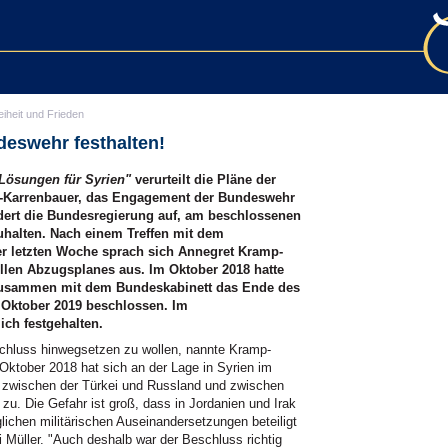
eiheit und Frieden
eswehr festhalten!
ösungen für Syrien"
verurteilt die Pläne der
p-Karrenbauer, das Engagement der Bundeswehr
ordert die Bundesregierung auf, am beschlossenen
halten. Nach einem Treffen mit dem
er letzten Woche sprach sich Annegret Kramp-
llen Abzugsplanes aus. Im Oktober 2018 hatte
 zusammen mit dem Bundeskabinett das Ende des
 Oktober 2019 beschlossen. Im
ch festgehalten.
chluss hinwegsetzen zu wollen, nannte Kramp-
Oktober 2018 hat sich an der Lage in Syrien im
e zwischen der Türkei und Russland und zwischen
zu. Die Gefahr ist groß, dass in Jordanien und Irak
lichen militärischen Auseinandersetzungen beteiligt
 Müller. "Auch deshalb war der Beschluss richtig