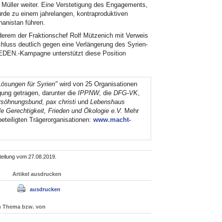
Müller weiter. Eine Verstetigung des Engagements,
rde zu einem jahrelangen, kontraproduktiven
anistan führen.
nderem der Fraktionschef Rolf Mützenich mit Verweis
hluss deutlich gegen eine Verlängerung des Syrien-
EN.-Kampagne unterstützt diese Position
sungen für Syrien"
wird von 25 Organisationen
ung getragen, darunter die
IPPNW
, die
DFG-VK
,
rsöhnungsbund
,
pax christi
und
Lebenshaus
e Gerechtigkeit, Frieden und Ökologie e.V.
Mehr
eteiligten Trägerorganisationen:
www.macht-
teilung vom 27.08.2019.
Artikel ausdrucken
ausdrucken
um Thema bzw. von