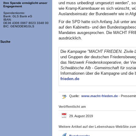
und muss unbedingt umgesetzt werden", so 
Ihre Spende ermöglicht unser
Engagement
wie Kramp-Karrenbauer es sich wünscht, wü
Spendenkonto:
Auslandseinsatz der Bundeswehr wie in Afgh
Bank: GLS Bank eG
IBAN:
Für die SPD hatte sich Anfang Juli unter a
DE36 4306 0967 8023 3348 00
BIC: GENODEM1GLS
auf den Kabinetts- und den Bundestagsbesc
Mandates ausgesprochen. Die MACHT FRIED
ausdrücklich.
Suche
Die
Kampagne "MACHT FRIEDEN. Zivile Lö
und Gruppen der deutschen Friedensbeweg
das
Netzwerk Friedenskooperative
, der
Ve
Schwäbische Alb - Gemeinschaft für sozial
Informationen über die Kampagne und die b
frieden.de
Quelle:
www.macht-frieden.de
- Pressemit
Veröffentlicht am
29. August 2019
Weitere Artikel auf der Lebenshaus-WebSite z
Bundeswehr