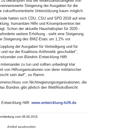
 zu bekämpfen und die Widerstandsfähigkeit von
nennenswerte Steigerung der Ausgaben für die
 zukunftsorientierte Unterstützung kaum möglich.
rperiode hatten sich CDU, CSU und SPD 2018 auf eine
cklung, humanitäre Hilfe und Krisenprävention bei
gt. Schon der aktuelle Haushaltsplan für 2020 -
forderte weitere Erhöhung - sieht eine Steigerung
ne Steigerung des BMZ-Etats um 1,2% vor.
Kopplung der Ausgaben für Verteidigung und für
und nur der Koalitions-Arithmetik geschuldet",
orsitzender von
Bündnis Entwicklung Hilft
.
miteinander zu tun und sollten unbedingt klar
it von Hilfsorganisationen von derer militärischer
mischt sein darf", so Ramm.
menschluss von Nichtregierungsorganisationen, die
as Bündnis gibt jährlich den WeltRisikoBericht
 Entwicklung Hilft
:
www.entwicklung-hilft.de
emitteilung vom 08.08.2019.
Artikel ausdrucken