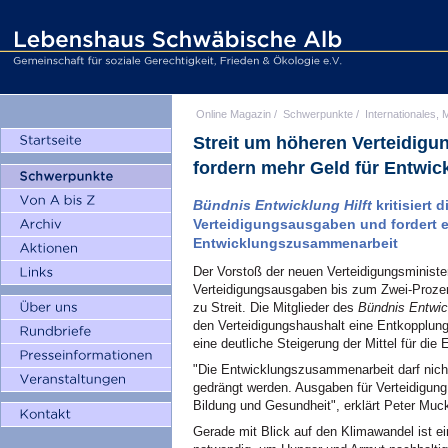
Online Magazin
/
Schwerpunkte
/
Internationales, M
Streit um höheren Verteidigu
fordern mehr Geld für Entwi
Bündnis Entwicklung Hilft
kritisiert 
Verteidigungsausgaben und fordert ei
Entwicklungszusammenarbeit
Der Vorstoß der neuen Verteidigungsministe
Verteidigungsausgaben bis zum Zwei-Prozent-
zu Streit. Die Mitglieder des
Bündnis Entwick
den Verteidigungshaushalt eine Entkopplung
eine deutliche Steigerung der Mittel für di
"Die Entwicklungszusammenarbeit darf nich
gedrängt werden. Ausgaben für Verteidigun
Bildung und Gesundheit", erklärt Peter Mu
Gerade mit Blick auf den Klimawandel ist ei