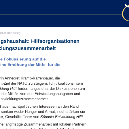
ilitär und Krieg
ngshaushalt: Hilfsorganisationen
cklungszusammenarbeit
die Fokussierung auf die
ne Erhöhung der Mittel für die
rin Annegret Kramp-Karrenbauer, die
Ziel der NATO zu steigern, führt koalitionsintern
lung Hilft
fordern angesichts der Diskussionen um
 der Militär- von den Entwicklungsausgaben und
e Entwicklungszusammenarbeit.
t aus machtpolitischen Interessen an den Rand
g senken weder Hunger und Armut, noch stärken sie
cke, Geschäftsführer von
Bündnis Entwicklung Hilft
.
ne langfristige Zusammenarbeit mit lokalen Partnern