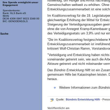
notwendig, um Hunger und Armut nachhaltig
Ihre Spende ermöglicht unser
Gemeinschaften weltweit zu erhöhen. Ohne 
Engagement
Entwicklungszusammenarbeit ist eine solche
Spendenkonto:
Bank: GLS Bank eG
Im Koalitionsvertrag für die 19. Legislatu
IBAN:
DE36 4306 0967 8023 3348 00
gleichwertige Erhöhung der Mittel für Entwi
BIC: GENODEM1GLS
Steigerung der Verteidigungsausgaben geeini
ohne die von Annegret Kramp-Karrenbauer ge
des Verteidigungsetats um 3,9% und nur ei
Suche
"Die im Koalitionsvertrag festgeschriebene 
Entwicklungszusammenarbeit ist irreführend 
kritisiert Wolf-Christian Ramm, Vorstandsv
"Verteidigung und Entwicklung haben nichts 
voneinander getrennt sein, wie auch die Arbe
Akteure getrennt und nicht miteinander ver
Das
Bündnis Entwicklung Hilft
ist ein Zusam
gemeinsam Hilfe bei Katastrophen leisten. D
heraus.
Weitere Informationen zum
Bündnis
Quelle:
Bündnis Entwicklung Hilft
- Press
Veröffentlicht am