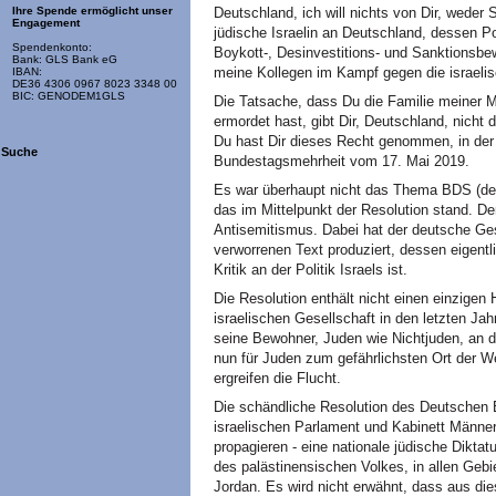
Deutschland, ich will nichts von Dir, weder
Ihre Spende ermöglicht unser
Engagement
jüdische Israelin an Deutschland, dessen P
Spendenkonto:
Boykott-, Desinvestitions- und Sanktionsbe
Bank: GLS Bank eG
meine Kollegen im Kampf gegen die israelis
IBAN:
DE36 4306 0967 8023 3348 00
BIC: GENODEM1GLS
Die Tatsache, dass Du die Familie meiner M
ermordet hast, gibt Dir, Deutschland, nicht
Du hast Dir dieses Recht genommen, in der 
Suche
Bundestagsmehrheit vom 17. Mai 2019.
Es war überhaupt nicht das Thema BDS (dess
das im Mittelpunkt der Resolution stand. De
Antisemitismus. Dabei hat der deutsche G
verworrenen Text produziert, dessen eigent
Kritik an der Politik Israels ist.
Die Resolution enthält nicht einen einzigen 
israelischen Gesellschaft in den letzten Ja
seine Bewohner, Juden wie Nichtjuden, an 
nun für Juden zum gefährlichsten Ort der We
ergreifen die Flucht.
Die schändliche Resolution des Deutschen 
israelischen Parlament und Kabinett Männer 
propagieren - eine nationale jüdische Diktat
des palästinensischen Volkes, in allen Gebie
Jordan. Es wird nicht erwähnt, dass aus di