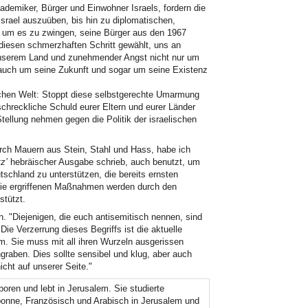
Akademiker, Bürger und Einwohner Israels, fordern die
Israel auszuüben, bis hin zu diplomatischen,
n, um es zu zwingen, seine Bürger aus den 1967
diesen schmerzhaften Schritt gewählt, uns an
nserem Land und zunehmender Angst nicht nur um
auch um seine Zukunft und sogar um seine Existenz
lichen Welt: Stoppt diese selbstgerechte Umarmung
schreckliche Schuld eurer Eltern und eurer Länder
 Stellung nehmen gegen die Politik der israelischen
urch Mauern aus Stein, Stahl und Hass, habe ich
z’
hebräischer Ausgabe schrieb, auch benutzt, um
tschland zu unterstützen, die bereits ernsten
sie ergriffenen Maßnahmen werden durch den
stützt.
. "Diejenigen, die euch antisemitisch nennen, sind
. Die Verzerrung dieses Begriffs ist die aktuelle
am. Sie muss mit all ihren Wurzeln ausgerissen
ngraben. Dies sollte sensibel und klug, aber auch
icht auf unserer Seite."
oren und lebt in Jerusalem. Sie studierte
bonne, Französisch und Arabisch in Jerusalem und