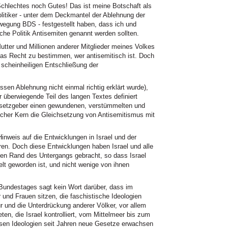
 Schlechtes noch Gutes! Das ist meine Botschaft als
olitiker - unter dem Deckmantel der Ablehnung der
wegung BDS - festgestellt haben, dass ich und
che Politik Antisemiten genannt werden sollten.
utter und Millionen anderer Mitglieder meines Volkes
 das Recht zu bestimmen, wer antisemitisch ist. Doch
scheinheiligen Entschließung der
en Ablehnung nicht einmal richtig erklärt wurde),
r überwiegende Teil des langen Textes definiert
esetzgeber einen gewundenen, verstümmelten und
licher Kern die Gleichsetzung von Antisemitismus mit
Hinweis auf die Entwicklungen in Israel und der
hren. Doch diese Entwicklungen haben Israel und alle
den Rand des Untergangs gebracht, so dass Israel
lt geworden ist, und nicht wenige von ihnen
Bundestages sagt kein Wort darüber, dass im
und Frauen sitzen, die faschistische Ideologien
ur und die Unterdrückung anderer Völker, vor allem
ten, die Israel kontrolliert, vom Mittelmeer bis zum
esen Ideologien seit Jahren neue Gesetze erwachsen