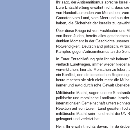
Ihr sagt, der Antisemitismus spreche Israel 
Eure Entschließung erwähnt nicht, dass die 
von Hunderttausenden von Menschen, vom 
Granaten vom Land, vom Meer und aus der Lu
haben, die Sicherheit der Israelis zu gewähr
Über diese Kriege ist von Fachleuten und 
von ihnen Juden, bereits alles geschrieben
dunklen Moment in der Geschichte unseres
Notwendigkeit, Deutschland politisch, wirts
Kampfes gegen Antisemitismus an die Seite 
In Eurer Entschließung geht Ihr mit keinem W
vielfach Euretwegen, immer wieder Niederl
verwirklichen, hier als Menschen zu leben, a
ein Konflikt, den die israelischen Regierun
heute machen sie sich nicht mehr die Mühe,
immer und ewig durch rohe Gewalt überleb
Militärische Macht, sagen unsere Staatsmä
politische und moralische Landkarte Israels
internationalen Gemeinschaft unterzeichnet
Reaktion auf von Eurem Land gesäten Tod 
militärische Macht sein - und nicht die UN-R
geleugnet und verletzt hat.
Nein, Ihr erwähnt nichts davon, Ihr da drü