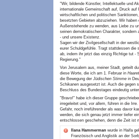
"Wir, bildende Künstler, Intellektuelle und 
internationale Gemeinschaft auf, Druck auf 
wirtschaftlichen und politischen Sanktione
besetzten Gebieten abzuziehen. Wir haben 
Außenstehende zu wenden, aus Liebe zu u
seinen demokratischen Charakter, sondern 
- und unsere Existenz.
Sagen wir der Zivilgesellschaft in der west
eurer Schuldgefühle. Tragt stattdessen die 
ab, indem ihr jetzt das einzig Richtige tut -
Regierung."
Von Jerusalem aus, meiner Stadt, geteilt d
diese Worte, die ich am 1. Februar in
Haaret
die Bewegung der
Jüdischen Stimme
in Deu
Schikanen ausgesetzt ist. Auch die gegen 
Beschluss des Bundestages eindeutig unter
"Bravo!" habe ich dieser Gruppe geschrieben
irregeleitet und, vor allem, führen in die Irre
Gefahr, noch irreführender als was davor k
werden, die sich genau jetzt immer tiefer ei
entschlossen geschehen, denn die Zeit ist n
Ilana Hammerman
wurde in Haifa geb
Französisch und Anglistik an der Sor