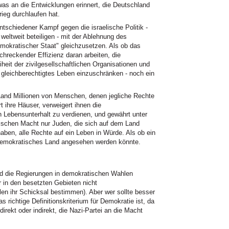
, was an die Entwicklungen erinnert, die Deutschland
ieg durchlaufen hat.
schiedener Kampf gegen die israelische Politik -
weltweit beteiligen - mit der Ablehnung des
emokratischer Staat" gleichzusetzen. Als ob das
chreckender Effizienz daran arbeiten, die
heit der zivilgesellschaftlichen Organisationen und
 gleichberechtigtes Leben einzuschränken - noch ein
Land Millionen von Menschen, denen jegliche Rechte
rt ihre Häuser, verweigert ihnen die
n Lebensunterhalt zu verdienen, und gewährt unter
rischen Macht nur Juden, die sich auf dem Land
aben, alle Rechte auf ein Leben in Würde. Als ob ein
 demokratisches Land angesehen werden könnte.
und die Regierungen in demokratischen Wahlen
r in den besetzten Gebieten nicht
len ihr Schicksal bestimmen). Aber wer sollte besser
s richtige Definitionskriterium für Demokratie ist, da
irekt oder indirekt, die Nazi-Partei an die Macht