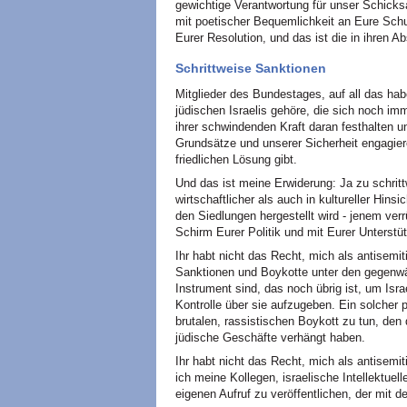
gewichtige Verantwortung für unser Schicks
mit poetischer Bequemlichkeit an Eure Sch
Eurer Resolution, und das ist die in ihren 
Schrittweise Sanktionen
Mitglieder des Bundestages, auf all das hab
jüdischen Israelis gehöre, die sich noch im
ihrer schwindenden Kraft daran festhalten u
Grundsätze und unserer Sicherheit engagieren
friedlichen Lösung gibt.
Und das ist meine Erwiderung: Ja zu schrit
wirtschaftlicher als auch in kultureller Hins
den Siedlungen hergestellt wird - jenem ve
Schirm Eurer Politik und mit Eurer Unterst
Ihr habt nicht das Recht, mich als antisemi
Sanktionen und Boykotte unter den gegenwä
Instrument sind, das noch übrig ist, um Isr
Kontrolle über sie aufzugeben. Ein solcher p
brutalen, rassistischen Boykott zu tun, den
jüdische Geschäfte verhängt haben.
Ihr habt nicht das Recht, mich als antisemi
ich meine Kollegen, israelische Intellektuel
eigenen Aufruf zu veröffentlichen, der mit 