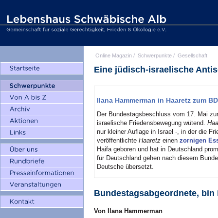
Online Magazin
/
Schwerpunkte
/
Gesellschaft
Eine jüdisch-israelische Anti
Ilana Hammerman in Haaretz zum B
Der Bundestagsbeschluss vom 17. Mai zur
israelische Friedensbewegung wütend.
Haa
nur kleiner Auflage in Israel -, in der di
veröffentlichte
Haaretz
einen
zornigen Es
Haifa geboren und hat in Deutschland prom
für Deutschland gehen nach diesem Bundes
Deutsche übersetzt.
Bundestagsabgeordnete, bin 
Von Ilana Hammerman