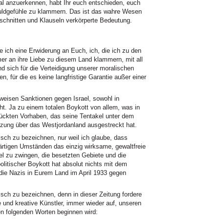
al anzuerkennen, habt Ihr euch entschieden, euch
uldgefühle zu klammern. Das ist das wahre Wesen
Abschnitten und Klauseln verkörperte Bedeutung.
e ich eine Erwiderung an Euch, ich, die ich zu den
mer an ihre Liebe zu diesem Land klammern, mit all
nd sich für die Verteidigung unserer moralischen
, für die es keine langfristige Garantie außer einer
tweisen Sanktionen gegen Israel, sowohl in
icht. Ja zu einem totalen Boykott von allem, was in
rrückten Vorhaben, das seine Tentakel unter dem
ützung über das Westjordanland ausgestreckt hat.
tisch zu bezeichnen, nur weil ich glaube, dass
rtigen Umständen das einzig wirksame, gewaltfreie
ael zu zwingen, die besetzten Gebiete und die
olitischer Boykott hat absolut nichts mit dem
 die Nazis in Eurem Land im April 1933 gegen
tisch zu bezeichnen, denn in dieser Zeitung fordere
le und kreative Künstler, immer wieder auf, unseren
den folgenden Worten beginnen wird: