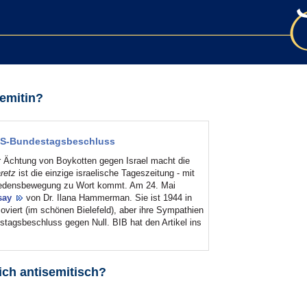
semitin?
DS-Bundestagsbeschluss
 Ächtung von Boykotten gegen Israel macht die
retz
ist die einzige israelische Tageszeitung - mit
e Friedensbewegung zu Wort kommt. Am 24. Mai
say
von Dr. Ilana Hammerman. Sie ist 1944 in
oviert (im schönen Bielefeld), aber ihre Sympathien
tagsbeschluss gegen Null. BIB hat den Artikel ins
ich antisemitisch?