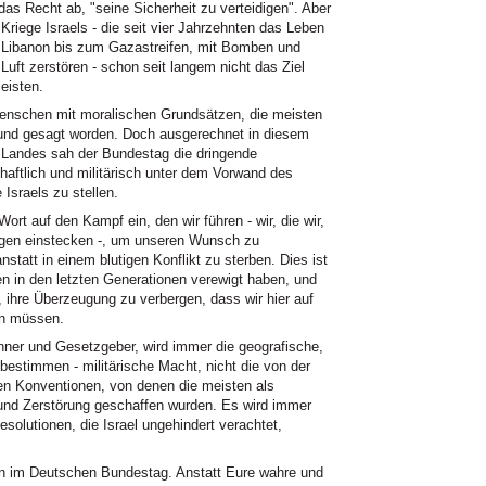
das Recht ab, "seine Sicherheit zu verteidigen". Aber
Kriege Israels - die seit vier Jahrzehnten das Leben
Libanon bis zum Gazastreifen, mit Bomben und
ft zerstören - schon seit langem nicht das Ziel
leisten.
Menschen mit moralischen Grundsätzen, die meisten
 und gesagt worden. Doch ausgerechnet in diesem
 Landes sah der Bundestag die dringende
chaftlich und militärisch unter dem Vorwand des
Israels zu stellen.
ort auf den Kampf ein, den wir führen - wir, die wir,
agen einstecken -, um unseren Wunsch zu
nstatt in einem blutigen Konflikt zu sterben. Dies ist
gen in den letzten Generationen verewigt haben, und
 ihre Überzeugung zu verbergen, dass wir hier auf
en müssen.
nner und Gesetzgeber, wird immer die geografische,
 bestimmen - militärische Macht, nicht die von der
en Konventionen, von denen die meisten als
und Zerstörung geschaffen wurden. Es wird immer
esolutionen, die Israel ungehindert verachtet,
ben im Deutschen Bundestag. Anstatt Eure wahre und