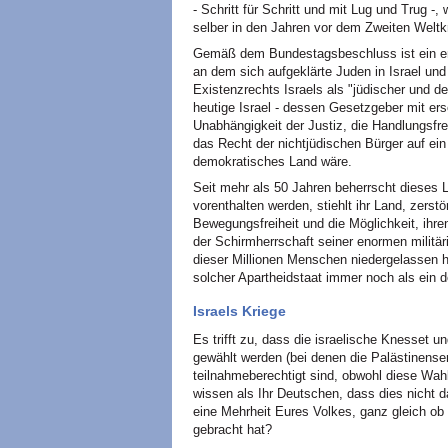
- Schritt für Schritt und mit Lug und Trug -
selber in den Jahren vor dem Zweiten Weltkr
Gemäß dem Bundestagsbeschluss ist ein ent
an dem sich aufgeklärte Juden in Israel und 
Existenzrechts Israels als "jüdischer und d
heutige Israel - dessen Gesetzgeber mit ers
Unabhängigkeit der Justiz, die Handlungsfrei
das Recht der nichtjüdischen Bürger auf ein
demokratisches Land wäre.
Seit mehr als 50 Jahren beherrscht dieses 
vorenthalten werden, stiehlt ihr Land, zerstö
Bewegungsfreiheit und die Möglichkeit, ihre
der Schirmherrschaft seiner enormen militä
dieser Millionen Menschen niedergelassen h
solcher Apartheidstaat immer noch als ein
Israels Kriege
Es trifft zu, dass die israelische Knesset 
gewählt werden (bei denen die Palästinense
teilnahmeberechtigt sind, obwohl diese Wah
wissen als Ihr Deutschen, dass dies nicht da
eine Mehrheit Eures Volkes, ganz gleich ob d
gebracht hat?