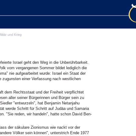
ilitär und Krieg
feierte Israel geht den Weg in die Unberührbarkeit.
Volk vom vergangenen Sommer bildet lediglich die
ma" nie aufgearbeitet wurde: Israel ein Staat der
ze zugunsten einer Verfassung nach westlichen
t dem Rechtsstaat und der Freiheit verpflichtet
esen aller seiner Bürgerinnen und Bürger sein zu
 Siedler "entwurzeln", hat Benjamin Netanjahu
tät werde Schritt für Schritt auf Judäa und Samaria
n. "Sie reden, wir handeln", hatte schon David Ben-
ass der säkulare Zionismus wie nackt vor der
e andere Völker sein können", unterstrich Ende 1977