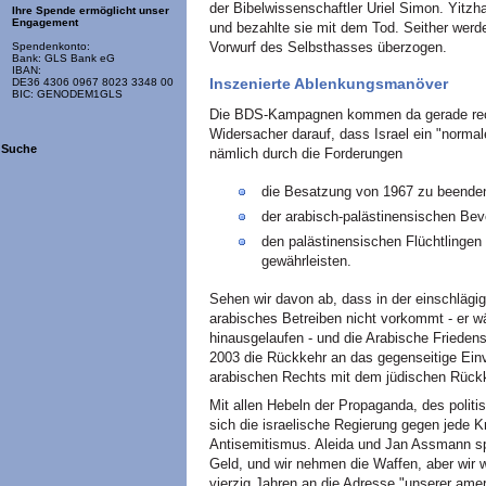
der Bibelwissenschaftler Uriel Simon. Yitzh
Ihre Spende ermöglicht unser
Engagement
und bezahlte sie mit dem Tod. Seither werd
Vorwurf des Selbsthasses überzogen.
Spendenkonto:
Bank: GLS Bank eG
IBAN:
Inszenierte Ablenkungsmanöver
DE36 4306 0967 8023 3348 00
BIC: GENODEM1GLS
Die BDS-Kampagnen kommen da gerade rech
Widersacher darauf, dass Israel ein "normale
Suche
nämlich durch die Forderungen
die Besatzung von 1967 zu beende
der arabisch-palästinensischen Be
den palästinensischen Flüchtlinge
gewährleisten.
Sehen wir davon ab, dass in der einschlägi
arabisches Betreiben nicht vorkommt - er wä
hinausgelaufen - und die Arabische Friedensi
2003 die Rückkehr an das gegenseitige Ei
arabischen Rechts mit dem jüdischen Rückk
Mit allen Hebeln der Propaganda, des politi
sich die israelische Regierung gegen jede Kr
Antisemitismus. Aleida und Jan Assmann s
Geld, und wir nehmen die Waffen, aber wir
vierzig Jahren an die Adresse "unserer amer