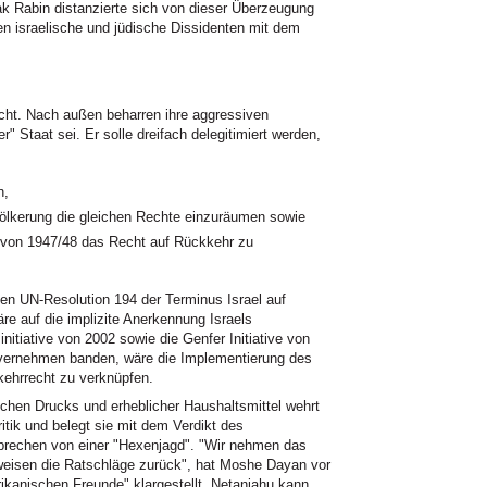
ak Rabin distanzierte sich von dieser Überzeugung
en israelische und jüdische Dissidenten mit dem
t. Nach außen beharren ihre aggressiven
r" Staat sei. Er solle dreifach delegitimiert werden,
n,
völkerung die gleichen Rechte einzuräumen sowie
n von 1947/48 das Recht auf Rückkehr zu
gen UN-Resolution 194 der Terminus Israel auf
re auf die implizite Anerkennung Israels
nitiative von 2002 sowie die Genfer Initiative von
nvernehmen banden, wäre die Implementierung des
ehrrecht zu verknüpfen.
schen Drucks und erheblicher Haushaltsmittel wehrt
itik und belegt sie mit dem Verdikt des
prechen von einer "Hexenjagd". "Wir nehmen das
 weisen die Ratschläge zurück", hat Moshe Dayan vor
ikanischen Freunde" klargestellt. Netanjahu kann