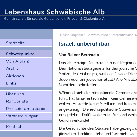
Online Magazin
/
Schwerpunkte
/
Internationales, M
Israel: unberührbar
Von Reiner Bernstein
Das als einzige Demokratie in der Region ge
Das Nationalstaatsgesetz für das jüdische 
Spitze des Eisberges, weil das "ewige Dilem
Juden oder ein jüdischer Staat? Alle Ansät
Vorbildern scheiterten.
Während sich die internationale Gemeinschaf
fühlt, hat Israel entschieden, kein Gemeinw
wollen. Er werde keine Siedlung und keinen
angekündigt. Die rechtspolitische Souveräni
ausgedehnt. Dafür wolle er im Ausland werbe
Gurion verkündet.
Die Geschichte des Staates habe gezeigt, d
jüdischen Tradition stehe und "wir nicht wi