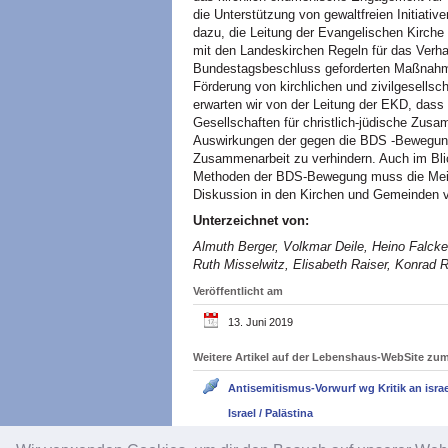
die Unterstützung von gewaltfreien Initiat
dazu, die Leitung der Evangelischen Kirche 
mit den Landeskirchen Regeln für das Verhal
Bundestagsbeschluss geforderten Maßnahmen
Förderung von kirchlichen und zivilgesellsch
erwarten wir von der Leitung der EKD, dass
Gesellschaften für christlich-jüdische Zusa
Auswirkungen der gegen die BDS -Bewegung 
Zusammenarbeit zu verhindern. Auch im Bli
Methoden der BDS-Bewegung muss die Meinu
Diskussion in den Kirchen und Gemeinden ve
Unterzeichnet von:
Almuth Berger, Volkmar Deile, Heino Falcke
Ruth Misselwitz, Elisabeth Raiser, Konrad 
Veröffentlicht am
13. Juni 2019
Weitere Artikel auf der Lebenshaus-WebSite z
Antisemitismus-Vorwurf wg Kritik an israel
Israel / Palästina