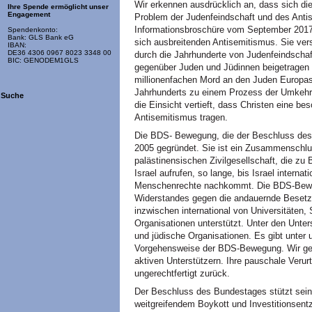
Wir erkennen ausdrücklich an, dass sich di
Ihre Spende ermöglicht unser
Engagement
Problem der Judenfeindschaft und des Antis
Informationsbroschüre vom September 2017,
Spendenkonto:
Bank: GLS Bank eG
sich ausbreitenden Antisemitismus. Sie ver
IBAN:
DE36 4306 0967 8023 3348 00
durch die Jahrhunderte von Judenfeindschaf
BIC: GENODEM1GLS
gegenüber Juden und Jüdinnen beigetragen
millionenfachen Mord an den Juden Europas
Jahrhunderts zu einem Prozess der Umkehr 
Suche
die Einsicht vertieft, dass Christen eine b
Antisemitismus tragen.
Die BDS- Bewegung, die der Beschluss des 
2005 gegründet. Sie ist ein Zusammenschlu
palästinensischen Zivilgesellschaft, die zu
Israel aufrufen, so lange, bis Israel interna
Menschenrechte nachkommt. Die BDS-Bewegu
Widerstandes gegen die andauernde Besetz
inzwischen international von Universitäten, 
Organisationen unterstützt. Unter den Unte
und jüdische Organisationen. Es gibt unter
Vorgehensweise der BDS-Bewegung. Wir geh
aktiven Unterstützern. Ihre pauschale Verurt
ungerechtfertigt zurück.
Der Beschluss des Bundestages stützt sein 
weitgreifendem Boykott und Investitionsent