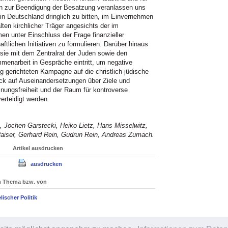
iven zur Beendigung der Besatzung veranlassen uns
in Deutschland dringlich zu bitten, im Einvernehmen
ten kirchlicher Träger angesichts der im
 unter Einschluss der Frage finanzieller
aftlichen Initiativen zu formulieren. Darüber hinaus
 sie mit dem Zentralrat der Juden sowie den
mmenarbeit in Gespräche eintritt, um negative
gerichteten Kampagne auf die christlich-jüdische
ck auf Auseinandersetzungen über Ziele und
ngsfreiheit und der Raum für kontroverse
rteidigt werden.
, Jochen Garstecki, Heiko Lietz, Hans Misselwitz,
Raiser, Gerhard Rein, Gudrun Rein, Andreas Zumach.
Artikel ausdrucken
ausdrucken
um Thema bzw. von
ischer Politik