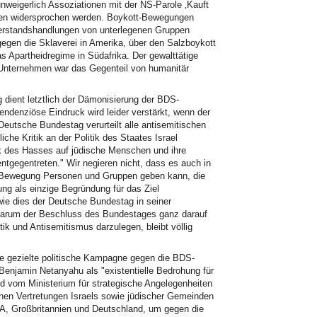
nweigerlich Assoziationen mit der NS-Parole ‚Kauft
eden widersprochen werden. Boykott-Bewegungen
iderstandshandlungen von unterlegenen Gruppen
egen die Sklaverei in Amerika, über den Salzboykott
s Apartheidregime in Südafrika. Der gewalttätige
Unternehmen war das Gegenteil von humanitär
ient letztlich der Dämonisierung der BDS-
 tendenziöse Eindruck wird leider verstärkt, wenn der
Deutsche Bundestag verurteilt alle antisemitischen
iche Kritik an der Politik des Staates Israel
ck des Hasses auf jüdische Menschen und ihre
entgegentreten." Wir negieren nicht, dass es auch in
S-Bewegung Personen und Gruppen geben kann, die
ng als einzige Begründung für das Ziel
e dies der Deutsche Bundestag in seiner
. Warum der Beschluss des Bundestages ganz darauf
tik und Antisemitismus darzulegen, bleibt völlig
ine gezielte politische Kampagne gegen die BDS-
enjamin Netanyahu als "existentielle Bedrohung für
d vom Ministerium für strategische Angelegenheiten
schen Vertretungen Israels sowie jüdischer Gemeinden
A, Großbritannien und Deutschland, um gegen die