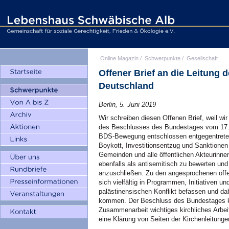
Online Magazin
/
Schwerpunkte
/
Gesellschaft
Offener Brief an die Leitung 
Deutschland
Berlin, 5. Juni 2019
Wir schreiben diesen Offenen Brief, weil wi
des Beschlusses des Bundestages vom 17.Ma
BDS-Bewegung entschlossen entgegentreten
Boykott, Investitionsentzug und Sanktionen 
Gemeinden und alle öffentlichen Akteurinn
ebenfalls als antisemitisch zu bewerten u
anzuschließen. Zu den angesprochenen öffen
sich vielfältig in Programmen, Initiativen u
palästinensischen Konflikt befassen und d
kommen. Der Beschluss des Bundestages kö
Zusammenarbeit wichtiges kirchliches Arbei
eine Klärung von Seiten der Kirchenleitunge