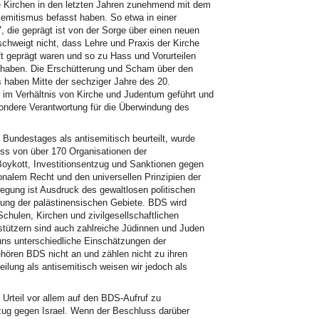
e Kirchen in den letzten Jahren zunehmend mit dem
emitismus befasst haben. So etwa in einer
 die geprägt ist von der Sorge über einen neuen
schweigt nicht, dass Lehre und Praxis der Kirche
t geprägt waren und so zu Hass und Vorurteilen
 haben. Die Erschütterung und Scham über den
 haben Mitte der sechziger Jahre des 20.
im Verhältnis von Kirche und Judentum geführt und
esondere Verantwortung für die Überwindung des
Bundestages als antisemitisch beurteilt, wurde
ss von über 170 Organisationen der
 Boykott, Investitionsentzug und Sanktionen gegen
tionalem Recht und den universellen Prinzipien der
ng ist Ausdruck des gewaltlosen politischen
ung der palästinensischen Gebiete. BDS wird
Schulen, Kirchen und zivilgesellschaftlichen
rstützern sind auch zahlreiche Jüdinnen und Juden
 uns unterschiedliche Einschätzungen der
ören BDS nicht an und zählen nicht zu ihren
eilung als antisemitisch weisen wir jedoch als
Urteil vor allem auf den BDS-Aufruf zu
zug gegen Israel. Wenn der Beschluss darüber