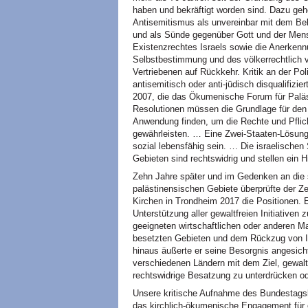
haben und bekräftigt worden sind. Dazu gehö
Antisemitismus als unvereinbar mit dem Bek
und als Sünde gegenüber Gott und der Mensc
Existenzrechtes Israels sowie die Anerkenn
Selbstbestimmung und des völkerrechtlich v
Vertriebenen auf Rückkehr. Kritik an der Pol
antisemitisch oder anti-jüdisch disqualifiz
2007, die das Ökumenische Forum für Palästi
Resolutionen müssen die Grundlage für den 
Anwendung finden, um die Rechte und Pflic
gewährleisten. … Eine Zwei-Staaten-Lösung 
sozial lebensfähig sein. … Die israelischen
Gebieten sind rechtswidrig und stellen ein H
Zehn Jahre später und im Gedenken an die 
palästinensischen Gebiete überprüfte der 
Kirchen in Trondheim 2017 die Positionen. E
Unterstützung aller gewaltfreien Initiative
geeigneten wirtschaftlichen oder anderen
besetzten Gebieten und dem Rückzug von In
hinaus äußerte er seine Besorgnis angesich
verschiedenen Ländern mit dem Ziel, gewaltf
rechtswidrige Besatzung zu unterdrücken ode
Unsere kritische Aufnahme des Bundestags
das kirchlich-ökumenische Engagement für ei