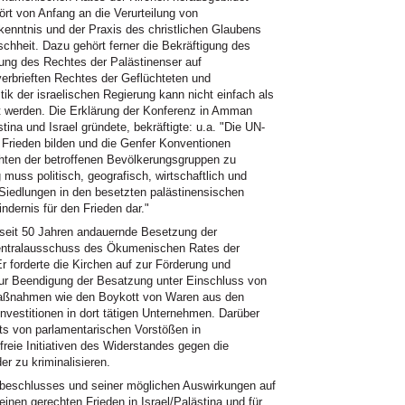
rt von Anfang an die Verurteilung von
enntnis und der Praxis des christlichen Glaubens
hheit. Dazu gehört ferner die Bekräftigung des
ung des Rechtes der Palästinenser auf
erbrieften Rechtes der Geflüchteten und
itik der israelischen Regierung kann nicht einfach als
iert werden. Die Erklärung der Konferenz in Amman
na und Israel gründete, bekräftigte: u.a. "Die UN-
Frieden bilden und die Genfer Konventionen
hten der betroffenen Bevölkerungsgruppen zu
muss politisch, geografisch, wirtschaftlich und
 Siedlungen in den besetzten palästinensischen
indernis für den Frieden dar."
seit 50 Jahren andauernde Besetzung der
Zentralausschuss des Ökumenischen Rates der
r forderte die Kirchen auf zur Förderung und
n zur Beendigung der Besatzung unter Einschluss von
 Maßnahmen wie den Boykott von Waren aus den
vestitionen in dort tätigen Unternehmen. Darüber
ts von parlamentarischen Vorstößen in
reie Initiativen des Widerstandes gegen die
r zu kriminalisieren.
beschlusses und seiner möglichen Auswirkungen auf
nen gerechten Frieden in Israel/Palästina und für