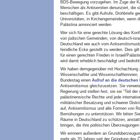
BDS-Bewegung vorzugehen. Im Zuge der K
Menschen als Antisemiten denunziert, die si
beschäftigen. Es gibt Aufrufe, Drohbriefe 
Universitäten, in Kirchengemeinden, wenn do
Palästina annonciert werden.
Wer sich für eine gerechte Lösung des Konf
von jüdischen Gemeinden, von deutsch-israe
Deutschland wie auch vom Antisemitismusbea
feindliche Ecke gestellt zu werden. Dies gil
für einen gerechten Frieden in Israel/Paläst
wird damit erheblich beschädigt und bedroht
Wir haben demgegenüber mit Hochachtung z
Wissenschaftler und Wissenschaftlerinnen, 
Bundestag einen
Aufruf an die deutschen
Antisemitismus gleichzusetzen. Sie verwei
Regierung und stellen fest, sie sei "Teil d
palästinensische Rechte und jede internation
militärischer Besatzung und schwerer Diskrim
auf, Antisemitismus und alle Formen von R
Bemühungen zu unterstützen. Wir bitten Si
Räume in Deutschland zu schützen, anstatt
bringen, die ihre politischen Überzeugungen
Wir erinnern außerdem an Grundüberzeugun
mehr als 70 Jahren seit der Gründung des 