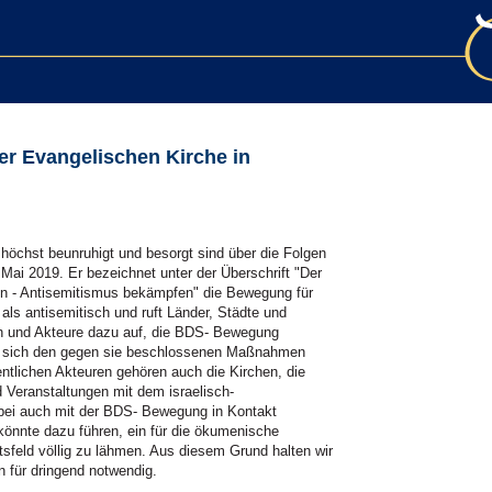
der Evangelischen Kirche in
r höchst beunruhigt und besorgt sind über die Folgen
i 2019. Er bezeichnet unter der Überschrift "Der
 - Antisemitismus bekämpfen" die Bewegung für
als antisemitisch und ruft Länder, Städte und
en und Akteure dazu auf, die BDS- Bewegung
nd sich den gegen sie beschlossenen Maßnahmen
tlichen Akteuren gehören auch die Kirchen, die
nd Veranstaltungen mit dem israelisch-
abei auch mit der BDS- Bewegung in Kontakt
nnte dazu führen, ein für die ökumenische
tsfeld völlig zu lähmen. Aus diesem Grund halten wir
n für dringend notwendig.