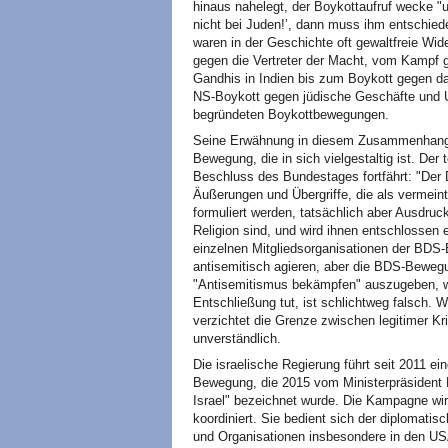
hinaus nahelegt, der Boykottaufruf wecke "u
nicht bei Juden!’, dann muss ihm entschi
waren in der Geschichte oft gewaltfreie W
gegen die Vertreter der Macht, vom Kampf g
Gandhis in Indien bis zum Boykott gegen da
NS-Boykott gegen jüdische Geschäfte und 
begründeten Boykottbewegungen.
Seine Erwähnung in diesem Zusammenhang d
Bewegung, die in sich vielgestaltig ist. Der
Beschluss des Bundestages fortfährt: "Der 
Äußerungen und Übergriffe, die als vermeintl
formuliert werden, tatsächlich aber Ausdru
Religion sind, und wird ihnen entschlossen 
einzelnen Mitgliedsorganisationen der BD
antisemitisch agieren, aber die BDS-Bewegu
"Antisemitismus bekämpfen" auszugeben, wi
Entschließung tut, ist schlichtweg falsch
verzichtet die Grenze zwischen legitimer Kri
unverständlich.
Die israelische Regierung führt seit 2011 e
Bewegung, die 2015 vom Ministerpräsident B
Israel" bezeichnet wurde. Die Kampagne wir
koordiniert. Sie bedient sich der diplomati
und Organisationen insbesondere in den US