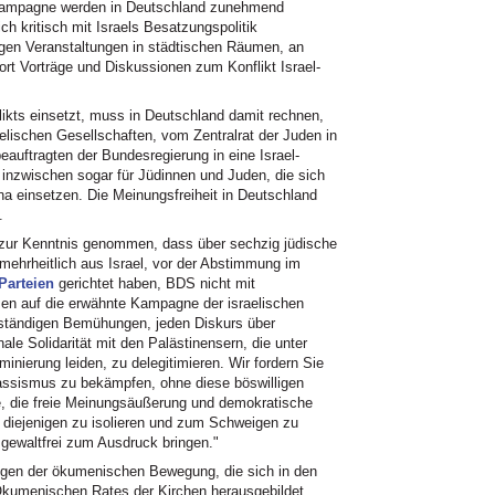
ampagne werden in Deutschland zunehmend
ch kritisch mit Israels Besatzungspolitik
gegen Veranstaltungen in städtischen Räumen, an
rt Vorträge und Diskussionen zum Konflikt Israel-
likts einsetzt, muss in Deutschland damit rechnen,
lischen Gesellschaften, vom Zentralrat der Juden in
uftragten der Bundesregierung in eine Israel-
t inzwischen sogar für Jüdinnen und Juden, die sich
ina einsetzen. Die Meinungsfreiheit in Deutschland
.
ur Kenntnis genommen, dass über sechzig jüdische
mehrheitlich aus Israel, vor der Abstimmung im
 Parteien
gerichtet haben, BDS nicht mit
sen auf die erwähnte Kampagne der israelischen
er ständigen Bemühungen, jeden Diskurs über
ale Solidarität mit den Palästinensern, die unter
inierung leiden, zu delegitimieren. Wir fordern Sie
assismus zu bekämpfen, ohne diese böswilligen
e, die freie Meinungsäußerung und demokratische
 diejenigen zu isolieren und zum Schweigen zu
 gewaltfrei zum Ausdruck bringen."
gen der ökumenischen Bewegung, die sich in den
Ökumenischen Rates der Kirchen herausgebildet