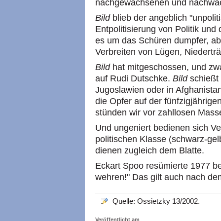
nachgewachsenen und nachwac
Bild
blieb der angeblich "unpolit
Entpolitisierung von Politik und 
es um das Schüren dumpfer, abe
Verbreiten von Lügen, Niederträ
Bild
hat mitgeschossen, und zwa
auf Rudi Dutschke.
Bild
schießt 
Jugoslawien oder in Afghanistan
die Opfer auf der fünfzigjährig
stünden wir vor zahllosen Mass
Und ungeniert bedienen sich Ver
politischen Klasse (schwarz-gel
dienen zugleich dem Blatte.
Eckart Spoo resümierte 1977 bei
wehren!" Das gilt auch nach de
Quelle: Ossietzky 13/2002.
Veröffentlicht am