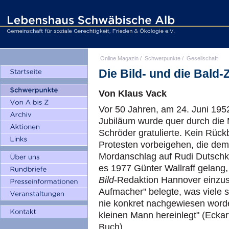
Online Magazin
/
Schwerpunkte
/
Gesellschaft
Die Bild- und die Bald-
Von Klaus Vack
Vor 50 Jahren, am 24. Juni 1952
Jubiläum wurde quer durch die 
Schröder gratulierte. Kein Rück
Protesten vorbeigehen, die de
Mordanschlag auf Rudi Dutschke
es 1977 Günter Wallraff gelang,
Bild
-Redaktion Hannover einzus
Aufmacher" belegte, was viele 
nie konkret nachgewiesen worde
kleinen Mann hereinlegt" (Eckar
Buch).