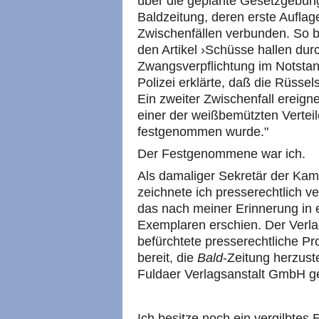
über die geplante Gesetzgebung
Baldzeitung, deren erste Auflage 
Zwischenfällen verbunden. So 
den Artikel ›Schüsse hallen dur
Zwangsverpflichtung im Notstand
Polizei erklärte, daß die Rüsse
Ein zweiter Zwischenfall ereign
einer der weißbemützten Verteil
festgenommen wurde."
Der Festgenommene war ich.
Als damaliger Sekretär der Ka
zeichnete ich presserechtlich ve
das nach meiner Erinnerung in 
Exemplaren erschien. Der Verl
befürchtete presserechtliche P
bereit, die
Bald
-Zeitung herzust
Fuldaer Verlagsanstalt GmbH g
Ich besitze noch ein vergilbtes 