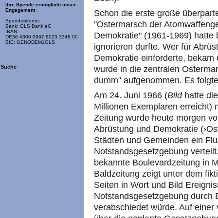
Ihre Spende ermöglicht unser
Engagement
Schon die erste große überpart
Spendenkonto:
"Ostermarsch der Atomwaffenge
Bank: GLS Bank eG
IBAN:
Demokratie" (1961-1969) hatte
DE36 4306 0967 8023 3348 00
BIC: GENODEM1GLS
ignorieren durfte. Wer für Abrü
Demokratie einforderte, bekam 
Suche
wurde in die zentralen Ostermar
dumm" aufgenommen. Es folgte 
Am 24. Juni 1966 (
Bild
hatte die
Millionen Exemplaren erreicht) 
Zeitung wurde heute morgen vo
Abrüstung und Demokratie (›Os
Städten und Gemeinden ein Flug
Notstandsgesetzgebung verteilt. 
bekannte Boulevardzeitung in Mi
Baldzeitung zeigt unter dem fik
Seiten in Wort und Bild Ereigni
Notstandsgesetzgebung durch 
verabschiedet würde. Auf einer 