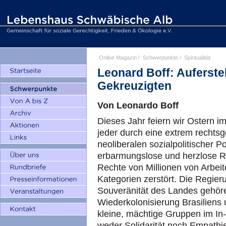
Online Magazin
/
Schwerpunkte
/
Spiritualität
Leonard Boff: Auferste
Gekreuzigten
Von Leonardo Boff
Dieses Jahr feiern wir Ostern i
jeder durch eine extrem rechtsg
neoliberalen sozialpolitischer Pol
erbarmungslose und herzlose Re
Rechte von Millionen von Arbei
Kategorien zerstört. Die Regieru
Souveränität des Landes gehören
Wiederkolonisierung Brasiliens
kleine, mächtige Gruppen im In-
weder Solidarität noch Empathie