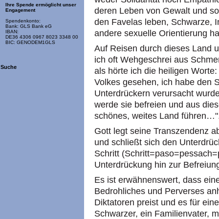
Ihre Spende ermöglicht unser
deren Leben von Gewalt und soga
Engagement
den Favelas leben, Schwarze, I
Spendenkonto:
Bank: GLS Bank eG
andere sexuelle Orientierung h
IBAN:
DE36 4306 0967 8023 3348 00
BIC: GENODEM1GLS
Auf Reisen durch dieses Land u
ich oft Wehgeschrei aus Schme
Suche
als hörte ich die heiligen Wort
Volkes gesehen, ich habe den Sc
Unterdrückern verursacht wurde
werde sie befreien und aus die
schönes, weites Land führen…".
Gott legt seine Transzendenz ab
und schließt sich den Unterdrüc
Schritt (Schritt=paso=pessach
Unterdrückung hin zur Befreiun
Es ist erwähnenswert, dass ei
Bedrohliches und Perverses anha
Diktatoren preist und es für ein
Schwarzer, ein Familienvater, mi