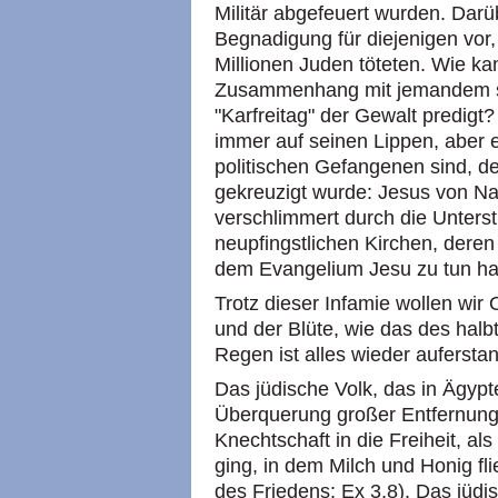
Militär abgefeuert wurden. Darü
Begnadigung für diejenigen vor
Millionen Juden töteten. Wie k
Zusammenhang mit jemandem sp
"Karfreitag" der Gewalt predig
immer auf seinen Lippen, aber e
politischen Gefangenen sind, der
gekreuzigt wurde: Jesus von Naz
verschlimmert durch die Unters
neupfingstlichen Kirchen, deren
dem Evangelium Jesu zu tun ha
Trotz dieser Infamie wollen wir
und der Blüte, wie das des hal
Regen ist alles wieder aufersta
Das jüdische Volk, das in Ägypte
Überquerung großer Entfernung
Knechtschaft in die Freiheit, a
ging, in dem Milch und Honig fl
des Friedens: Ex 3,8). Das jüdis