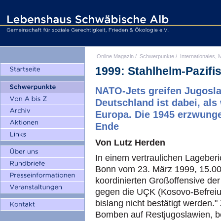
Online Magazin
/
Schwerpunkte
/
Internationales, M
1999: Stahlhelm-Pazifi
NATO-Jets greifen Jugosla
Deutschland ist dabei, als
Europa. Die 1945 erzwunge
Ende
Von Lutz Herden
In einem vertraulichen Lageberi
Bonn vom 23. März 1999, 15.00 
koordinierten Großoffensive der
gegen die UÇK (Kosovo-Befreiu
bislang nicht bestätigt werden."
Bomben auf Restjugoslawien, b