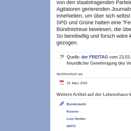
von den staatstragenden Parteien
Agitatoren gerierenden Journali
innehielten, um über sich selb
SPD und Grüne hatten eine "Fe
Bündnistreue bewiesen, die übe
So bereitwillig und forsch wäre
gezogen.
Quelle:
der FREITAG
vom 23.03.2
freundlicher Genehmigung des Ve
Veröffentlicht am
23. März 2019
Weitere Artikel auf der Lebenshau
Bundeswehr
Kosovo
Lutz Herden
NATO