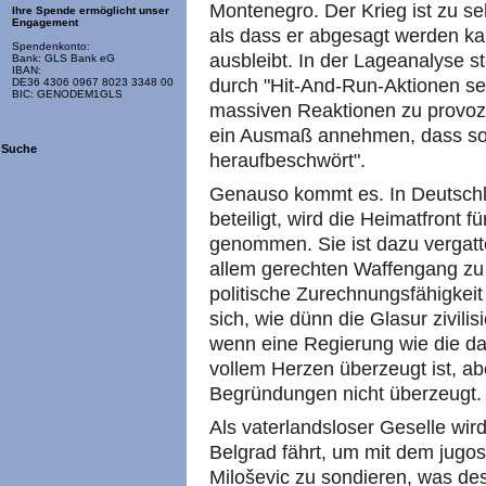
Montenegro. Der Krieg ist zu se
Ihre Spende ermöglicht unser
Engagement
als dass er abgesagt werden kan
Spendenkonto:
ausbleibt. In der Lageanalyse s
Bank: GLS Bank eG
IBAN:
durch "Hit-And-Run-Aktionen se
DE36 4306 0967 8023 3348 00
BIC: GENODEM1GLS
massiven Reaktionen zu provozi
ein Ausmaß annehmen, dass sof
Suche
heraufbeschwört".
Genauso kommt es. In Deutschla
beteiligt, wird die Heimatfront f
genommen. Sie ist dazu vergatte
allem gerechten Waffengang zu 
politische Zurechnungsfähigkeit
sich, wie dünn die Glasur zivil
wenn eine Regierung wie die da
vollem Herzen überzeugt ist, a
Begründungen nicht überzeugt.
Als vaterlandsloser Geselle wir
Belgrad fährt, um mit dem jugo
Miloševic zu sondieren, was de