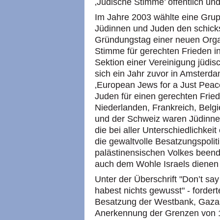
‚Jüdische Stimme’ öffentlich und
Im Jahre 2003 wählte eine Gru
Jüdinnen und Juden den schick
Gründungstag einer neuen Orga
Stimme für gerechten Frieden in
Sektion einer Vereinigung jüdis
sich ein Jahr zuvor in Amsterdam
‚European Jews for a Just Peac
Juden für einen gerechten Fri
Niederlanden, Frankreich, Belgie
und der Schweiz waren Jüdin
die bei aller Unterschiedlichkei
die gewaltvolle Besatzungspolit
palästinensischen Volkes been
auch dem Wohle Israels dienen
Unter der Überschrift "Don’t say
habest nichts gewusst" - forder
Besatzung der Westbank, Gazas
Anerkennung der Grenzen von 1