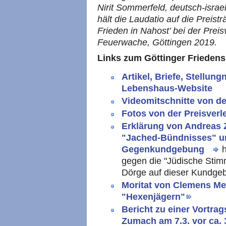
Nirit Sommerfeld, deutsch-israe
hält die Laudatio auf die Preist
Frieden in Nahost’ bei der Preis
Feuerwache, Göttingen 2019.
Links zum Göttinger Friedens
Artikel, Briefe, Stellun
Lebenshaus-Website
Videomitschnitte von de
Fotos von der Preisverl
Erklärung von Andreas 
"Jached-Bündnisses" un
Gegenkundgebung
h
gegen die "Jüdische Stim
Dörge auf dieser Kundge
Moritat von Clemens Me
"Hexenjägern"
Bericht zu einer Vortra
Zumach am 7.3. vor ca. 