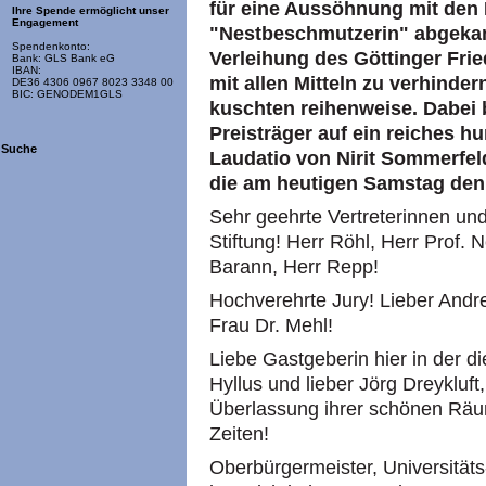
für eine Aussöhnung mit den 
Ihre Spende ermöglicht unser
Engagement
"Nestbeschmutzerin" abgekanz
Spendenkonto:
Verleihung des Göttinger Fri
Bank: GLS Bank eG
IBAN:
mit allen Mitteln zu verhinde
DE36 4306 0967 8023 3348 00
BIC: GENODEM1GLS
kuschten reihenweise. Dabei 
Preisträger auf ein reiches 
Suche
Laudatio von Nirit Sommerfeld
die am heutigen Samstag denn
Sehr geehrte Vertreterinnen und
Stiftung! Herr Röhl, Herr Prof.
Barann, Herr Repp!
Hochverehrte Jury! Lieber Andr
Frau Dr. Mehl!
Liebe Gastgeberin hier in der d
Hyllus und lieber Jörg Dreykluft
Überlassung ihrer schönen Räum
Zeiten!
Oberbürgermeister, Universitäts