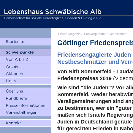
Online Magazin
/
Schwerpunkte
/
Gesellschaft
Göttinger Friedensprei
Friedensengagierte Juden 
Nestbeschmutzer und Verr
Von Nirit Sommerfeld - Laudat
Friedenspreises 2019
(Videomi
Wie sind "die Juden"? Vor all
Sommerfeld. Weder herabwür
Verallgemeinerungen sind an
zu bestimmen, wer ein "guter
maßen sich Israels Regierung 
Juden in Deutschland gerade 
für gerechten Frieden in Nah