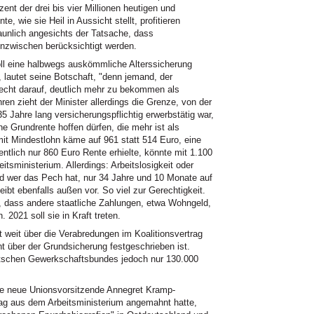
ent der drei bis vier Millionen heutigen und
e, wie sie Heil in Aussicht stellt, profitieren
aunlich angesichts der Tatsache, dass
inzwischen berücksichtigt werden.
soll eine halbwegs auskömmliche Alterssicherung
, lautet seine Botschaft, "denn jemand, der
 Recht darauf, deutlich mehr zu bekommen als
hren zieht der Minister allerdings die Grenze, von der
5 Jahre lang versicherungspflichtig erwerbstätig war,
ine Grundrente hoffen dürfen, die mehr ist als
n mit Mindestlohn käme auf 961 statt 514 Euro, eine
ntlich nur 860 Euro Rente erhielte, könnte mit 1.100
tsministerium. Allerdings: Arbeitslosigkeit oder
d wer das Pech hat, nur 34 Jahre und 10 Monate auf
bt ebenfalls außen vor. So viel zur Gerechtigkeit.
n, dass andere staatliche Zahlungen, etwa Wohngeld,
 2021 soll sie in Kraft treten.
 weit über die Verabredungen im Koalitionsvertrag
t über der Grundsicherung festgeschrieben ist.
tschen Gewerkschaftsbundes jedoch nur 130.000
die neue Unionsvorsitzende Annegret Kramp-
lag aus dem Arbeitsministerium angemahnt hatte,