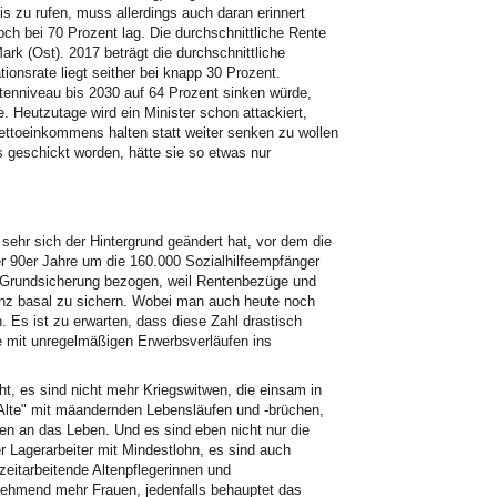
s zu rufen, muss allerdings auch daran erinnert
h bei 70 Prozent lag. Die durchschnittliche Rente
rk (Ost). 2017 beträgt die durchschnittliche
tionsrate liegt seither bei knapp 30 Prozent.
tenniveau bis 2030 auf 64 Prozent sinken würde,
Heutzutage wird ein Minister schon attackiert,
ettoeinkommens halten statt weiter senken zu wollen
s geschickt worden, hätte sie so etwas nur
 sehr sich der Hintergrund geändert hat, vor dem die
er 90er Jahre um die 160.000 Sozialhilfeempfänger
e Grundsicherung bezogen, weil Rentenbezüge und
enz basal zu sichern. Wobei man auch heute noch
 Es ist zu erwarten, dass diese Zahl drastisch
e mit unregelmäßigen Erwerbsverläufen ins
t, es sind nicht mehr Kriegswitwen, die einsam in
 Alte" mit mäandernden Lebensläufen und -brüchen,
hen an das Leben. Und es sind eben nicht nur die
r Lagerarbeiter mit Mindestlohn, es sind auch
zeitarbeitende Altenpflegerinnen und
nehmend mehr Frauen, jedenfalls behauptet das