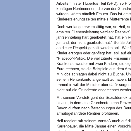
Arbeitsminister Hubertus Heil (SPD). 75 Proz
künftigen Rentnerinnen, die von der Grundrent
würden, wären nämlich Frauen. Das ist erst
Kindererziehungszeiten mittels Mütterrente 
Doch wer lange erwerbstätig war, so Heil, 
erhalten. "Lebensleistung verdient Respekt"
jahrzehntelang hart gearbeitet hat, hat ein
jemand, der nicht gearbeitet hat." Bei 35 Ja
an dieser Respekt gezollt werden soll. Wer 3
Kinder erzogen oder gepflegt hat, soll auf e
"Placebo"-Politik. Die viel zitierte Friseuri
Krankenschwester mit zwei Kindern, die eige
Euro rechnen, so die Beispiele aus dem Arbei
Minijobs schlagen dabei nicht zu Buche. Un
seinem Rentenkonto angehäuft zu haben, blei
Immerhin will der Minister aber dafür sorge
nicht auf die Grundrente angerechnet werden.
Mit seinem Vorstoß geht der Sozialdemokrat
hinaus, in dem eine Grundrente zehn Prozen
Davon dürften nach Berechnungen des Deu
armutsgefährdete Rentner profitieren.
Heil reagiert mit seinem Vorstoß auch auf 
Karrenbauer, die Mitte Januar einen Vorsch