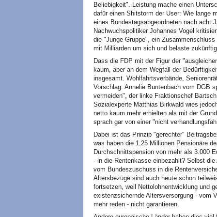
Beliebigkeit". Leistung mache einen Untersc
dafür einen Shitstorm der User: Wie lange m
eines Bundestagsabgeordneten nach acht Ja
Nachwuchspolitiker Johannes Vogel kritisier
die "Junge Gruppe", ein Zusammenschluss vo
mit Milliarden um sich und belaste zukünfti
Dass die FDP mit der Figur der "ausgleiche
kaum, aber an dem Wegfall der Bedürftigkeit
insgesamt. Wohlfahrtsverbände, Seniorenrä
Vorschlag: Annelie Buntenbach vom DGB spr
vermeiden", der linke Fraktionschef Bartsch 
Sozialexperte Matthias Birkwald wies jedoch
netto kaum mehr erhielten als mit der Grund
sprach gar von einer "nicht verhandlungsfäh
Dabei ist das Prinzip "gerechter" Beitrags
was haben die 1,25 Millionen Pensionäre des
Durchschnittspension von mehr als 3.000 Eur
- in die Rentenkasse einbezahlt? Selbst die 
vom Bundeszuschuss in die Rentenversiche
Altersbezüge sind auch heute schon teilweis
fortsetzen, weil Nettolohnentwicklung und
existenzsichernde Altersversorgung - vom 
mehr reden - nicht garantieren.
Andere europäische Länder haben dies viel 