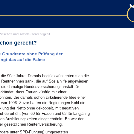
irtschaft und soziale Gerechtigkeit
schon gerecht?
ne Grundrente ohne Prüfung der
ingt das auf die Palme
 in die 90er Jahre. Damals beglückwünschten sich die
 Rentnerinnen sank, die auf Sozialhilfe angewiesen
 die damalige Bundesversicherungsanstalt für
erkündet, dass Frauen künftig mit einer
nnten. Die damals schon zirkulierende Idee einer
s war 1996. Zuvor hatten die Regierungen Kohl die
klung der Nettolöhne gekoppelt, mit negativen
uf 65 erhöht (von 60 für Frauen und 63 für langjährig
en Ausbildungszeiten eingeschränkt. Es war der
der gesetzlichen Rentenversicherung.
ondere unter SPD-Führung) umgesetzten