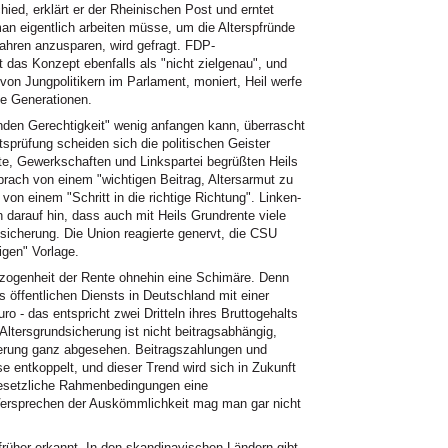
hied, erklärt er der Rheinischen Post und erntet
an eigentlich arbeiten müsse, um die Alterspfründe
hren anzusparen, wird gefragt. FDP-
t das Konzept ebenfalls als "nicht zielgenau", und
n Jungpolitikern im Parlament, moniert, Heil werfe
ge Generationen.
nden Gerechtigkeit" wenig anfangen kann, überrascht
sprüfung scheiden sich die politischen Geister
te, Gewerkschaften und Linkspartei begrüßten Heils
ach von einem "wichtigen Beitrag, Altersarmut zu
von einem "Schritt in die richtige Richtung". Linken-
 darauf hin, dass auch mit Heils Grundrente viele
sicherung. Die Union reagierte genervt, die CSU
igen" Vorlage.
bezogenheit der Rente ohnehin eine Schimäre. Denn
 öffentlichen Diensts in Deutschland mit einer
o - das entspricht zwei Dritteln ihres Bruttogehalts
Altersgrundsicherung ist nicht beitragsabhängig,
rung ganz abgesehen. Beitragszahlungen und
e entkoppelt, und dieser Trend wird sich in Zukunft
 gesetzliche Rahmenbedingungen eine
Versprechen der Auskömmlichkeit mag man gar nicht
früher erkannt. In den skandinavischen Ländern gibt