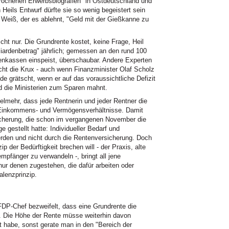
ebrochenen Erwerbsbiografien" in Ostdeutschland und
 Heils Entwurf dürfte sie so wenig begeistert sein
r Weiß, der es ablehnt, "Geld mit der Gießkanne zu
cht nur. Die Grundrente kostet, keine Frage, Heil
lliardenbetrag" jährlich; gemessen an den rund 100
ntenkassen einspeist, überschaubar. Andere Experten
cht die Krux - auch wenn Finanzminister Olaf Scholz
e grätscht, wenn er auf das voraussichtliche Defizit
d die Ministerien zum Sparen mahnt.
elmehr, dass jede Rentnerin und jeder Rentner die
r Einkommens- und Vermögensverhältnisse. Damit
sicherung, die schon im vergangenen November die
ge gestellt hatte: Individueller Bedarf und
werden und nicht durch die Rentenversicherung. Doch
p der Bedürftigkeit brechen will - der Praxis, alte
pfänger zu verwandeln -, bringt all jene
nur denen zugestehen, die dafür arbeiten oder
lenzprinzip.
r FDP-Chef bezweifelt, dass eine Grundrente die
t. Die Höhe der Rente müsse weiterhin davon
t habe, sonst gerate man in den "Bereich der