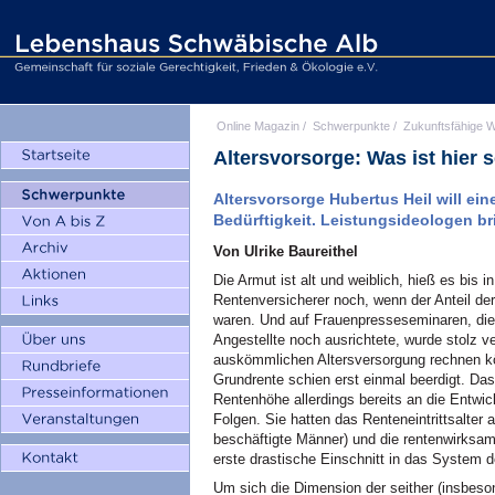
Online Magazin
/
Schwerpunkte
/
Zukunftsfähige W
Altersvorsorge: Was ist hier 
Altersvorsorge Hubertus Heil will ei
Bedürftigkeit. Leistungsideologen br
Von Ulrike Baureithel
Die Armut ist alt und weiblich, hieß es bis
Rentenversicherer noch, wenn der Anteil der
waren. Und auf Frauenpresseseminaren, die
Angestellte noch ausrichtete, wurde stolz v
auskömmlichen Altersversorgung rechnen kö
Grundrente schien erst einmal beerdigt. Da
Rentenhöhe allerdings bereits an die Entwic
Folgen. Sie hatten das Renteneintrittsalter a
beschäftigte Männer) und die rentenwirksam
erste drastische Einschnitt in das System 
Um sich die Dimension der seither (insbes