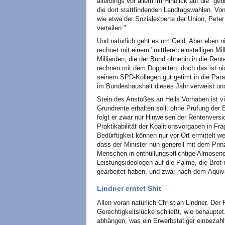
allerdings vor allem im Hinblick auf die "g
die dort stattfindenden Landtagswahlen. Von
wie etwa der Sozialexperte der Union, Pete
verteilen."
Und natürlich geht es um Geld. Aber eben ni
rechnet mit einem "mittleren einstelligen Mi
Milliarden, die der Bund ohnehin in die Re
rechnen mit dem Doppelten, doch das ist ni
seinem SPD-Kollegen gut getimt in die Parad
im Bundeshaushalt dieses Jahr verweist un
Stein des Anstoßes an Heils Vorhaben ist vi
Grundrente erhalten soll, ohne Prüfung de
folgt er zwar nur Hinweisen der Rentenver
Praktikabilität der Koalitionsvorgaben in Fra
Bedürftigkeit können nur vor Ort ermittelt 
dass der Minister nun generell mit dem Prinzi
Menschen in enthüllungspflichtige Almosenem
Leistungsideologen auf die Palme, die Brot 
gearbeitet haben, und zwar nach dem Äquiva
Lindner erntet Shit
Allen voran natürlich Christian Lindner. De
Gerechtigkeitslücke schließt, wie behaupte
abhängen, was ein Erwerbstätiger einbezahl