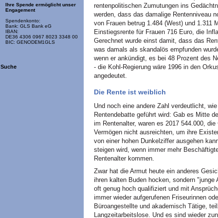
rentenpolitischen Zumutungen ins Gedächtni
Ihre Spende ermöglicht unser
Engagement
werden, dass das damalige Rentenniveau noc
Spendenkonto:
von Frauen betrug 1.484 (West) und 1.311 Ma
Bank: GLS Bank eG
Einstiegsrente für Frauen 716 Euro, die Infla
IBAN:
DE36 4306 0967 8023 3348 00
Gerechnet wurde einst damit, dass das Ren
BIC: GENODEM1GLS
was damals als skandalös empfunden wurde. 
wenn er ankündigt, es bei 48 Prozent des N
- die Kohl-Regierung wäre 1996 in den Orku
Suche
angedeutet.
Die Rente ist weiblich
Und noch eine andere Zahl verdeutlicht, wie
Rentendebatte geführt wird: Gab es Mitte d
im Rentenalter, waren es 2017 544.000, di
Vermögen nicht ausreichten, um ihre Exist
von einer hohen Dunkelziffer ausgehen kann.
steigen wird, wenn immer mehr Beschäftigt
Rentenalter kommen.
Zwar hat die Armut heute ein anderes Gesich
ihren kalten Buden hocken, sondern "junge
oft genug hoch qualifiziert und mit Ansprüc
immer wieder aufgerufenen Friseurinnen ode
Büroangestellte und akademisch Tätige, teil
Langzeitarbeitslose. Und es sind wieder zu