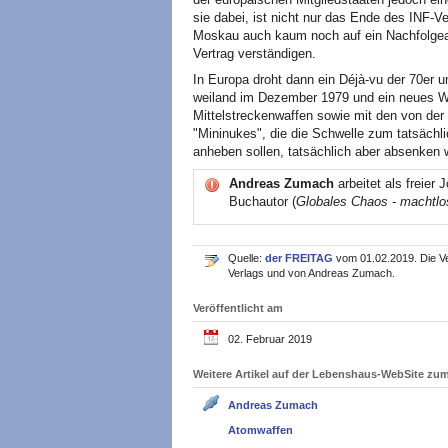
sie dabei, ist nicht nur das Ende des INF-
Moskau auch kaum noch auf ein Nachfolge
Vertrag verständigen.
In Europa droht dann ein Déjà-vu der 70er 
weiland im Dezember 1979 und ein neues W
Mittelstreckenwaffen sowie mit den von de
"Mininukes", die die Schwelle zum tatsächl
anheben sollen, tatsächlich aber absenken 
Andreas Zumach
arbeitet als freier 
Buchautor (
Globales Chaos - machtl
Quelle:
der FREITAG
vom 01.02.2019. Die Ve
Verlags und von Andreas Zumach.
Veröffentlicht am
02. Februar 2019
Weitere Artikel auf der Lebenshaus-WebSite z
Andreas Zumach
Atomwaffen