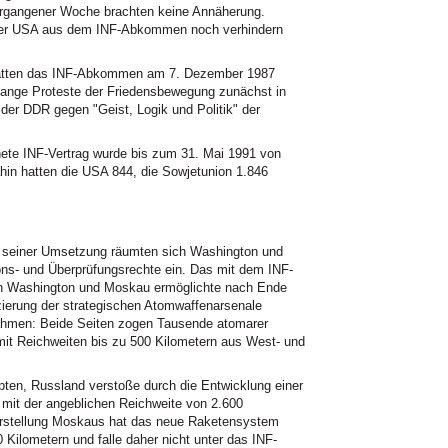
gangener Woche brachten keine Annäherung.
der USA aus dem INF-Abkommen noch verhindern
hatten das INF-Abkommen am 7. Dezember 1987
lange Proteste der Friedensbewegung zunächst in
er DDR gegen "Geist, Logik und Politik" der
nete INF-Vertrag wurde bis zum 31. Mai 1991 von
hin hatten die USA 844, die Sowjetunion 1.846
seiner Umsetzung räumten sich Washington und
ons- und Überprüfungsrechte ein. Das mit dem INF-
 Washington und Moskau ermöglichte nach Ende
zierung der strategischen Atomwaffenarsenale
ahmen: Beide Seiten zogen Tausende atomarer
 mit Reichweiten bis zu 500 Kilometern aus West- und
en, Russland verstoße durch die Entwicklung einer
mit der angeblichen Reichweite von 2.600
arstellung Moskaus hat das neue Raketensystem
Kilometern und falle daher nicht unter das INF-