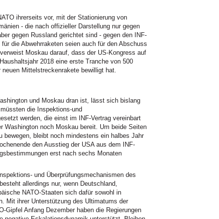
ATO ihrerseits vor, mit der Stationierung von
ien - die nach offizieller Darstellung nur gegen
er gegen Russland gerichtet sind - gegen den INF-
 für die Abwehrraketen seien auch für den Abschuss
 verweist Moskau darauf, dass der US-Kongress auf
 Haushaltsjahr 2018 eine erste Tranche von 500
 neuen Mittelstreckenrakete bewilligt hat.
shington und Moskau dran ist, lässt sich bislang
 müssten die Inspektions-und
setzt werden, die einst im INF-Vertrag vereinbart
er Washington noch Moskau bereit. Um beide Seiten
 bewegen, bleibt noch mindestens ein halbes Jahr
Wochenende den Ausstieg der USA aus dem INF-
tragsbestimmungen erst nach sechs Monaten
 Inspektions- und Überprüfungsmechanismen des
esteht allerdings nur, wenn Deutschland,
päische NATO-Staaten sich dafür sowohl in
. Mit ihrer Unterstützung des Ultimatums der
O-Gipfel Anfang Dezember haben die Regierungen
ne negative Eskalationsdynamik unterstützt. Bleiben