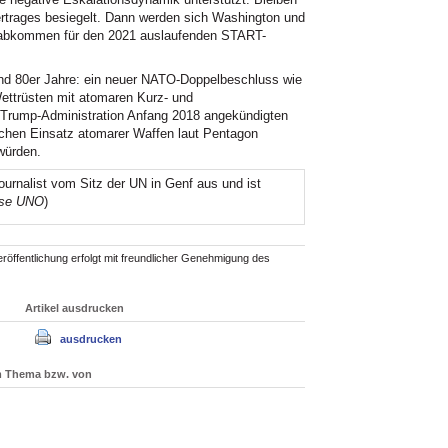
Vertrages besiegelt. Dann werden sich Washington und
abkommen für den 2021 auslaufenden START-
und 80er Jahre: ein neuer NATO-Doppelbeschluss wie
ettrüsten mit atomaren Kurz- und
r Trump-Administration Anfang 2018 angekündigten
ichen Einsatz atomarer Waffen laut Pentagon
würden.
Journalist vom Sitz der UN in Genf aus und ist
ose UNO
)
röffentlichung erfolgt mit freundlicher Genehmigung des
Artikel ausdrucken
ausdrucken
um Thema bzw. von