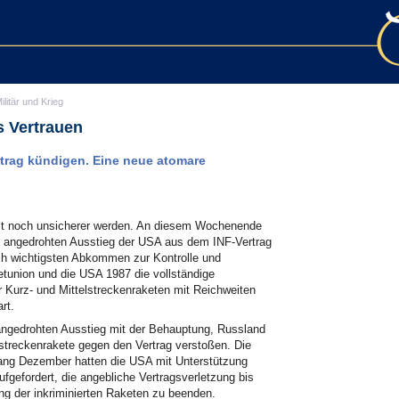
ilitär und Krieg
s Vertrauen
rtrag kündigen. Eine neue atomare
elt noch unsicherer werden. An diesem Wochenende
18 angedrohten Ausstieg der USA aus dem INF-Vertrag
isch wichtigsten Abkommen zur Kontrolle und
tunion und die USA 1987 die vollständige
r Kurz- und Mittelstreckenraketen mit Reichweiten
rt.
n angedrohten Ausstieg mit der Behauptung, Russland
lstreckenrakete gegen den Vertrag verstoßen. Die
fang Dezember hatten die USA mit Unterstützung
fgefordert, die angebliche Vertragsverletzung bis
ng der inkriminierten Raketen zu beenden.