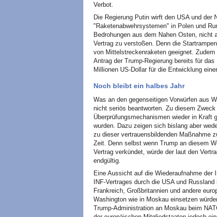
Verbot.
Die Regierung Putin wirft den USA und der N
"Raketenabwehrsystemen" in Polen und Rumän
Bedrohungen aus dem Nahen Osten, nicht ab
Vertrag zu verstoßen. Denn die Startrampen
von Mittelstreckenraketen geeignet. Zudem
Antrag der Trump-Regierung bereits für das
Millionen US-Dollar für die Entwicklung einer
Noch bleibt ein halbes Jahr
Was an den gegenseitigen Vorwürfen aus Wa
nicht seriös beantworten. Zu diesem Zweck
Überprüfungsmechanismen wieder in Kraft ge
wurden. Dazu zeigen sich bislang aber wed
zu dieser vertrauensbildenden Maßnahme zu
Zeit. Denn selbst wenn Trump an diesem 
Vertrag verkündet, würde der laut den Ver
endgültig.
Eine Aussicht auf die Wiederaufnahme der
INF-Vertrages durch die USA und Russland b
Frankreich, Großbritannien und andere euro
Washington wie in Moskau einsetzen würden
Trump-Administration an Moskau beim NAT
der europäischen Mitgliedstaaten jedoch ei