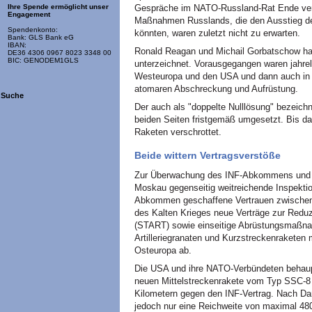
Gespräche im NATO-Russland-Rat Ende ver
Ihre Spende ermöglicht unser
Engagement
Maßnahmen Russlands, die den Ausstieg 
Spendenkonto:
könnten, waren zuletzt nicht zu erwarten.
Bank: GLS Bank eG
IBAN:
Ronald Reagan und Michail Gorbatschow 
DE36 4306 0967 8023 3348 00
BIC: GENODEM1GLS
unterzeichnet. Vorausgegangen waren jahre
Westeuropa und den USA und dann auch in d
atomaren Abschreckung und Aufrüstung.
Suche
Der auch als "doppelte Nulllösung" bezeich
beiden Seiten fristgemäß umgesetzt. Bis da
Raketen verschrottet.
Beide wittern Vertragsverstöße
Zur Überwachung des INF-Abkommens und 
Moskau gegenseitig weitreichende Inspekti
Abkommen geschaffene Vertrauen zwischen
des Kalten Krieges neue Verträge zur Redu
(START) sowie einseitige Abrüstungsmaßn
Artilleriegranaten und Kurzstreckenraketen
Osteuropa ab.
Die USA und ihre NATO-Verbündeten behaupt
neuen Mittelstreckenrakete vom Typ SSC-8 
Kilometern gegen den INF-Vertrag. Nach D
jedoch nur eine Reichweite von maximal 480 