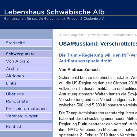
Online Magazin
/
Schwerpunkte
/
Internationales, M
USA/Russland: Verschrottete
Die Trump-Regierung will den INF-Ve
Aufrüstungsspirale droht
Von Andreas Zumach
Schon bald könnte die ohnehin instabile W
will die US-Regierung den seit Oktober 20
vollziehen. In diesem militärisch und polit
Abrüstung atomarer Waffen hatten die Sowje
Verschrottung und das Verbot landgestützte
zwischen 500 und 5.500 Kilometern vereinba
Die Trump-Administration rechtfertigt ihre
habe mit der Entwicklung einer neuen Mitte
Regierung Putin bestreitet den Verstoß. An
ihrer NATO-Verbündeten Moskau ultimativ au
spätestens 2. Februar 2019 durch Vernichtu