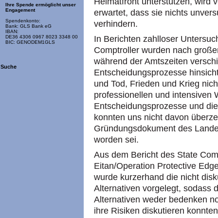
Heimatfront unterstützen, wird
Ihre Spende ermöglicht unser
Engagement
erwartet, dass sie nichts unvers
Spendenkonto:
verhindern.
Bank: GLS Bank eG
IBAN:
In Berichten zahlloser Unters
DE36 4306 0967 8023 3348 00
BIC: GENODEM1GLS
Comptroller wurden nach großen
während der Amtszeiten versch
Suche
Entscheidungsprozesse hinsicht
und Tod, Frieden und Krieg nicht
professionellen und intensiven
Entscheidungsprozesse und die A
konnten uns nicht davon überze
Gründungsdokument des Landes h
worden sei.
Aus dem Bericht des State Comp
Eitan/Operation Protective Ed
wurde kurzerhand die nicht disk
Alternativen vorgelegt, sodass d
Alternativen weder bedenken no
ihre Risiken diskutieren konnten