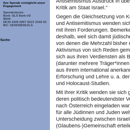
Antisemitismus Ausdruck in übe
Ihre Spende ermöglicht unser
Engagement
Kritik am Staat Israel."
Spendenkonto:
Gegen die Gleichsetzung von Kri
Bank: GLS Bank eG
IBAN:
und Antisemitismus wenden sich
DE36 4306 0967 8023 3348 00
BIC: GENODEM1GLS
mit ihren Forderungen. Bemerke
deshalb, weil sich damit jüdisc
Suche
von denen die Mehrzahl bisher n
Aktivismus von sich Reden gema
sich aus ihren Verdiensten als 
(darunter mehrere Träger*innen
aus ihrem international anerk
Erforschung und Lehre u. a. der
und Holocaust-Studien.
Mit ihrer Kritik wenden sie sich
deren politisch bedeutendster 
nach Österreich eingeladen war
für alle Jüdinnen und Juden wel
Unterscheidung zwischen Israel
(Glaubens-)Gemeinschaft erteile