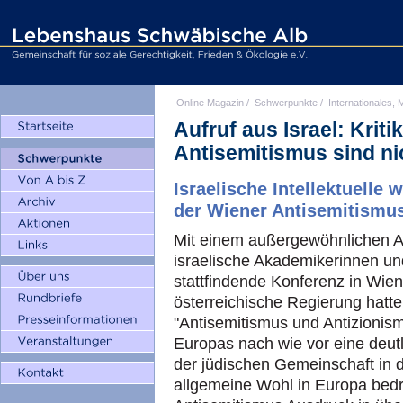
Online Magazin
/
Schwerpunkte
/
Internationales, M
Aufruf aus Israel: Kriti
Antisemitismus sind ni
Israelische Intellektuelle
der Wiener Antisemitismu
Mit einem außergewöhnlichen A
israelische Akademikerinnen und
stattfindende Konferenz in Wie
österreichische Regierung hatte
"Antisemitismus und Antizionism
Europas nach wie vor eine deutl
der jüdischen Gemeinschaft in
allgemeine Wohl in Europa bedro