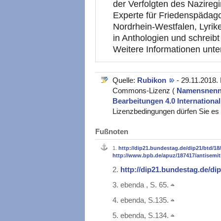
der Verfolgten des Nazireg
Experte für Friedenspädago
Nordrhein-Westfalen, Lyriker
in Anthologien und schreib
Weitere Informationen unt
Quelle:
Rubikon
- 29.11.2018.
Commons-Lizenz (
Namensnennu
Bearbeitungen 4.0 Internationa
Lizenzbedingungen dürfen Sie es v
Fußnoten
1.
http://dip21.bundestag.de/dip21/btd/18
http://www.bpb.de/apuz/187417/antisemi
2.
http://dip21.bundestag.de/di
3.
ebenda , S. 65.
4.
ebenda, S.135.
5.
ebenda, S.134.