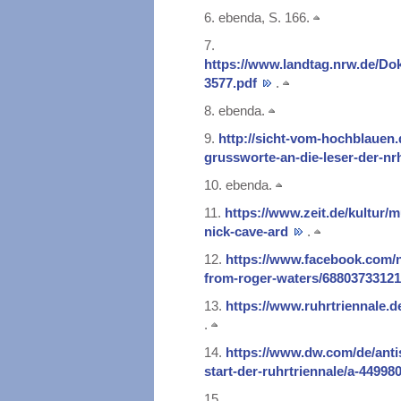
6.
ebenda, S. 166.
7.
https://www.landtag.nrw.de/
3577.pdf
.
8.
ebenda.
9.
http://sicht-vom-hochblauen.
grussworte-an-die-leser-der-nr
10.
ebenda.
11.
https://www.zeit.de/kultur/m
nick-cave-ard
.
12.
https://www.facebook.com/no
from-roger-waters/6880373312
13.
https://www.ruhrtriennale.d
.
14.
https://www.dw.com/de/ant
start-der-ruhrtriennale/a-44998
15.