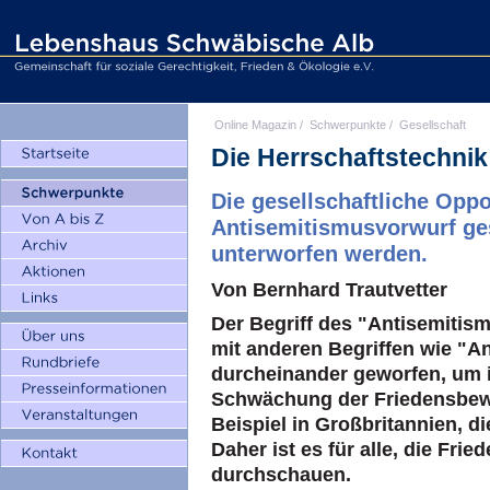
Online Magazin
/
Schwerpunkte
/
Gesellschaft
Die Herrschaftstechnik
Die gesellschaftliche Oppo
Antisemitismusvorwurf ge
unterworfen werden.
Von Bernhard Trautvetter
Der Begriff des "Antisemitis
mit anderen Begriffen wie "An
durcheinander geworfen, um 
Schwächung der Friedensbew
Beispiel in Großbritannien, di
Daher ist es für alle, die Frie
durchschauen.