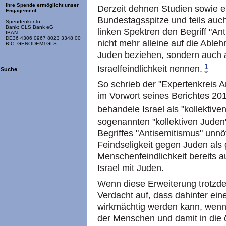
Ihre Spende ermöglicht unser
Derzeit dehnen Studien sowie ein
Engagement
Bundestagsspitze und teils auch
Spendenkonto:
Bank: GLS Bank eG
linken Spektren den Begriff "An
IBAN:
DE36 4306 0967 8023 3348 00
nicht mehr alleine auf die Able
BIC: GENODEM1GLS
Juden beziehen, sondern auch au
1
Israelfeindlichkeit nennen.
Suche
So schrieb der "Expertenkreis 
im Vorwort seines Berichtes 201
behandele Israel als "kollektive
sogenannten "kollektiven Juden"
Begriffes "Antisemitismus" unnöt
Feindseligkeit gegen Juden al
Menschenfeindlichkeit bereits 
Israel mit Juden.
Wenn diese Erweiterung trotzdem
Verdacht auf, dass dahinter ein
wirkmächtig werden kann, wenn 
der Menschen und damit in die 