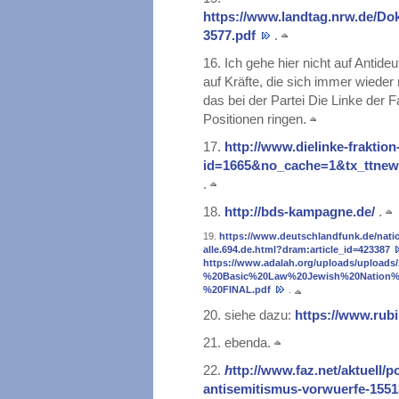
https://www.landtag.nrw.de/
3577.pdf
.
16.
Ich gehe hier nicht auf Antide
auf Kräfte, die sich immer wieder 
das bei der Partei Die Linke der Fa
Positionen ringen.
17.
http://www.dielinke-fraktion
id=1665&no_cache=1&tx_ttnew
.
18.
http://bds-kampagne.de/
.
19.
https://www.deutschlandfunk.de/nation
alle.694.de.html?dram:article_id=423387
https://www.adalah.org/uploads/upload
%20Basic%20Law%20Jewish%20Nation%
%20FINAL.pdf
.
20.
siehe dazu:
https://www.rub
21.
ebenda.
22.
h
ttp://www.faz.net/aktuell/p
antisemitismus-vorwuerfe-155