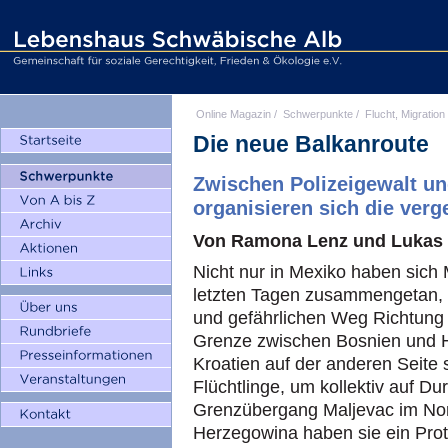
Online Magazin
/
Schwerpunkte
/
Flucht, Migration
Die neue Balkanroute
Zwischen Polizeigewalt u
organisieren sich die verg
Von Ramona Lenz und Lukas
Nicht nur in Mexiko haben sich
letzten Tagen zusammengetan,
und gefährlichen Weg Richtung
Grenze zwischen Bosnien und H
Kroatien auf der anderen Seite
Flüchtlinge, um kollektiv auf D
Grenzübergang Maljevac im No
Herzegowina haben sie ein Pro