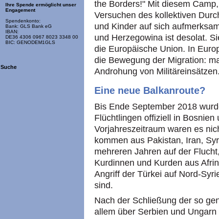
the Borders!" Mit diesem Camp,
Ihre Spende ermöglicht unser
Engagement
Versuchen des kollektiven Durc
Spendenkonto:
und Kinder auf sich aufmerksam
Bank: GLS Bank eG
IBAN:
und Herzegowina ist desolat. Si
DE36 4306 0967 8023 3348 00
BIC: GENODEM1GLS
die Europäische Union. In Europ
die Bewegung der Migration: ma
Suche
Androhung von Militäreinsätzen
Eine neue Balkanroute?
Bis Ende September 2018 wurd
Flüchtlingen offiziell in Bosnien
Vorjahreszeitraum waren es nic
kommen aus Pakistan, Iran, Syri
mehreren Jahren auf der Flucht,
Kurdinnen und Kurden aus Afrin 
Angriff der Türkei auf Nord-Syr
sind.
Nach der Schließung der so gen
allem über Serbien und Ungarn f