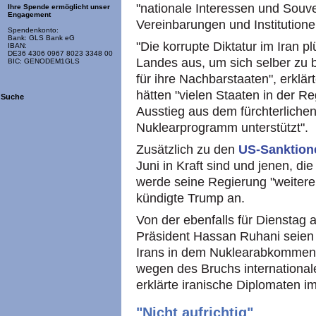
"nationale Interessen und Souve
Ihre Spende ermöglicht unser
Engagement
Vereinbarungen und Institutionen
Spendenkonto:
Bank: GLS Bank eG
"Die korrupte Diktatur im Iran 
IBAN:
DE36 4306 0967 8023 3348 00
Landes aus, um sich selber zu 
BIC: GENODEM1GLS
für ihre Nachbarstaaten", erklä
hätten "vielen Staaten in der R
Suche
Ausstieg aus dem fürchterlich
Nuklearprogramm unterstützt".
Zusätzlich zu den
US-Sanktion
Juni in Kraft sind und jenen, di
werde seine Regierung "weitere
kündigte Trump an.
Von der ebenfalls für Dienstag
Präsident Hassan Ruhani seien 
Irans in dem Nuklearabkommen 
wegen des Bruchs internationale
erklärte iranische Diplomaten i
"Nicht aufrichtig"