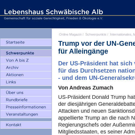
Online Magazin
/
Schwerpunkte
/
Internationales, M
Trump vor der UN-Gen
für Alleingänge
Der US-Präsident hat sic
für das Durchsetzen natio
- und dem UN-Generalsekr
Von Andreas Zumach
US-Präsident Donald Trump hat
der diesjährigen Generaldebatt
Attacken und neuen Sanktionsd
appellierte Trump an die nach 
Regierungschefs oder Außenmin
Mitgliedsstaaten, es seiner Admi