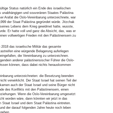
ültige Status natürlich ein Ende des israelischen
s unabhängigen und souveränen Staates Palästina
er Arafat die Oslo-Vereinbarung unterzeichnete, war
999 der Staat Palästina gegründet würde. Jitzchak
il seines Lebens dem Krieg gewidmet hatte, wusste,
de. Er hatte voll und ganz die Absicht, das, was er
inen vollwertigen Frieden mit den Palästinensern zu
2018 das israelische Militär das gesamte
astreifen eine würgende Belagerung auferlegen
eingefallen, die Vereinbarung zu unterzeichnen.
endein anderer palästinensischer Führer die Oslo-
 wissen können, dass dabei nichts herauskommen
reinbarung unterzeichneten: die Besetzung beenden
icht verwirklicht. Der Staat Israel hat seinen Teil der
ekamen auch der Staat Israel und seine Bürger nicht
nde des Konflikts mit den Palästinensern, einen
eziehungen. Wenn die Oslo-Vereinbarung umgesetzt
cht worden wäre, dann könnten wir jetzt in das
Staat Israel und dem Staat Palästina eintreten.
 und der darauf folgenden Jahre heute noch leben
 gehen.