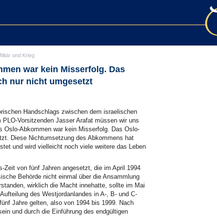
ilitär und Krieg
men war kein Misserfolg. Das
h nur nicht umgesetzt
orischen Handschlags zwischen dem israelischen
m PLO-Vorsitzenden Jasser Arafat müssen wir uns
as Oslo-Abkommen war kein Misserfolg. Das Oslo-
tzt. Diese Nichtumsetzung des Abkommens hat
t und wird vielleicht noch viele weitere das Leben
s-Zeit von fünf Jahren angesetzt, die im April 1994
ensische Behörde nicht einmal über die Ansammlung
rstanden, wirklich die Macht innehatte, sollte im Mai
Aufteilung des Westjordanlandes in A-, B- und C-
 fünf Jahre gelten, also von 1994 bis 1999. Nach
 sein und durch die Einführung des endgültigen