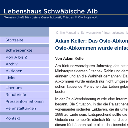
Online Magazin
/
Schwerpunkte
/
Internationales, M
Adam Keller: Das Oslo-Abkom
Oslo-Abkommen wurde einfac
Von Adam Keller
Am fünfundzwanzigsten Jahrestag des hist
Ministerpräsidenten Jitzchak Rabin und de
erinnern und an die Wahrheit gemahnen: D
Abkommen wurde einfach nur nicht umgese
schon Tausende Menschen das Leben gekoste
kosten.
In der Oslo-Vereinbarung wurde eine Interim
begann. Die Situation, in der die Palästin
voneinander isolierter Enklaven, die ihr unte
1999 zu Ende sein. Entsprechend sollte die 
Gebiete nur temporär, nämlich für nur diese
diesen fünf Jahren sollte alles das beendet