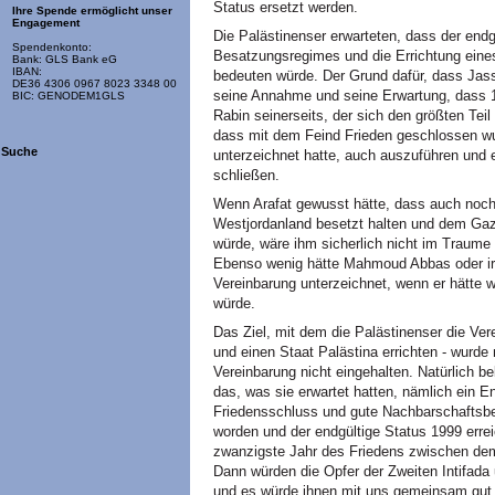
Status ersetzt werden.
Ihre Spende ermöglicht unser
Engagement
Die Palästinenser erwarteten, dass der endg
Spendenkonto:
Besatzungsregimes und die Errichtung eine
Bank: GLS Bank eG
IBAN:
bedeuten würde. Der Grund dafür, dass Jass
DE36 4306 0967 8023 3348 00
seine Annahme und seine Erwartung, dass 1
BIC: GENODEM1GLS
Rabin seinerseits, der sich den größten Te
dass mit dem Feind Frieden geschlossen wur
Suche
unterzeichnet hatte, auch auszuführen und e
schließen.
Wenn Arafat gewusst hätte, dass auch noch 
Westjordanland besetzt halten und dem Gaz
würde, wäre ihm sicherlich nicht im Traume 
Ebenso wenig hätte Mahmoud Abbas oder irg
Vereinbarung unterzeichnet, wenn er hätte
würde.
Das Ziel, mit dem die Palästinenser die Ve
und einen Staat Palästina errichten - wurde n
Vereinbarung nicht eingehalten. Natürlich b
das, was sie erwartet hatten, nämlich ein E
Friedensschluss und gute Nachbarschaftsb
worden und der endgültige Status 1999 errei
zwanzigste Jahr des Friedens zwischen dem 
Dann würden die Opfer der Zweiten Intifada
und es würde ihnen mit uns gemeinsam gut