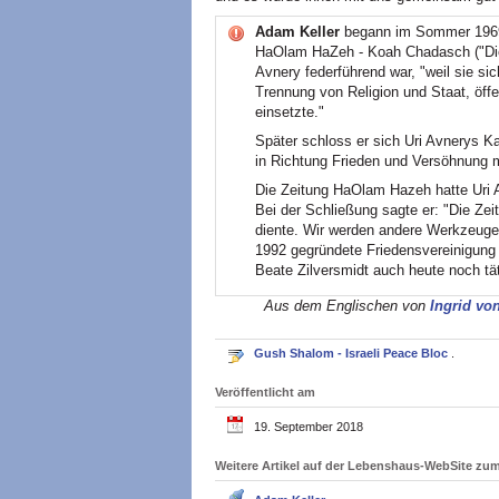
Adam Keller
begann im Sommer 1969 i
HaOlam HaZeh - Koah Chadasch ("Diese
Avnery federführend war, "weil sie si
Trennung von Religion und Staat, öff
einsetzte."
Später schloss er sich Uri Avnerys K
in Richtung Frieden und Versöhnung m
Die Zeitung HaOlam Hazeh hatte Uri A
Bei der Schließung sagte er: "Die Ze
diente. Wir werden andere Werkzeuge
1992 gegründete Friedensvereinigung
Beate Zilversmidt auch heute noch tät
Aus dem Englischen von
Ingrid vo
Gush Shalom - Israeli Peace Bloc
.
Veröffentlicht am
19. September 2018
Weitere Artikel auf der Lebenshaus-WebSite z