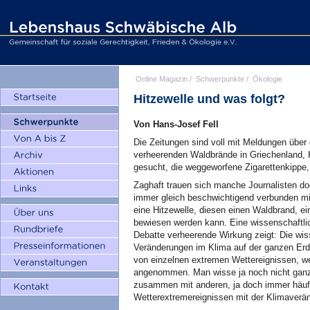
Online Magazin
/
Schwerpunkte
/
Ökologie
Hitzewelle und was folgt?
Von Hans-Josef Fell
Die Zeitungen sind voll mit Meldungen über d
verheerenden Waldbrände in Griechenland, K
gesucht, die weggeworfene Zigarettenkippe, 
Zaghaft trauen sich manche Journalisten do
immer gleich beschwichtigend verbunden mi
eine Hitzewelle, diesen einen Waldbrand, 
bewiesen werden kann. Eine wissenschaftlich 
Debatte verheerende Wirkung zeigt: Die wis
Veränderungen im Klima auf der ganzen Erd
von einzelnen extremen Wettereignissen, we
angenommen. Man wisse ja noch nicht ganz 
zusammen mit anderen, ja doch immer häuf
Wetterextremereignissen mit der Klimaverän