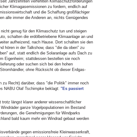
seit Jahrzehnten verfehlten Klimaschutzforderungen
licher Klimagasemissionen zu fordern, endlich auf
missionswirtschaft und die Schaffung großflächiger
gen alle immer die Anderen an, nichts Genügendes
" nicht genug für den Klimaschutz tun und steigen
uto, schalten die erdölbetriebene Klimaanlage an und
eiter aufheizend, nach Hause. Dort schalten sie den
nd hören in der Talkshow, dass "die da oben" zu
ben" auf, statt endlich die Solaranlage aufs Dach zu
im Eigenheim; stattdessen bestellen sie noch
llieferung oder suchen sich bei den hohen
 Stromhändler, ohne Rücksicht ob dieser Erdgas-
 zu Recht) darüber, dass "die Politik" immer noch
t des NABU Olaf Tschimpke beklagt:
"Es passiert
rotz längst klarer anderer wissenschaftlicher
n Windräder ganze Vogelpopulationen im Bestand
Forderungen, die Genehmigungen für Windparks
schland bald kaum mehr ein Windrad gebaut werden
eisverbände gegen emissionsfreie Kleinwasserkraft,