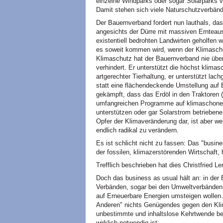
einzelne Windparks oder sogar Solarparks 
Damit stehen sich viele Naturschutzverbä
Der Bauernverband fordert nun lauthals, das
angesichts der Dürre mit massiven Ernteau
existentiell bedrohten Landwirten geholfen 
es soweit kommen wird, wenn der Klimaschu
Klimaschutz hat der Bauernverband nie übe
verhindert. Er unterstützt die höchst klima
artgerechter Tierhaltung, er unterstützt la
statt eine flächendeckende Umstellung auf B
gekämpft, dass das Erdöl in den Traktoren (A
umfangreichen Programme auf klimaschonend
unterstützen oder gar Solarstrom betriebene
Opfer der Klimaveränderung dar, ist aber wei
endlich radikal zu verändern.
Es ist schlicht nicht zu fassen: Das "busin
der fossilen, klimazerstörenden Wirtschaft, h
Trefflich beschrieben hat dies Christfried L
Doch das business as usual hält an: in der B
Verbänden, sogar bei den Umweltverbänden, 
auf Erneuerbare Energien umsteigen wollen.
Anderen" nichts Genügendes gegen den Klim
unbestimmte und inhaltslose Kehrtwende be
wirklich notwendig ist: