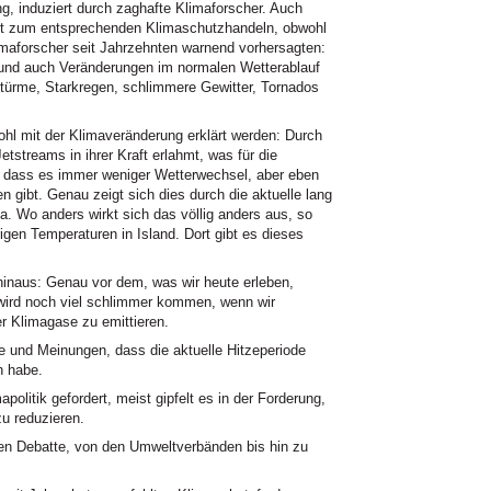
g, induziert durch zaghafte Klimaforscher. Auch
icht zum entsprechenden Klimaschutzhandeln, obwohl
limaforscher seit Jahrzehnten warnend vorhersagten:
nd auch Veränderungen im normalen Wetterablauf
türme, Starkregen, schlimmere Gewitter, Tornados
ohl mit der Klimaveränderung erklärt werden: Durch
etstreams in ihrer Kraft erlahmt, was für die
, dass es immer weniger Wetterwechsel, aber eben
n gibt. Genau zeigt sich dies durch die aktuelle lang
a. Wo anders wirkt sich das völlig anders aus, so
igen Temperaturen in Island. Dort gibt es dieses
 hinaus: Genau vor dem, was wir heute erleben,
 wird noch viel schlimmer kommen, wenn wir
r Klimagase zu emittieren.
und Meinungen, dass die aktuelle Hitzeperiode
n habe.
politik gefordert, meist gipfelt es in der Forderung,
u reduzieren.
gen Debatte, von den Umweltverbänden bis hin zu