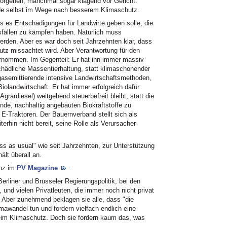
vorgehen, manchmal sogar klagend vor Gericht.
nde selbst im Wege nach besserem Klimaschutz.
s es Entschädigungen für Landwirte geben solle, die
sfällen zu kämpfen haben. Natürlich muss
werden. Aber es war doch seit Jahrzehnten klar, dass
tz missachtet wird. Aber Verantwortung für den
rnommen. Im Gegenteil: Er hat ihn immer massiv
schädliche Massentierhaltung, statt klimaschonender
chgasemittierende intensive Landwirtschaftsmethoden,
iolandwirtschaft. Er hat immer erfolgreich dafür
grardiesel) weitgehend steuerbefreit bleibt, statt die
e, nachhaltig angebauten Biokraftstoffe zu
 E-Traktoren. Der Bauernverband stellt sich als
terhin nicht bereit, seine Rolle als Verursacher
ess as usual" wie seit Jahrzehnten, zur Unterstützung
ält überall an.
enz im
PV Magazine
.
erliner und Brüsseler Regierungspolitik, bei den
und vielen Privatleuten, die immer noch nicht privat
 Aber zunehmend beklagen sie alle, dass "die
awandel tun und fordern vielfach endlich eine
im Klimaschutz. Doch sie fordern kaum das, was