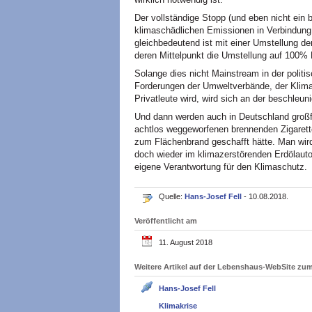
Der vollständige Stopp (und eben nicht ein 
klimaschädlichen Emissionen in Verbindung
gleichbedeutend ist mit einer Umstellung der
deren Mittelpunkt die Umstellung auf 100% 
Solange dies nicht Mainstream in der politi
Forderungen der Umweltverbände, der Klimaf
Privatleute wird, wird sich an der beschleun
Und dann werden auch in Deutschland großfl
achtlos weggeworfenen brennenden Zigarette
zum Flächenbrand geschafft hätte. Man wird 
doch wieder im klimazerstörenden Erdölauto
eigene Verantwortung für den Klimaschutz.
Quelle:
Hans-Josef Fell
- 10.08.2018.
Veröffentlicht am
11. August 2018
Weitere Artikel auf der Lebenshaus-WebSite z
Hans-Josef Fell
Klimakrise