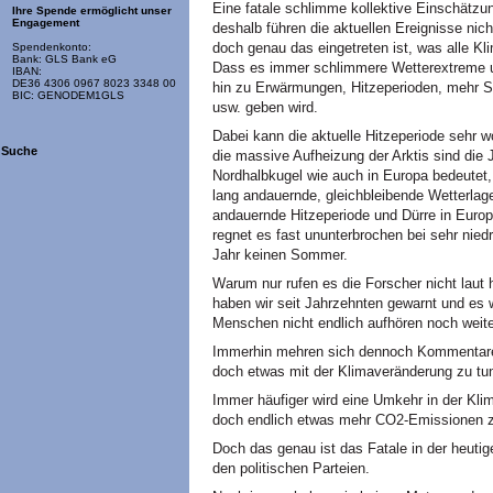
Eine fatale schlimme kollektive Einschätzun
Ihre Spende ermöglicht unser
Engagement
deshalb führen die aktuellen Ereignisse n
doch genau das eingetreten ist, was alle K
Spendenkonto:
Bank: GLS Bank eG
Dass es immer schlimmere Wetterextreme u
IBAN:
DE36 4306 0967 8023 3348 00
hin zu Erwärmungen, Hitzeperioden, mehr S
BIC: GENODEM1GLS
usw. geben wird.
Dabei kann die aktuelle Hitzeperiode sehr w
Suche
die massive Aufheizung der Arktis sind die J
Nordhalbkugel wie auch in Europa bedeutet
lang andauernde, gleichbleibende Wetterlage
andauernde Hitzeperiode und Dürre in Europ
regnet es fast ununterbrochen bei sehr niedr
Jahr keinen Sommer.
Warum nur rufen es die Forscher nicht laut
haben wir seit Jahrzehnten gewarnt und es
Menschen nicht endlich aufhören noch weite
Immerhin mehren sich dennoch Kommentare 
doch etwas mit der Klimaveränderung zu tu
Immer häufiger wird eine Umkehr in der Klima
doch endlich etwas mehr CO2-Emissionen z
Doch das genau ist das Fatale in der heuti
den politischen Parteien.