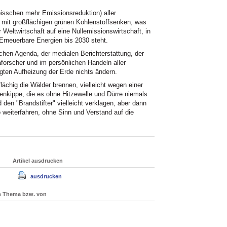
bisschen mehr Emissionsreduktion) aller
 mit großflächigen grünen Kohlenstoffsenken, was
 Weltwirtschaft auf eine Nullemissionswirtschaft, in
Erneuerbare Energien bis 2030 steht.
schen Agenda, der medialen Berichterstattung, der
orscher und im persönlichen Handeln aller
igten Aufheizung der Erde nichts ändern.
ächig die Wälder brennen, vielleicht wegen einer
nkippe, die es ohne Hitzewelle und Dürre niemals
den "Brandstifter" vielleicht verklagen, aber dann
 weiterfahren, ohne Sinn und Verstand auf die
Artikel ausdrucken
ausdrucken
um Thema bzw. von