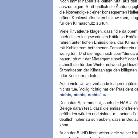
Noch immer haben sie keinen Mut, aus den 
auszusteigen. Statt endlich die Ächtung jeg
die Notwendigkeit einer konsequenten Nulle
grüner Kohlenstoffsenken hinzuweisen, kla
für den Klimaschutz zu tun.
Viele Privatleute klagen, dass "die da oben
nach dieser losgewordenen Kritik ins Erdöla
fahren unter hohen Emissionen, das Klima w
mit Kohlestrom betriebenen Fernseher ein u
wenig tun. Und sie regen sich über "die da o
bauen, ob mit der Mietergemeinschaft oder 
schnell die für den Winter notwendige Heizö
Stromkosten der Klimaanlage den billigsten
oder Kohlestrom liefert.
Auch viele Umweltverbände klagen (natürlich
nichts tue. Völlig richtig hat der Präsiden
nichts, nichts, nichts"
.
Doch das Schlimme ist, auch der NABU hält t
Belege daran fest, dass die emissionsfreie
gefährden würden und riskiert mit seinen 
deutlich höher zu schrauben, dass in Deut
kann.
Auch der BUND lässt weiter viele seiner Kr