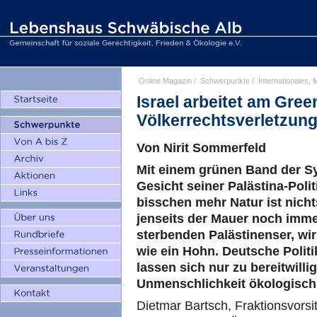
Online Magazin
/
Schwerpunkte
/
Internationales, M
Israel arbeitet am Gre
Völkerrechtsverletzun
Von Nirit Sommerfeld
Mit einem grünen Band der Sy
Gesicht seiner Palästina-Poli
bisschen mehr Natur ist nich
jenseits der Mauer noch imme
sterbenden Palästinenser, wi
wie ein Hohn. Deutsche Politi
lassen sich nur zu bereitwill
Unmenschlichkeit ökologisch 
Dietmar Bartsch, Fraktionsvorsi