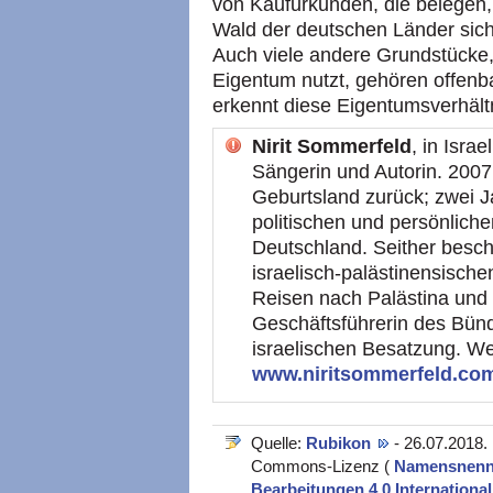
von Kaufurkunden, die belegen,
Wald der deutschen Länder sich 
Auch viele andere Grundstücke, 
Eigentum nutzt, gehören offenba
erkennt diese Eigentumsverhältn
Nirit Sommerfeld
, in Isra
Sängerin und Autorin. 2007 k
Geburtsland zurück; zwei J
politischen und persönlich
Deutschland. Seither beschäf
israelisch-palästinensischen
Reisen nach Palästina und I
Geschäftsführerin des Bünd
israelischen Besatzung. We
www.niritsommerfeld.c
Quelle:
Rubikon
- 26.07.2018.
Commons-Lizenz (
Namensnennu
Bearbeitungen 4.0 Internationa