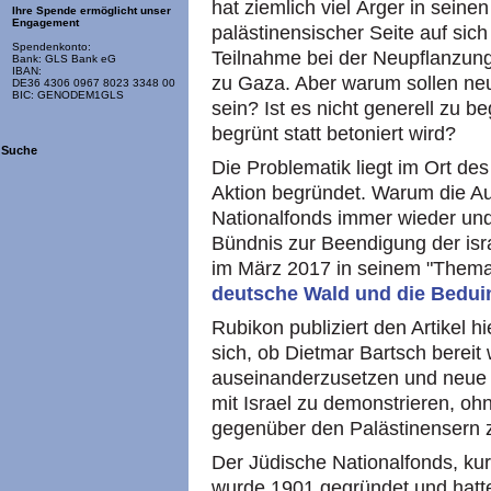
hat ziemlich viel Ärger in sein
Ihre Spende ermöglicht unser
Engagement
palästinensischer Seite auf sich
Spendenkonto:
Teilnahme bei der Neupflanzung
Bank: GLS Bank eG
IBAN:
zu Gaza. Aber warum sollen ne
DE36 4306 0967 8023 3348 00
BIC: GENODEM1GLS
sein? Ist es nicht generell zu 
begrünt statt betoniert wird?
Suche
Die Problematik liegt im Ort d
Aktion begründet. Warum die Au
Nationalfonds immer wieder und
Bündnis zur Beendigung der isr
im März 2017 in seinem "Thema
deutsche Wald und die Bedu
Rubikon publiziert den Artikel h
sich, ob Dietmar Bartsch bereit 
auseinanderzusetzen und neue 
mit Israel zu demonstrieren, oh
gegenüber den Palästinensern 
Der Jüdische Nationalfonds, ku
wurde 1901 gegründet und hatt