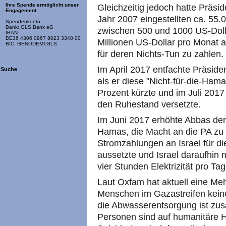
Ihre Spende ermöglicht unser
Gleichzeitig jedoch hatte Präsi
Engagement
Jahr 2007 eingestellten ca. 55
Spendenkonto:
Bank: GLS Bank eG
zwischen 500 und 1000 US-Doll
IBAN:
DE36 4306 0967 8023 3348 00
Millionen US-Dollar pro Monat 
BIC: GENODEM1GLS
für deren Nichts-Tun zu zahlen.
Im April 2017 entfachte Präside
Suche
als er diese "Nicht-für-die-Ham
Prozent kürzte und im Juli 2017
den Ruhestand versetzte.
Im Juni 2017 erhöhte Abbas den
Hamas, die Macht an die PA zu 
Stromzahlungen an Israel für d
aussetzte und Israel daraufhin 
vier Stunden Elektrizität pro Tag
Laut Oxfam hat aktuell eine Meh
Menschen im Gazastreifen kein
die Abwasserentsorgung ist zu
Personen sind auf humanitäre H