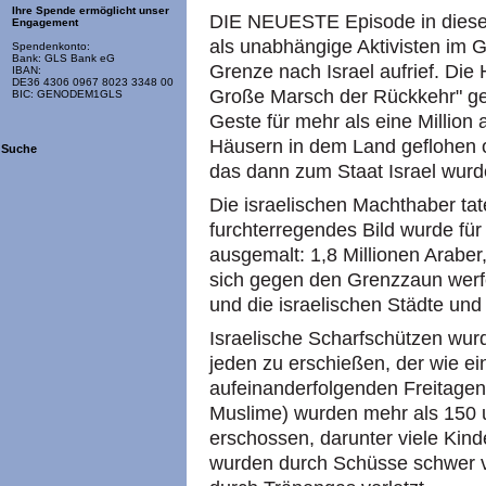
Ihre Spende ermöglicht unser
DIE NEUESTE Episode in diese
Engagement
als unabhängige Aktivisten im 
Spendenkonto:
Bank: GLS Bank eG
Grenze nach Israel aufrief. Die
IBAN:
DE36 4306 0967 8023 3348 00
Große Marsch der Rückkehr" ge
BIC: GENODEM1GLS
Geste für mehr als eine Million
Häusern in dem Land geflohen 
Suche
das dann zum Staat Israel wurd
Die israelischen Machthaber tat
furchterregendes Bild wurde für 
ausgemalt: 1,8 Millionen Arabe
sich gegen den Grenzzaun werfe
und die israelischen Städte un
Israelische Scharfschützen wur
jeden zu erschießen, der wie ei
aufeinanderfolgenden Freitage
Muslime) wurden mehr als 150
erschossen, darunter viele Kind
wurden durch Schüsse schwer v