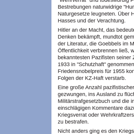
"Wehrverrat" und todeswürdig Fü
Bestrebungen naturwidrige "Hum
Naturgesetze leugneten. Über H
Hasses und der Verachtung.
Hitler an der Macht, das bedeute
Denken bekämpft, mundtot gemac
der Literatur, die Goebbels im 
Öffentlichkeit verbrennen ließ, w
bekanntesten Pazifisten seiner 
1933 in "Schutzhaft" genommen
Friedensnobelpreis für 1955 kon
Folgen der KZ-Haft verstarb.
Eine große Anzahl pazifistischer
gezwungen, ins Ausland zu flüch
Militärstrafgesetzbuch und die
einschlägigen Kommentare dazu
Kriegsverrat oder Wehrkraftzer
zu bestrafen.
Nicht anders ging es den Krieg