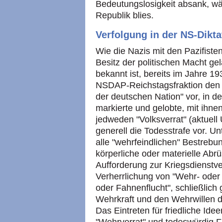
Bedeutungslosigkeit absank, w
Republik blies.
Verfolgung in der NS-Dikta
Wie die Nazis mit den Pazifist
Besitz der politischen Macht ge
bekannt ist, bereits im Jahre 1
NSDAP-Reichstagsfraktion den 
der deutschen Nation" vor, in dem 
markierte und gelobte, mit ihn
jedweden "Volksverrat" (aktuell
generell die Todesstrafe vor. U
alle "wehrfeindlichen" Bestrebun
körperliche oder materielle Abr
Aufforderung zur Kriegsdienstve
Verherrlichung von "Wehr- oder 
oder Fahnenflucht", schließlich 
Wehrkraft und den Wehrwillen d
Das Eintreten für friedliche Idee