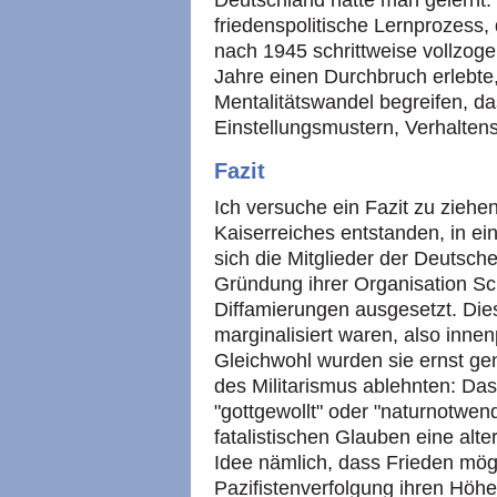
Deutschland hatte man gelernt: 
friedenspolitische Lernprozess,
nach 1945 schrittweise vollzog
Jahre einen Durchbruch erlebte, l
Mentalitätswandel begreifen, das
Einstellungsmustern, Verhalte
Fazit
Ich versuche ein Fazit zu ziehen
Kaiserreiches entstanden, in ei
sich die Mitglieder der Deutsche
Gründung ihrer Organisation 
Diffamierungen ausgesetzt. Dies
marginalisiert waren, also inne
Gleichwohl wurden sie ernst g
des Militarismus ablehnten: Das
"gottgewollt" oder "naturnotwend
fatalistischen Glauben eine alte
Idee nämlich, dass Frieden mögli
Pazifistenverfolgung ihren Höhe