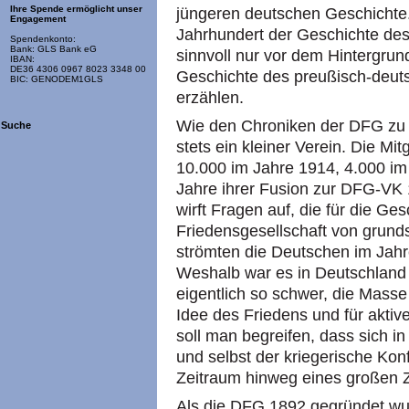
Ihre Spende ermöglicht unser
jüngeren deutschen Geschichte.
Engagement
Jahrhundert der Geschichte des 
Spendenkonto:
Bank: GLS Bank eG
sinnvoll nur vor dem Hintergrun
IBAN:
DE36 4306 0967 8023 3348 00
Geschichte des preußisch-deuts
BIC: GENODEM1GLS
erzählen.
Wie den Chroniken der DFG zu e
Suche
stets ein kleiner Verein. Die M
10.000 im Jahre 1914, 4.000 i
Jahre ihrer Fusion zur DFG-VK
wirft Fragen auf, die für die G
Friedensgesellschaft von grund
strömten die Deutschen im Jahr
Weshalb war es in Deutschland 
eigentlich so schwer, die Masse
Idee des Friedens und für akti
soll man begreifen, dass sich in
und selbst der kriegerische Kon
Zeitraum hinweg eines großen 
Als die DFG 1892 gegründet wur