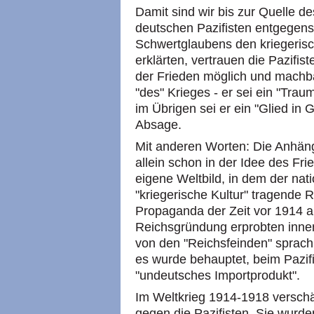
Damit sind wir bis zur Quelle d
deutschen Pazifisten entgegen
Schwertglaubens den kriegerisc
erklärten, vertrauen die Pazifis
der Frieden möglich und machba
"des" Krieges - er sei ein "Trau
im Übrigen sei er ein "Glied in G
Absage.
Mit anderen Worten: Die Anhän
allein schon in der Idee des Fr
eigene Weltbild, in dem der nati
"kriegerische Kultur" tragende Ro
Propaganda der Zeit vor 1914 ak
Reichsgründung erprobten inne
von den "Reichsfeinden" sprac
es wurde behauptet, beim Pazif
"undeutsches Importprodukt".
Im Weltkrieg 1914-1918 verschär
gegen die Pazifisten. Sie wurden