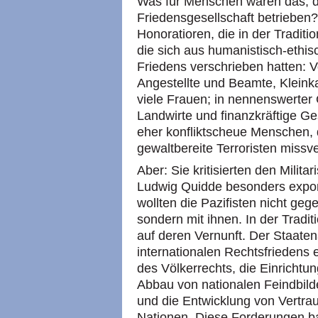
Was für Menschen waren das, d
Friedensgesellschaft betrieben?
Honoratioren, die in der Tradit
die sich aus humanistisch-ethi
Friedens verschrieben hatten: Vo
Angestellte und Beamte, Kleinkauf
viele Frauen; in nennenswerter 
Landwirte und finanzkräftige Ge
eher konfliktscheue Menschen, d
gewaltbereite Terroristen miss
Aber: Sie kritisierten den Milita
Ludwig Quidde besonders exponi
wollten die Pazifisten nicht geg
sondern mit ihnen. In der Tradit
auf deren Vernunft. Der Staaten
internationalen Rechtsfriedens
des Völkerrechts, die Einrichtu
Abbau von nationalen Feindbil
und die Entwicklung von Vertra
Nationen. Diese Forderungen ba