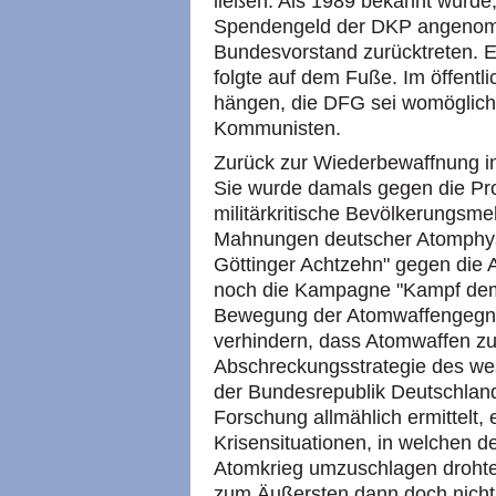
ließen. Als 1989 bekannt wurd
Spendengeld der DKP angenom
Bundesvorstand zurücktreten. E
folgte auf dem Fuße. Im öffentl
hängen, die DFG sei womöglich 
Kommunisten.
Zurück zur Wiederbewaffnung in
Sie wurde damals gegen die Pro
militärkritische Bevölkerungsm
Mahnungen deutscher Atomphysi
Göttinger Achtzehn" gegen die
noch die Kampagne "Kampf dem
Bewegung der Atomwaffengegne
verhindern, dass Atomwaffen 
Abschreckungsstrategie des we
der Bundesrepublik Deutschland
Forschung allmählich ermittelt,
Krisensituationen, in welchen de
Atomkrieg umzuschlagen drohte. 
zum Äußersten dann doch nicht