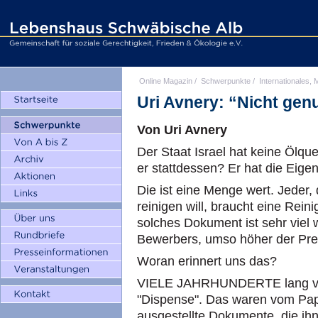
Online Magazin
/
Schwerpunkte
/
Internationales, M
Uri Avnery: “Nicht gen
Von Uri Avnery
Der Staat Israel hat keine Ölqu
er stattdessen? Er hat die Eig
Die ist eine Menge wert. Jeder,
reinigen will, braucht eine Rein
solches Dokument ist sehr viel 
Bewerbers, umso höher der Prei
Woran erinnert uns das?
VIELE JAHRHUNDERTE lang verk
"Dispense". Das waren vom Pap
ausgestellte Dokumente, die ihn