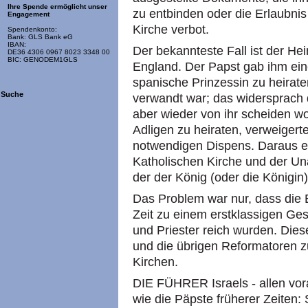
Ihre Spende ermöglicht unser
zu entbinden oder die Erlaubnis 
Engagement
Kirche verbot.
Spendenkonto:
Bank: GLS Bank eG
IBAN:
Der bekannteste Fall ist der Hei
DE36 4306 0967 8023 3348 00
BIC: GENODEM1GLS
England. Der Papst gab ihm ein
spanische Prinzessin zu heirate
Suche
verwandt war; das widersprach 
aber wieder von ihr scheiden wo
Adligen zu heiraten, verweigert
notwendigen Dispens. Daraus er
Katholischen Kirche und der Un
der der König (oder die Königin) 
Das Problem war nur, dass die 
Zeit zu einem erstklassigen Ge
und Priester reich wurden. Dies
und die übrigen Reformatoren z
Kirchen.
DIE FÜHRER Israels - allen vo
wie die Päpste früherer Zeiten: