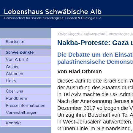
Online Magazin
/
Schwerpunkte
/
Internationales, M
Nakba-Proteste: Gaza 
Die Debatte um den Einsat
palästinensische Demonst
Von Riad Othman
Dieses Jahr feierte Israel sein
der Ausrufung des Staates dur
in Tel Aviv machte die US-Admi
Nach der Anerkennung Jerusale
Dezember 2017 vollzogen die Ve
Umzug ihrer Botschaft von Tel A
in West-Jerusalem aufwerteten. 
Grünen Linie im Niemandsland, d