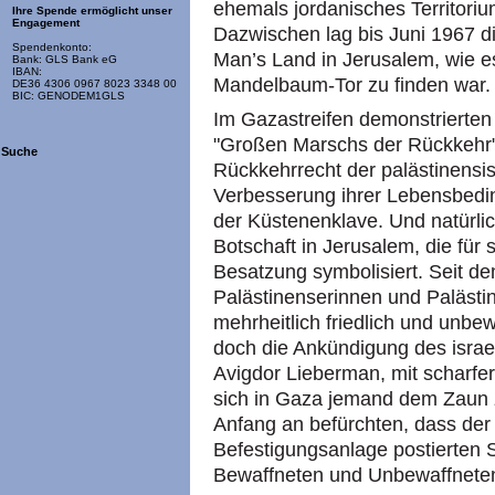
ehemals jordanisches Territoriu
Ihre Spende ermöglicht unser
Engagement
Dazwischen lag bis Juni 1967 die
Spendenkonto:
Man’s Land in Jerusalem, wie e
Bank: GLS Bank eG
IBAN:
Mandelbaum-Tor zu finden war.
DE36 4306 0967 8023 3348 00
BIC: GENODEM1GLS
Im Gazastreifen demonstrierten
"Großen Marschs der Rückkehr
Suche
Rückkehrrecht der palästinensis
Verbesserung ihrer Lebensbedi
der Küstenenklave. Und natürli
Botschaft in Jerusalem, die für
Besatzung symbolisiert. Seit d
Palästinenserinnen und Palästin
mehrheitlich friedlich und unb
doch die Ankündigung des israe
Avigdor Lieberman, mit scharfe
sich in Gaza jemand dem Zaun z
Anfang an befürchten, dass der 
Befestigungsanlage postierten 
Bewaffneten und Unbewaffneten