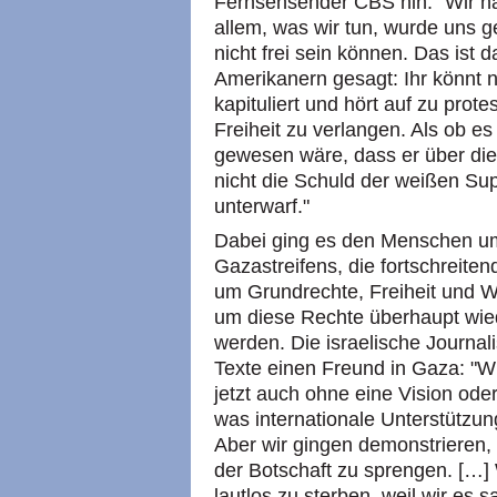
Fernsehsender CBS hin: "Wir hab
allem, was wir tun, wurde uns g
nicht frei sein können. Das ist d
Amerikanern gesagt: Ihr könnt nic
kapituliert und hört auf zu prot
Freiheit zu verlangen. Als ob e
gewesen wäre, dass er über di
nicht die Schuld der weißen Su
unterwarf."
Dabei ging es den Menschen um
Gazastreifens, die fortschreite
um Grundrechte, Freiheit und 
um diese Rechte überhaupt wi
werden. Die israelische Journali
Texte einen Freund in Gaza: "W
jetzt auch ohne eine Vision ode
was internationale Unterstützun
Aber wir gingen demonstrieren,
der Botschaft zu sprengen. […] 
lautlos zu sterben, weil wir es s