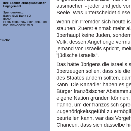
Ihre Spende ermöglicht unser
ausmachen - jeder und jede von
Engagement
Seele. Was unterscheidet diese
Spendenkonto:
Bank: GLS Bank eG
IBAN:
Wenn ein Fremder sich heute is
DE36 4306 0967 8023 3348 00
BIC: GENODEM1GLS
staunen. Zuerst einmal: mehr als
überhaupt keine Juden, sondern
Suche
Volk, dessen Angehörige vermut
jemand von Israelis spricht, mei
"jüdische Israelis".
Das hätte übrigens die Israelis 
überzeugen sollen, dass sie d
des Staates ändern sollten, dam
kann. Die Kanadier haben es ge
Bürger französischer Abstammun
eigene Nation gründen können,
Fahne, um der französisch spre
Zugehörigkeitsgefühl zu ermögl
beurteilen kann, war das Vorgeh
Chancen, dass sich dasselbe hie