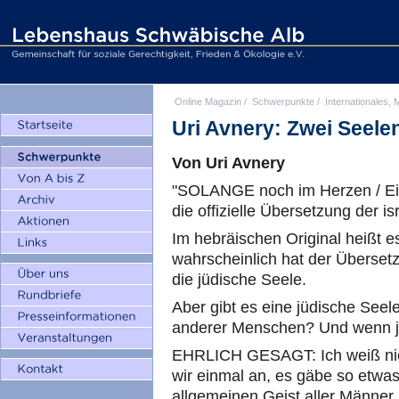
Online Magazin
/
Schwerpunkte
/
Internationales, M
Uri Avnery: Zwei Seele
Von Uri Avnery
"SOLANGE noch im Herzen / Ein
die offizielle Übersetzung der i
Im hebräischen Original heißt e
wahrscheinlich hat der Übersetz
die jüdische Seele.
Aber gibt es eine jüdische Seele
anderer Menschen? Und wenn ja
EHRLICH GESAGT: Ich weiß nich
wir einmal an, es gäbe so etwas
allgemeinen Geist aller Männer 