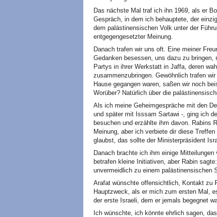
Das nächste Mal traf ich ihn 1969, als er B
Gespräch, in dem ich behauptete, der einzig
dem palästinensischen Volk unter der Führun
entgegengesetzter Meinung.
Danach trafen wir uns oft. Eine meiner Freu
Gedanken besessen, uns dazu zu bringen, m
Partys in ihrer Werkstatt in Jaffa, deren w
zusammenzubringen. Gewöhnlich trafen wir 
Hause gegangen waren, saßen wir noch beis
Worüber? Natürlich über die palästinensisch
Als ich meine Geheimgespräche mit den Del
und später mit Isssam Sartawi -, ging ich d
besuchen und erzählte ihm davon. Rabins Rea
Meinung, aber ich verbiete dir diese Treffe
glaubst, das sollte der Ministerpräsident Isr
Danach brachte ich ihm einige Mitteilungen v
betrafen kleine Initiativen, aber Rabin sag
unvermeidlich zu einem palästinensischen St
Arafat wünschte offensichtlich, Kontakt zu 
Hauptzweck, als er mich zum ersten Mal, es
der erste Israeli, dem er jemals begegnet wa
Ich wünschte, ich könnte ehrlich sagen, das