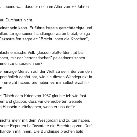
bens war, dass er noch im Alter von 70 Jahren
.
ar. Durchaus nicht.
einer sein kann. Er führte Israels gerechtfertigte und
llen. Einige seiner Handlungen waren brutal, einige
azastreifen sagte er: "Brecht ihnen die Knochen",
ästinensische Volk (dessen bloße Identität bis
en, mit der "terroristischen" palästinensischen
mmen zu unterzeichnen?
der einzige Mensch auf der Welt zu sein, der von den
ersönlich gehört hat, wie sie diesen Wendepunkt in
- erreicht haben. Sie haben es mir selbst erzählt -
n.
r: "Nach dem Krieg von 1967 glaubte ich wie fast
iemand glaubte, dass wir die eroberten Gebiete
nig Hussein zurückgeben, wenn er uns dafür
 nichts mehr mit dem Westjordanland zu tun haben.
serer Experten befürwortete die Errichtung von ‚Dorf-
handeln mit ihnen. Die Bündnisse brachen bald