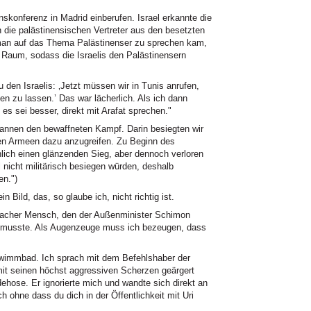
nskonferenz in Madrid einberufen. Israel erkannte die
 die palästinensischen Vertreter aus den besetzten
 man auf das Thema Palästinenser zu sprechen kam,
n Raum, sodass die Israelis den Palästinensern
den Israelis: ‚Jetzt müssen wir in Tunis anrufen,
en zu lassen.’ Das war lächerlich. Als ich dann
 es sei besser, direkt mit Arafat sprechen."
egannen den bewaffneten Kampf. Darin besiegten wir
chen Armeen dazu anzugreifen. Zu Beginn des
hlich einen glänzenden Sieg, aber dennoch verloren
el nicht militärisch besiegen würden, deshalb
en.")
 Bild, das, so glaube ich, nicht richtig ist.
wacher Mensch, den der Außenminister Schimon
n musste. Als Augenzeuge muss ich bezeugen, dass
hwimmbad. Ich sprach mit dem Befehlshaber der
it seinen höchst aggressiven Scherzen geärgert
dehose. Er ignorierte mich und wandte sich direkt an
h ohne dass du dich in der Öffentlichkeit mit Uri