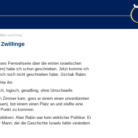
ilitär und Krieg
 Zwillinge
s Fernsehserie über die ersten israelischen
tim) habe ich schon geschrieben. Jetzt komme ich
 ich noch nicht geschrieben habe: Jizchak Rabin.
hte ihn.
h, logisch, geradlinig, ohne Umschweife.
in Zimmer kam, goss er einem einen unverdünnten
en), bot einem einen Platz an und stellte eine
en Punkt zu kommen.
itikern. Aber Rabin war kein wirklicher Politiker. Er
r Mann, der die Geschichte Israels hätte verändern