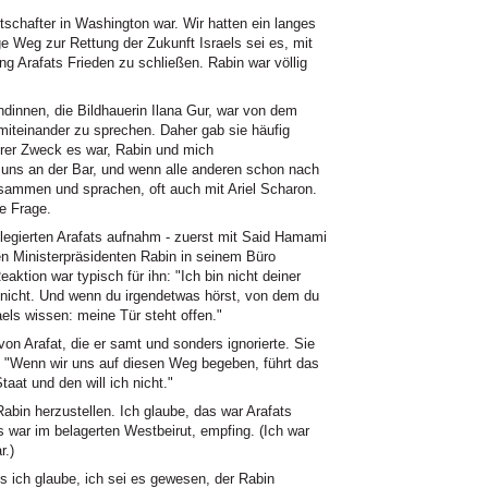
otschafter in Washington war. Wir hatten ein langes
e Weg zur Rettung der Zukunft Israels sei es, mit
g Arafats Frieden zu schließen. Rabin war völlig
ndinnen, die Bildhauerin Ilana Gur, war von dem
iteinander zu sprechen. Daher gab sie häufig
ahrer Zweck es war, Rabin und mich
uns an der Bar, und wenn alle anderen schon nach
ammen und sprachen, oft auch mit Ariel Scharon.
e Frage.
egierten Arafats aufnahm - zuerst mit Said Hamami
en Ministerpräsidenten Rabin in seinem Büro
ktion war typisch für ihn: "Ich bin nicht deiner
n nicht. Und wenn du irgendetwas hörst, von dem du
aels wissen: meine Tür steht offen."
on Arafat, die er samt und sonders ignorierte. Sie
te: "Wenn wir uns auf diesen Weg begeben, führt das
aat und den will ich nicht."
Rabin herzustellen. Ich glaube, das war Arafats
 war im belagerten Westbeirut, empfing. (Ich war
r.)
s ich glaube, ich sei es gewesen, der Rabin