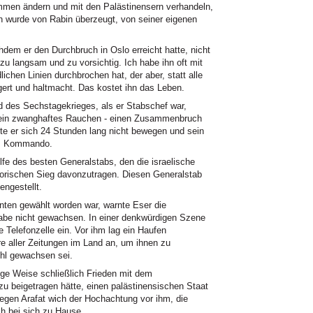
ommen ändern und mit den Palästinensern verhandeln,
in wurde von Rabin überzeugt, von seiner eigenen
hdem er den Durchbruch in Oslo erreicht hatte, nicht
zu langsam und zu vorsichtig. Ich habe ihn oft mit
lichen Linien durchbrochen hat, der aber, statt alle
gert und haltmacht. Das kostet ihn das Leben.
d des Sechstagekrieges, als er Stabschef war,
 sein zwanghaftes Rauchen - einen Zusammenbruch
e er sich 24 Stunden lang nicht bewegen und sein
as Kommando.
ilfe des besten Generalstabs, den die israelische
torischen Sieg davonzutragen. Diesen Generalstab
engestellt.
enten gewählt worden war, warnte Eser die
fgabe nicht gewachsen. In einer denkwürdigen Szene
e Telefonzelle ein. Vor ihm lag ein Haufen
re aller Zeitungen im Land an, um ihnen zu
ohl gewachsen sei.
ige Weise schließlich Frieden mit dem
u beigetragen hätte, einen palästinensischen Staat
gegen Arafat wich der Hochachtung vor ihm, die
ch bei sich zu Hause.