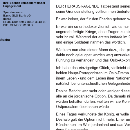
Ihre Spende ermöglicht unser
DER HERAUSRAGENDE Tatbestand seines Le
Engagement
seine Grundeinstellung vollkommen änderte
Spendenkonto:
Bank: GLS Bank eG
Er war keiner, der für den Frieden geboren w
IBAN:
DE36 4306 0967 8023 3348 00
BIC: GENODEM1GLS
Er war ein so orthodoxer Zionist, wie es nur 
ungerechtfertigte Kriege, ohne Fragen zu ste
sehr brutal. Während der ersten
intifada
im G
Suche
und einige Soldaten nahmen das wörtlich.
Wie kam nun also dieser Mann dazu, das pal
dahin noch geleugnet worden war) anzuerkenn
Führung zu verhandeln und das Oslo-Abko
Ich habe das einzigartige Glück, vielleicht 
beiden Haupt-Protagonisten im Oslo-Drama p
ihrem Leben - und dem Leben ihrer Nationen 
natürlich bei unterschiedlichen Gelegenheite
Rabins Bericht war mehr oder weniger diese
alle an die jordanische Option. Da damals n
würden behalten dürfen, wollten wir sie Kö
Ostjerusalem überlassen würde.
Eines Tages verkündete der König, er wolle
Deshalb galt die Option nicht mehr. Einer un
Bündnissen’ im Westjordanland und das Ver
darauf auseinander.