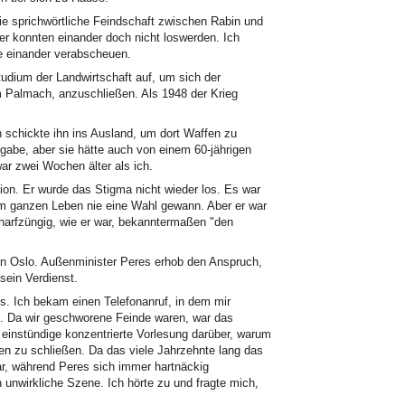
sprichwörtliche Feindschaft zwischen Rabin und
er konnten einander doch nicht loswerden. Ich
ie einander verabscheuen.
udium der Landwirtschaft auf, um sich der
 Palmach, anzuschließen. Als 1948 der Krieg
 schickte ihn ins Ausland, um dort Waffen zu
fgabe, aber sie hätte auch von einem 60-jährigen
ar zwei Wochen älter als ich.
on. Er wurde das Stigma nicht wieder los. Es war
em ganzen Leben nie eine Wahl gewann. Aber er war
scharfzüngig, wie er war, bekanntermaßen "den
in Oslo. Außenminister Peres erhob den Anspruch,
ein Verdienst.
s. Ich bekam einen Telefonanruf, in dem mir
n. Da wir geschworene Feinde waren, war das
ne einstündige konzentrierte Vorlesung darüber, warum
den zu schließen. Da das viele Jahrzehnte lang das
, während Peres sich immer hartnäckig
h unwirkliche Szene. Ich hörte zu und fragte mich,