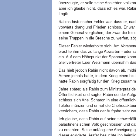
überzeugte, er solle seine Ansichten vollk
aber ich glaube nicht, dass ich es war. Rab
Logik.
Rabins historischer Fehler war, dass er, nac
vorwärts drang und Frieden schloss. Er war 
einem General verglichen, der zwar die feind
seine Truppen in die Bresche zu werfen, zö
Dieser Fehler wiederholte sich. Am Voraben
brachte ihm das zu lange Abwarten - oder
ein. Auf dem Höhepunkt der Spannung konnt
Stellvertreter Eser Weizmann übernahm d
Das hielt jedoch Rabin nicht davon ab, mith
Armee jemals hatte, in dem Krieg einen his
hatte Rabin sorgfältig für den Krieg zusamm
Jahre später, als Rabin zum Ministerpräsid
Öffentlichkeit und sagte, Rabin sei der Au
schloss sich Ariel Scharon in eine öffentlich
Telefonmünzen und er rief die Chefredakteu
versichern, dass Rabin der Aufgabe sehr w
Ich glaube, dass Rabin auf seine schwerfäll
palästinensischen Volk geschlossen und daz
zu errichten. Seine anfängliche Abneigung 
dieser erwiderte. Arafat besuchte ihn heimli