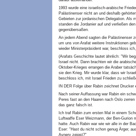
1993 wurde eine israelisch-arabische Friede
Palästinenser nicht an und deshalb gehörten
Gebieten zur jordanischen Delegation. Als
standen die Jordanier auf und verließen de
gegenübersaßen.
An jedem Abend sagten die Palästinenser zu 
um uns von Arafat weitere Instruktionen geb
wieder Ministerpräsident war, beschloss ich,
(Arafats Geschichte lautet ähnlich: "Wir b
Israel nicht. Dann brachten wir die arabis
Oktober-Krieges errangen die Araber tatsäc
sie den Krieg. Mir wurde klar, dass wir Isra
beschloss ich, mit Israel Frieden zu schließ
IN DER Folge über Rabin zeichnet Drucker ein
Nach seiner Auffassung war Rabin ein sch
Peres fast an den Haaren nach Oslo zerre
das ganz falsch ist.
Ich traf Rabin zum ersten Mal in einem Sc
Luftwaffe Eser Weizmann, der Ben-Gurion m
hatte. Auch Rabin war wie wir alle in der Ba
Eser: "Hast du nicht schon genug Ärger, auc
Avnery zeigst?"