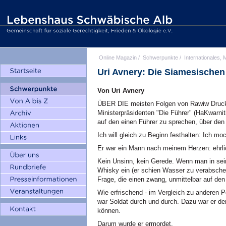
Online Magazin
/
Schwerpunkte
/
Internationales, M
Uri Avnery: Die Siamesischen
Von Uri Avnery
ÜBER DIE meisten Folgen von Rawiw Drucker
Ministerpräsidenten "Die Führer" (HaKwarni
auf den einen Führer zu sprechen, über den
Ich will gleich zu Beginn festhalten: Ich moc
Er war ein Mann nach meinem Herzen: ehrlic
Kein Unsinn, kein Gerede. Wenn man in se
Whisky ein (er schien Wasser zu verabscheu
Frage, die einen zwang, unmittelbar auf d
Wie erfrischend - im Vergleich zu anderen Pol
war Soldat durch und durch. Dazu war er de
können.
Darum wurde er ermordet.