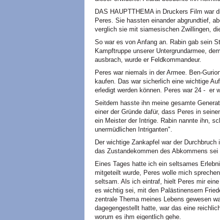
DAS HAUPTTHEMA in Druckers Film war die 
Peres. Sie hassten einander abgrundtief, ab
verglich sie mit siamesischen Zwillingen, d
So war es von Anfang an. Rabin gab sein St
Kampftruppe unserer Untergrundarmee, dem
ausbrach, wurde er Feldkommandeur.
Peres war niemals in der Armee. Ben-Gurion
kaufen. Das war sicherlich eine wichtige Au
erledigt werden können. Peres war 24 - er w
Seitdem hasste ihn meine gesamte Generati
einer der Gründe dafür, dass Peres in sein
ein Meister der Intrige. Rabin nannte ihn, 
unermüdlichen Intriganten".
Der wichtige Zankapfel war der Durchbruch 
das Zustandekommen des Abkommens sei s
Eines Tages hatte ich ein seltsames Erlebni
mitgeteilt wurde, Peres wolle mich spreche
seltsam. Als ich eintraf, hielt Peres mir ei
es wichtig sei, mit den Palästinensern Frie
zentrale Thema meines Lebens gewesen war
dagegengestellt hatte, war das eine reichlic
worum es ihm eigentlich gehe.