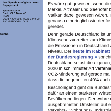
Ihre Spende ermöglicht unser
Es wäre gut gewesen, wenn die s
Engagement
Merkel, Altmaier und Seehofer 
Spendenkonto:
Bank: GLS Bank eG
Vatikan dabei gewesen wären. I
IBAN:
DE36 4306 0967 8023 3348 00
genauso eindringlich wie der fo
BIC: GENODEM1GLS
geredet.
Denn gerade Deutschland ist un
Suche
Klimaschutzvorreiter zum Klima
die Emissionen in Deutschland
Niveau. Der
heute im Kabinett
der Bundesregierung
sprich
Deutschland selbst die eigenen,
2020 in schlimmster Art verfehle
CO2-Minderung auf gerade mal 
dass die angepeilten 40% auch 
Beschönigend geht die Bundesr
dafür an einem stärkeren Wirt
Bevölkerung liegen. Der wahre 
ausgebremsten Umstellen auf ei
Verkehrs-, Wohnungs-, Industrie