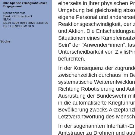
einerseits in ihrer physischen Pr
Ihre Spende ermöglicht unser
Engagement
Umgebung bei gleichzeitig absol
Spendenkonto:
eigene Personal und anderersei
Bank: GLS Bank eG
IBAN:
Reaktionsgeschwindigkeit, der 
DE36 4306 0967 8023 3348 00
BIC: GENODEM1GLS
und Aktion. Die Entscheidungsa
Situationen eines Kampfeinsatz
Suche
Sein" der "Anwender*innen", las
Unterscheidbarkeit von Zivilist
befürchten.
In der Konsequenz der zugrunde
zwischenzeitlich durchaus im Be
systematische Weiterentwicklu
Richtung Robotisierung und Aut
Ausrüstung der Bundeswehr mit 
in die automatisierte Kriegführ
Bevölkerung zwecks Akzeptanzb
Letztverantwortung des Mensc
In der sogenannten Interfaith-Er
Amtsträger zu Drohnen und aut