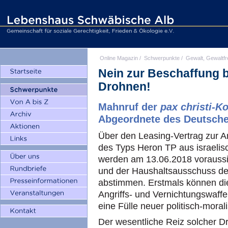
Online Magazin
/
Schwerpunkte
/
Gewalt, Gewaltfr
Nein zur Beschaffung 
Drohnen!
Mahnruf der
pax christi-K
Abgeordnete des Deutsch
Über den Leasing-Vertrag zur 
des Typs Heron TP aus israelis
werden am 13.06.2018 voraussi
und der Haushaltsausschuss d
abstimmen. Erstmals können di
Angriffs- und Vernichtungswaffe
eine Fülle neuer politisch-moral
Der wesentliche Reiz solcher Dro