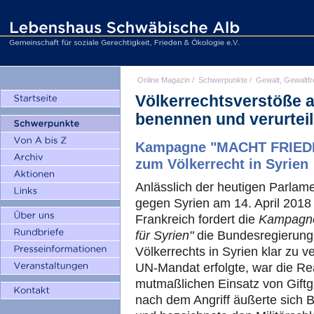
Online Magazin
/
Schwerpunkte
/
Gewalt, Gewaltfr
Völkerrechtsverstöße al
benennen und verurtei
Kampagne "MACHT FRIEDEN.
zum Völkerrecht in Syrien
Anlässlich der heutigen Parlame
gegen Syrien am 14. April 2018
Frankreich fordert die
Kampagne
für Syrien"
die Bundesregierung 
Völkerrechts in Syrien klar zu ve
UN-Mandat erfolgte, war die Re
mutmaßlichen Einsatz von Giftga
nach dem Angriff äußerte sich