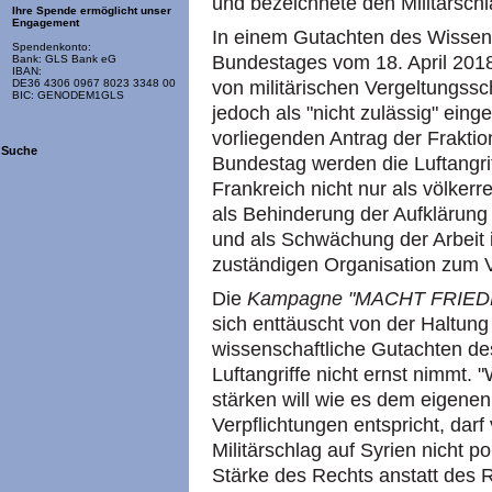
und bezeichnete den Militärschl
Ihre Spende ermöglicht unser
Engagement
In einem Gutachten des Wissens
Spendenkonto:
Bundestages vom 18. April 2
Bank: GLS Bank eG
IBAN:
von militärischen Vergeltungssch
DE36 4306 0967 8023 3348 00
BIC: GENODEM1GLS
jedoch als "nicht zulässig" eing
vorliegenden Antrag der Frak
Suche
Bundestag werden die Luftangri
Frankreich nicht nur als völker
als Behinderung der Aufklärung
und als Schwächung der Arbeit in
zuständigen Organisation zum 
Die
Kampagne "MACHT FRIEDEN.
sich enttäuscht von der Haltung
wissenschaftliche Gutachten de
Luftangriffe nicht ernst nimmt. 
stärken will wie es dem eigene
Verpflichtungen entspricht, darf
Militärschlag auf Syrien nicht p
Stärke des Rechts anstatt des R