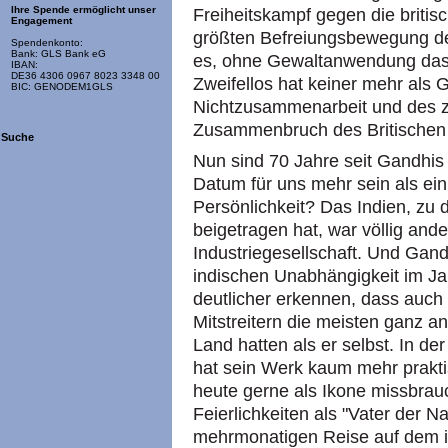
Ihre Spende ermöglicht unser
Freiheitskampf gegen die britisc
Engagement
größten Befreiungsbewegung d
Spendenkonto:
Bank: GLS Bank eG
es, ohne Gewaltanwendung das 
IBAN:
DE36 4306 0967 8023 3348 00
Zweifellos hat keiner mehr als
BIC: GENODEM1GLS
Nichtzusammenarbeit und des z
Zusammenbruch des Britischen 
Suche
Nun sind 70 Jahre seit Gandhis 
Datum für uns mehr sein als ei
Persönlichkeit? Das Indien, zu
beigetragen hat, war völlig and
Industriegesellschaft. Und Gand
indischen Unabhängigkeit im Ja
deutlicher erkennen, dass auch 
Mitstreitern die meisten ganz a
Land hatten als er selbst. In de
hat sein Werk kaum mehr prakt
heute gerne als Ikone missbraucht
Feierlichkeiten als "Vater der N
mehrmonatigen Reise auf dem in