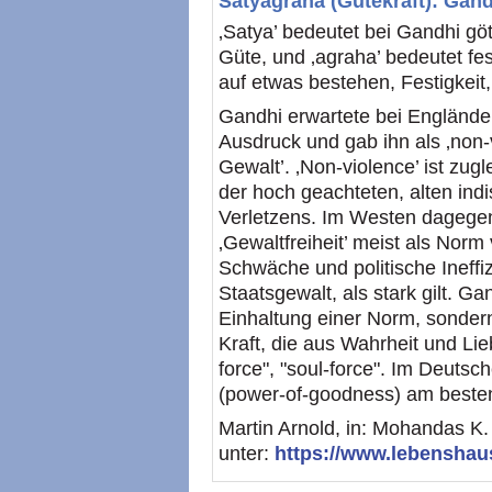
Satyagraha (Gütekraft): Gand
‚Satya’ bedeutet bei Gandhi göt
Güte, und ‚agraha’ bedeutet fes
auf etwas bestehen, Festigkeit,
Gandhi erwartete bei Engländer
Ausdruck und gab ihn als ‚non-v
Gewalt’. ‚Non-violence’ ist zug
der hoch geachteten, alten ind
Verletzens. Im Westen dagegen 
‚Gewaltfreiheit’ meist als Nor
Schwäche und politische Ineffiz
Staatsgewalt, als stark gilt. G
Einhaltung einer Norm, sondern
Kraft, die aus Wahrheit und Lieb
force", "soul-force". Im Deutsc
(power-of-goodness) am beste
Martin Arnold, in: Mohandas K
unter:
https://www.lebenshau