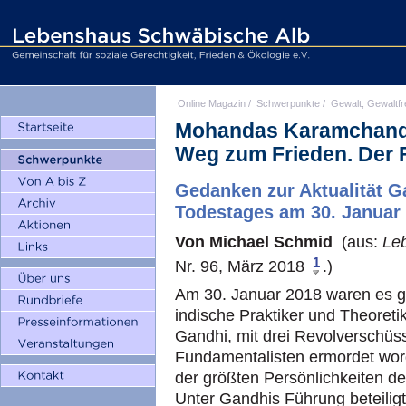
Online Magazin
/
Schwerpunkte
/
Gewalt, Gewaltfr
Mohandas Karamchand 
Weg zum Frieden. Der F
Gedanken zur Aktualität G
Todestages am 30. Januar
Von Michael Schmid
(aus:
Le
1
Nr. 96, März 2018
.)
Am 30. Januar 2018 waren es ge
indische Praktiker und Theoreti
Gandhi, mit drei Revolverschüs
Fundamentalisten ermordet wor
der größten Persönlichkeiten de
Unter Gandhis Führung beteilig