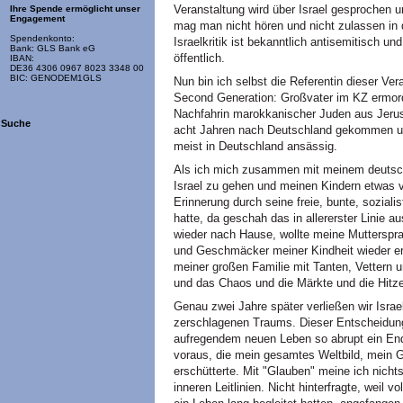
Veranstaltung wird über Israel gesprochen u
Ihre Spende ermöglicht unser
Engagement
mag man nicht hören und nicht zulassen in
Spendenkonto:
Israelkritik ist bekanntlich antisemitisch u
Bank: GLS Bank eG
öffentlich.
IBAN:
DE36 4306 0967 8023 3348 00
BIC: GENODEM1GLS
Nun bin ich selbst die Referentin dieser Ver
Second Generation: Großvater im KZ ermord
Nachfahrin marokkanischer Juden aus Jerus
Suche
acht Jahren nach Deutschland gekommen und 
meist in Deutschland ansässig.
Als ich mich zusammen mit meinem deutsch
Israel zu gehen und meinen Kindern etwas 
Erinnerung durch seine freie, bunte, sozialist
hatte, da geschah das in allererster Linie 
wieder nach Hause, wollte meine Mutterspra
und Geschmäcker meiner Kindheit wieder erle
meiner großen Familie mit Tanten, Vettern u
und das Chaos und die Märkte und die Hitze
Genau zwei Jahre später verließen wir Israe
zerschlagenen Traums. Dieser Entscheidun
aufregendem neuen Leben so abrupt ein Ende
voraus, die mein gesamtes Weltbild, mein 
erschütterte. Mit "Glauben" meine ich nicht
inneren Leitlinien. Nicht hinterfragte, wei