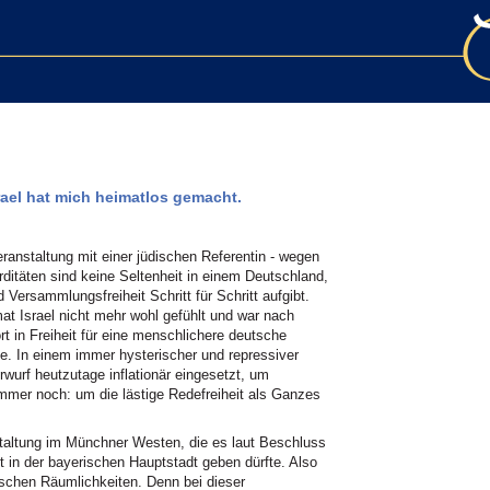
rael hat mich heimatlos gemacht.
eranstaltung mit einer jüdischen Referentin - wegen
ditäten sind keine Seltenheit in einem Deutschland,
Versammlungsfreiheit Schritt für Schritt aufgibt.
mat Israel nicht mehr wohl gefühlt und war nach
t in Freiheit für eine menschlichere deutsche
ge. In einem immer hysterischer und repressiver
wurf heutzutage inflationär eingesetzt, um
mer noch: um die lästige Redefreiheit als Ganzes
altung im Münchner Westen, die es laut Beschluss
t in der bayerischen Hauptstadt geben dürfte. Also
tischen Räumlichkeiten. Denn bei dieser