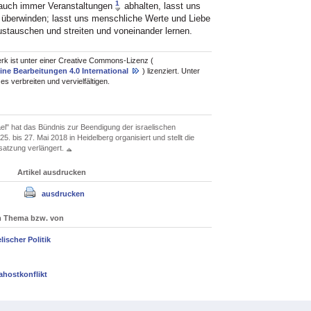
1
 auch immer Veranstaltungen
abhalten, lasst uns
en überwinden; lasst uns menschliche Werte und Liebe
ustauschen und streiten und voneinander lernen.
rk ist unter einer Creative Commons-Lizenz (
ne Bearbeitungen 4.0 International
) lizenziert. Unter
s verbreiten und vervielfältigen.
el" hat das Bündnis zur Beendigung der israelischen
5. bis 27. Mai 2018 in Heidelberg organisiert und stellt die
satzung verlängert.
Artikel ausdrucken
ausdrucken
um Thema bzw. von
ischer Politik
ahostkonflikt