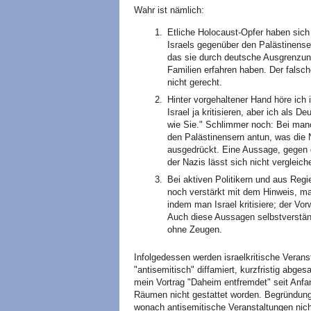
Wahr ist nämlich:
Etliche Holocaust-Opfer haben sich
Israels gegenüber den Palästinenser
das sie durch deutsche Ausgrenzung
Familien erfahren haben. Der falsch
nicht gerecht.
Hinter vorgehaltener Hand höre ich
Israel ja kritisieren, aber ich als 
wie Sie." Schlimmer noch: Bei man
den Palästinensern antun, was die 
ausgedrückt. Eine Aussage, gegen d
der Nazis lässt sich nicht vergleich
Bei aktiven Politikern und aus Regi
noch verstärkt mit dem Hinweis, man
indem man Israel kritisiere; der Vo
Auch diese Aussagen selbstverstän
ohne Zeugen.
Infolgedessen werden israelkritische Verans
"antisemitisch" diffamiert, kurzfristig abge
mein Vortrag "Daheim entfremdet" seit Anfan
Räumen nicht gestattet worden. Begründun
wonach antisemitische Veranstaltungen nicht