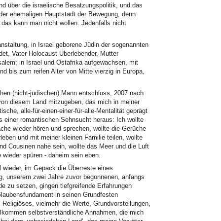
nd über die israelische Besatzungspolitik, und das
 der ehemaligen Hauptstadt der Bewegung, denn
nd das kann man nicht wollen. Jedenfalls nicht
anstaltung, in Israel geborene Jüdin der sogenannten
et, Vater Holocaust-Überlebender, Mutter
alem; in Israel und Ostafrika aufgewachsen, mit
bis zum reifen Alter von Mitte vierzig in Europa,
en (nicht-jüdischen) Mann entschloss, 2007 nach
von diesem Land mitzugeben, das mich in meiner
ische, alle-für-einen-einer-für-alle-Mentalität geprägt
aus einer romantischen Sehnsucht heraus: Ich wollte
che wieder hören und sprechen, wollte die Gerüche
ben und mit meiner kleinen Familie teilen, wollte
nd Cousinen nahe sein, wollte das Meer und die Luft
 wieder spüren - daheim sein eben.
l wieder, im Gepäck die Überreste eines
g, unserem zwei Jahre zuvor begonnenen, anfangs
 zu setzen, gingen tiefgreifende Erfahrungen
Glaubensfundament in seinen Grundfesten
s Religiöses, vielmehr die Werte, Grundvorstellungen,
l vollkommen selbstverständliche Annahmen, die mich