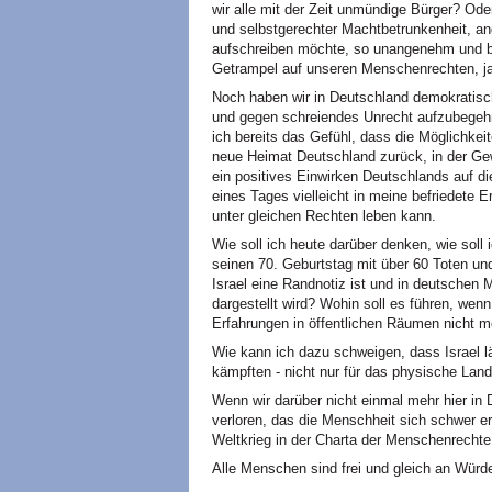
wir alle mit der Zeit unmündige Bürger? Oder
und selbstgerechter Machtbetrunkenheit, an
aufschreiben möchte, so unangenehm und bed
Getrampel auf unseren Menschenrechten, j
Noch haben wir in Deutschland demokratis
und gegen schreiendes Unrecht aufzubegehren
ich bereits das Gefühl, dass die Möglichkeit
neue Heimat Deutschland zurück, in der Gewi
ein positives Einwirken Deutschlands auf di
eines Tages vielleicht in meine befriedete 
unter gleichen Rechten leben kann.
Wie soll ich heute darüber denken, wie soll 
seinen 70. Geburtstag mit über 60 Toten un
Israel eine Randnotiz ist und in deutschen 
dargestellt wird? Wohin soll es führen, wen
Erfahrungen in öffentlichen Räumen nicht me
Wie kann ich dazu schweigen, dass Israel lä
kämpften - nicht nur für das physische Land
Wenn wir darüber nicht einmal mehr hier in 
verloren, das die Menschheit sich schwer e
Weltkrieg in der Charta der Menschenrechte 
Alle Menschen sind frei und gleich an Wür