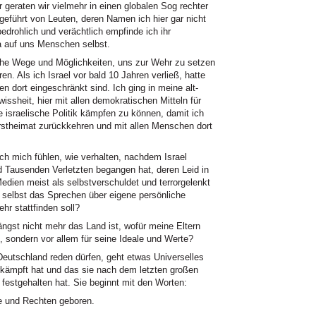
 geraten wir vielmehr in einen globalen Sog rechter
geführt von Leuten, deren Namen ich hier gar nicht
rohlich und verächtlich empfinde ich ihr
a auf uns Menschen selbst.
che Wege und Möglichkeiten, uns zur Wehr zu setzen
. Als ich Israel vor bald 10 Jahren verließ, hatte
en dort eingeschränkt sind. Ich ging in meine alt-
ssheit, hier mit allen demokratischen Mitteln für
e israelische Politik kämpfen zu können, damit ich
Erstheimat zurückkehren und mit allen Menschen dort
ich mich fühlen, wie verhalten, nachdem Israel
d Tausenden Verletzten begangen hat, deren Leid in
Medien meist als selbstverschuldet und terrorgelenkt
n selbst das Sprechen über eigene persönliche
hr stattfinden soll?
ngst nicht mehr das Land ist, wofür meine Eltern
, sondern vor allem für seine Ideale und Werte?
Deutschland reden dürfen, geht etwas Universelles
rkämpft hat und das sie nach dem letzten großen
festgehalten hat. Sie beginnt mit den Worten:
de und Rechten geboren.