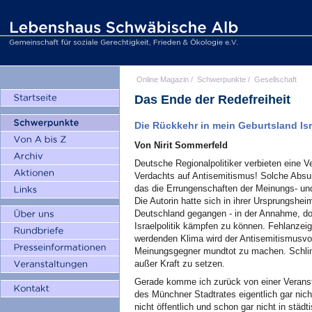
Online Magazin
/
Schwerpunkte
/
Gesellschaft
Das Ende der Redefreiheit
Die Rückkehr in mein Geburtsland Is
Von Nirit Sommerfeld
Deutsche Regionalpolitiker verbieten eine V
Verdachts auf Antisemitismus! Solche Absur
das die Errungenschaften der Meinungs- und 
Die Autorin hatte sich in ihrer Ursprungshei
Deutschland gegangen - in der Annahme, dor
Israelpolitik kämpfen zu können. Fehlanzei
werdenden Klima wird der Antisemitismusvor
Meinungsgegner mundtot zu machen. Schlim
außer Kraft zu setzen.
Gerade komme ich zurück von einer Veranst
des Münchner Stadtrates eigentlich gar nich
nicht öffentlich und schon gar nicht in städ