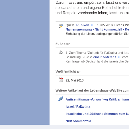
Darum lasst uns empört sein, lasst uns wo
solidarisch sein und eigene Befindlichkeit
und Respekt voreinander leben; lasst uns a
Quelle:
Rubikon
- 19.05.2018. Dieses We
Namensnennung - Nicht kommerziell - Kei
Einhaltung der Lizenzbedingungen dürfen Sie e
Fußnoten
1.
Zum Thema "Zukunft für Palästina und Isra
Besatzung BIB e.V.
eine Konferenz
vom 2
Kernfrage, ob Deutschland die israelische Be
Veröffentlicht am
22. Mai 2018
Weitere Artikel auf der Lebenshaus-WebSite z
Antisemitismus-Vorwurf wg Kritik an israel
Israel / Palästina
Israelische und Jüdische Stimmen zum N
Nirit Sommerfeld