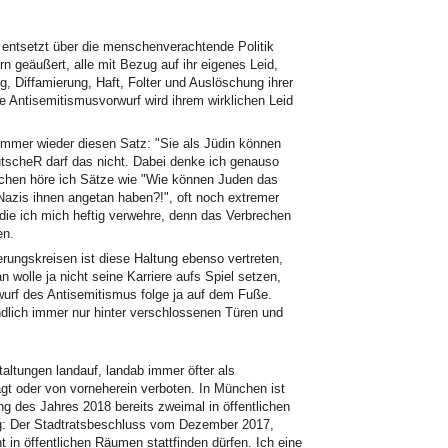
 entsetzt über die menschenverachtende Politik
n geäußert, alle mit Bezug auf ihr eigenes Leid,
, Diffamierung, Haft, Folter und Auslöschung ihrer
e Antisemitismusvorwurf wird ihrem wirklichen Leid
 immer wieder diesen Satz: "Sie als Jüdin können
DeutscheR darf das nicht. Dabei denke ich genauso
chen höre ich Sätze wie "Wie können Juden das
Nazis ihnen angetan haben?!", oft noch extremer
ie ich mich heftig verwehre, denn das Verbrechen
en.
erungskreisen ist diese Haltung ebenso vertreten,
 wolle ja nicht seine Karriere aufs Spiel setzen,
rwurf des Antisemitismus folge ja auf dem Fuße.
dlich immer nur hinter verschlossenen Türen und
taltungen landauf, landab immer öfter als
sagt oder von vorneherein verboten. In München ist
g des Jahres 2018 bereits zweimal in öffentlichen
g: Der Stadtratsbeschluss vom Dezember 2017,
 in öffentlichen Räumen stattfinden dürfen. Ich eine