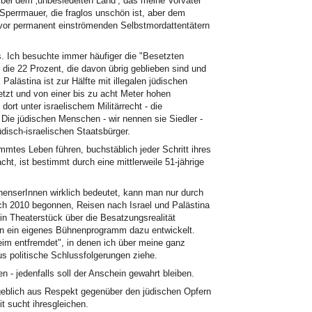
 bei dem ‚unbesiedelten Land’, das meine Vorväter
 Sperrmauer, die fraglos unschön ist, aber dem
vor permanent einströmenden Selbstmordattentätern
es. Ich besuchte immer häufiger die "Besetzten
 die 22 Prozent, die davon übrig geblieben sind und
Palästina ist zur Hälfte mit illegalen jüdischen
tzt und von einer bis zu acht Meter hohen
rt unter israelischem Militärrecht - die
ie jüdischen Menschen - wir nennen sie Siedler -
disch-israelischen Staatsbürger.
mmtes Leben führen, buchstäblich jeder Schritt ihres
ht, ist bestimmt durch eine mittlerweile 51-jährige
nenserInnen wirklich bedeutet, kann man nur durch
ch 2010 begonnen, Reisen nach Israel und Palästina
in Theaterstück über die Besatzungsrealität
rin ein eigenes Bühnenprogramm dazu entwickelt.
eim entfremdet", in denen ich über meine ganz
s politische Schlussfolgerungen ziehe.
n - jedenfalls soll der Anschein gewahrt bleiben.
angeblich aus Respekt gegenüber den jüdischen Opfern
t sucht ihresgleichen.