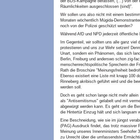
der BDS-Kampagne befassen, (…) von der 
Räumlichkeiten ausgeschlossen (sind)".
Wir sollen uns also nicht mit einem besti
Monaten wöchentlich Mügida-Demonstranten
noch von der Polizei geschützt werden?
Während AfD und NPD jederzeit öffentliche
Im Gegenteil, wir sollten uns alle ganz viel
protestieren und uns zur Wehr setzen! Denn
Unart, sondern ein Phänomen, das sich land
Berlin, Freiburg und anderswo schon zig-fach
menschenrechtspolitische Sprecherin der F
Rath die Broschüre "Meinungsfreiheit bedro
Ebenso existiert eine Liste mit knapp 100 
Rinneberg akribisch geführt wird und die be
werden soll.
Doch es geht schon lange nicht mehr allein 
als "Antisemitismus" gelabelt und mit verm
abgewürgt werden kann. Es geht um die Bes
die Hintertür Einzug hält und sich langsam 
Eine Beschneidung, wie sie im jüngst vera
(PAG) Ausdruck findet, das trotz massiver
Meinung unseres Innenministers Seehofer 30
zu Unrecht über die umfassendste Ermächtig