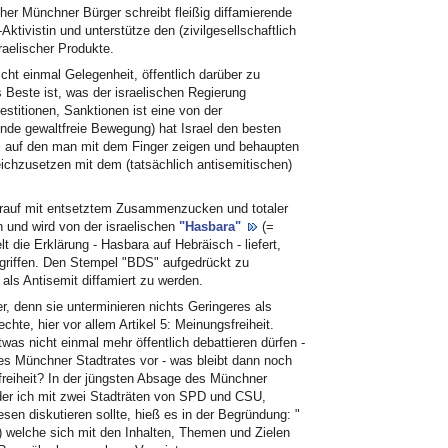
her Münchner Bürger schreibt fleißig diffamierende
Aktivistin und unterstütze den (zivilgesellschaftlich
raelischer Produkte.
ht einmal Gelegenheit, öffentlich darüber zu
Beste ist, was der israelischen Regierung
stitionen, Sanktionen ist eine von der
ende gewaltfreie Bewegung) hat Israel den besten
 auf den man mit dem Finger zeigen und behaupten
eichzusetzen mit dem (tatsächlich antisemitischen)
arauf mit entsetztem Zusammenzucken und totaler
 und wird von der israelischen
"Hasbara"
(=
lt die Erklärung - Hasbara auf Hebräisch - liefert,
egriffen. Den Stempel "BDS" aufgedrückt zu
als Antisemit diffamiert zu werden.
er, denn sie unterminieren nichts Geringeres als
hte, hier vor allem Artikel 5: Meinungsfreiheit.
was nicht einmal mehr öffentlich debattieren dürfen -
s Münchner Stadtrates vor - was bleibt dann noch
reiheit? In der jüngsten Absage des Münchner
der ich mit zwei Stadträten von SPD und CSU,
en diskutieren sollte, hieß es in der Begründung: "
 welche sich mit den Inhalten, Themen und Zielen