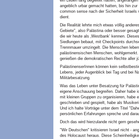
ein Leben lang begleitet hatten, angefangen
angeblich urbar gemacht hatten, bis hin zur
common sense nach der Sicherheit Israels 
dient.
Die Realität lehrte mich etwas völlig ander
Gebiete", also Palästina oder besser gesagt
die wir heute als ‚Westbank’ kennen. Dieses 
Siedlungen bebaut, mit Checkpoints durchse
Trennmauer umzingelt. Die Menschen leben do
palästinensischen Menschen, wohlgemerkt. D
genießen die demokratischen Rechte aller jü
PalästinenserInnen können kein selbstbesti
Lebens, jeder Augenblick bei Tag und bei Nac
Militärbesatzung.
Was das Leben unter Besatzung für Palästi
eigene Anschauung begreifen. Daher habe i
mit kleinen Gruppen zu organisieren, habe e
geschrieben und gespielt, habe als Musike
Und ich halte Vorträge unter dem Titel "Dah
persönlichen Erfahrungen spreche und darau
Doch das wird hierzulande nicht gern gesehe
"Wir Deutschen" kritisieren Israel nicht - 
des Holocaust heraus. Diese Scheinheiligkei