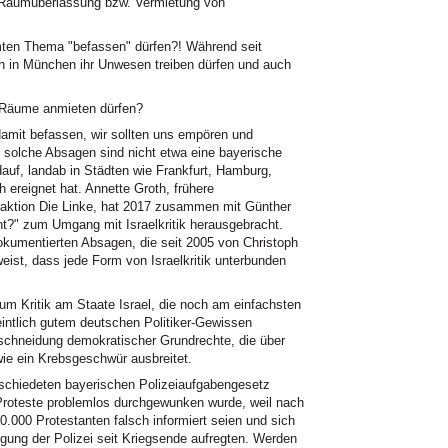
Raumüberlassung bzw. Vermietung von
mmten Thema "befassen" dürfen?! Während seit
 in München ihr Unwesen treiben dürfen und auch
 Räume anmieten dürfen?
 damit befassen, wir sollten uns empören und
 solche Absagen sind nicht etwa eine bayerische
auf, landab in Städten wie Frankfurt, Hamburg,
 ereignet hat. Annette Groth, frühere
raktion Die Linke, hat 2017 zusammen mit Günther
ht?" zum Umgang mit Israelkritik herausgebracht.
dokumentierten Absagen, die seit 2005 von Christoph
weist, dass jede Form von Israelkritik unterbunden
um Kritik am Staate Israel, die noch am einfachsten
eintlich gutem deutschen Politiker-Gewissen
chneidung demokratischer Grundrechte, die über
wie ein Krebsgeschwür ausbreitet.
bschiedeten bayerischen Polizeiaufgabengesetz
 Proteste problemlos durchgewunken wurde, weil nach
.000 Protestanten falsch informiert seien und sich
ung der Polizei seit Kriegsende aufregten. Werden