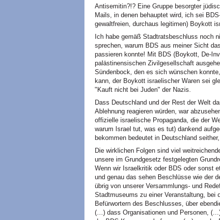
Antisemitin?!? Eine Gruppe besorgter jüdisc
Mails, in denen behauptet wird, ich sei BDS-
gewaltfreien, durchaus legitimen) Boykott is
Ich habe gemäß Stadtratsbeschluss noch nic
sprechen, warum BDS aus meiner Sicht das 
passieren konnte! Mit BDS (Boykott, De-Inve
palästinensischen Zivilgesellschaft ausgeh
Sündenbock, den es sich wünschen konnte,
kann, der Boykott israelischer Waren sei gl
"Kauft nicht bei Juden" der Nazis.
Dass Deutschland und der Rest der Welt d
Ablehnung reagieren würden, war abzusehen
offizielle israelische Propaganda, die der We
warum Israel tut, was es tut) dankend aufg
bekommen bedeutet in Deutschland seither, 
Die wirklichen Folgen sind viel weitreichend
unsere im Grundgesetz festgelegten Grundrec
Wenn wir Israelkritik oder BDS oder sonst et
und genau das sehen Beschlüsse wie der de
übrig von unserer Versammlungs- und Redef
Stadtmuseums zu einer Veranstaltung, bei 
Befürwortern des Beschlusses, über ebendies
(…) dass Organisationen und Personen, (…)