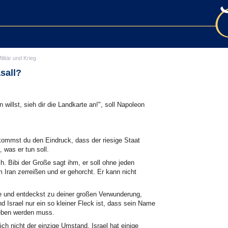
ilitär und Krieg
sall?
willst, sieh dir die Landkarte an!", soll Napoleon
ekommst du den Eindruck, dass der riesige Staat
 was er tun soll.
h. Bibi der Große sagt ihm, er soll ohne jeden
 Iran zerreißen und er gehorcht. Er kann nicht
rte und entdeckst zu deiner großen Verwunderung,
d Israel nur ein so kleiner Fleck ist, dass sein Name
ieben werden muss.
ich nicht der einzige Umstand. Israel hat einige