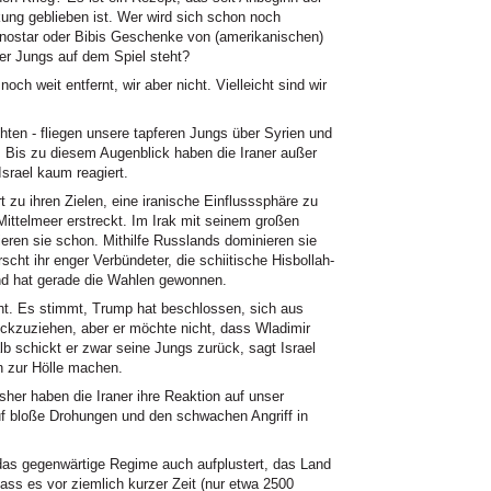
kung geblieben ist. Wer wird sich schon noch
rnostar oder Bibis Geschenke von (amerikanischen)
er Jungs auf dem Spiel steht?
ch weit entfernt, wir aber nicht. Vielleicht sind wir
hten - fliegen unsere tapferen Jungs über Syrien und
 Bis zu diesem Augenblick haben die Iraner außer
Israel kaum reagiert.
 zu ihren Zielen, eine iranische Einflusssphäre zu
Mittelmeer erstreckt. Im Irak mit seinem großen
ieren sie schon. Mithilfe Russlands dominieren sie
scht ihr enger Verbündeter, die schiitische Hisbollah-
nd hat gerade die Wahlen gewonnen.
ht. Es stimmt, Trump hat beschlossen, sich aus
ckzuziehen, aber er möchte nicht, dass Wladimir
lb schickt er zwar seine Jungs zurück, sagt Israel
en zur Hölle machen.
isher haben die Iraner ihre Reaktion auf unser
f bloße Drohungen und den schwachen Angriff in
 das gegenwärtige Regime auch aufplustert, das Land
dass es vor ziemlich kurzer Zeit (nur etwa 2500