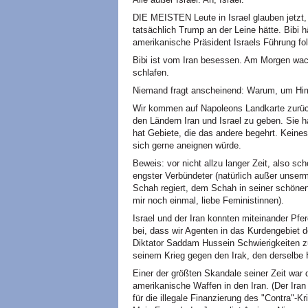
DIE MEISTEN Leute in Israel glauben jetzt,
tatsächlich Trump an der Leine hätte. Bibi 
amerikanische Präsident Israels Führung f
Bibi ist vom Iran besessen. Am Morgen wac
schlafen.
Niemand fragt anscheinend: Warum, um Hi
Wir kommen auf Napoleons Landkarte zurück
den Ländern Iran und Israel zu geben. Sie
hat Gebiete, die das andere begehrt. Keine
sich gerne aneignen würde.
Beweis: vor nicht allzu langer Zeit, also sc
engster Verbündeter (natürlich außer unser
Schah regiert, dem Schah in seiner schönen
mir noch einmal, liebe Feministinnen).
Israel und der Iran konnten miteinander Pfe
bei, dass wir Agenten in das Kurdengebiet 
Diktator Saddam Hussein Schwierigkeiten zu
seinem Krieg gegen den Irak, den derselbe 
Einer der größten Skandale seiner Zeit war d
amerikanische Waffen in den Iran. (Der Iran
für die illegale Finanzierung des "Contra"-K