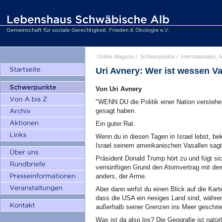
Online Magazin
/
Schwerpunkte
/
Internationales, M
Uri Avnery: Wer ist wessen Va
Von Uri Avnery
"WENN DU die Politik einer Nation verstehen 
gesagt haben.
Ein guter Rat.
Wenn du in diesen Tagen in Israel lebst, b
Israel seinem amerikanischen Vasallen sagt,
Präsident Donald Trump hört zu und fügt sic
vernünftigen Grund den Atomvertrag mit dem
anders, der Arme.
Aber dann wirfst du einen Blick auf die Ka
dass die USA ein riesiges Land sind, währen
außerhalb seiner Grenzen ins Meer geschr
Was ist da also los? Die Geografie ist natürl