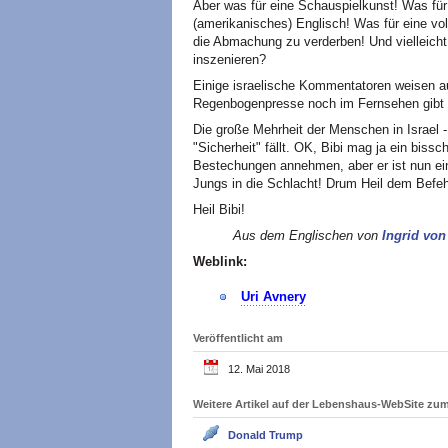
Aber was für eine Schauspielkunst! Was für
(amerikanisches) Englisch! Was für eine v
die Abmachung zu verderben! Und vielleicht h
inszenieren?
Einige israelische Kommentatoren weisen auf
Regenbogenpresse noch im Fernsehen gibt e
Die große Mehrheit der Menschen in Israel 
"Sicherheit" fällt. OK, Bibi mag ja ein bissc
Bestechungen annehmen, aber er ist nun ei
Jungs in die Schlacht! Drum Heil dem Befeh
Heil Bibi!
Aus dem Englischen von
Ingrid von
Weblink:
Uri Avnery
Veröffentlicht am
12. Mai 2018
Weitere Artikel auf der Lebenshaus-WebSite z
Donald Trump