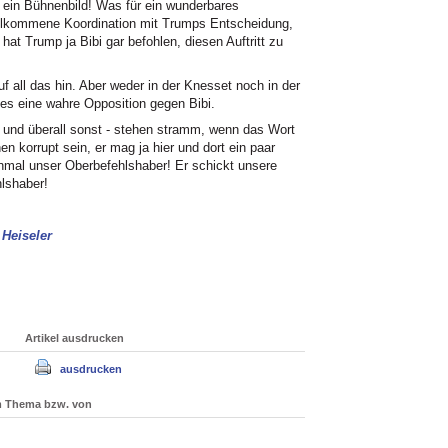
 ein Bühnenbild! Was für ein wunderbares
ollkommene Koordination mit Trumps Entscheidung,
at Trump ja Bibi gar befohlen, diesen Auftritt zu
 all das hin. Aber weder in der Knesset noch in der
s eine wahre Opposition gegen Bibi.
- und überall sonst - stehen stramm, wenn das Wort
hen korrupt sein, er mag ja hier und dort ein paar
nmal unser Oberbefehlshaber! Er schickt unsere
lshaber!
 Heiseler
Artikel ausdrucken
ausdrucken
um Thema bzw. von