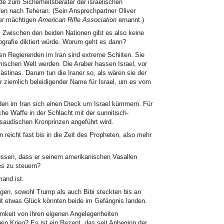
de zum Sicherheitsberater der israelischen
ffen nach Teheran. (Sein Ansprechpartner Oliver
er mächtigen
American Rifle Association
ernannt.)
 Zwischen den beiden Nationen gibt es also keine
grafie diktiert würde. Worum geht es dann?
gen Regierenden im Iran sind extreme Schiiten. Sie
mischen Welt werden. Die Araber hassen Israel, vor
stinas. Darum tun die Iraner so, als wären sie der
hr ziemlich beleidigender Name für Israel, um es vom
den im Iran sich einen Dreck um Israel kümmern. Für
iche Waffe in der Schlacht mit der sunnitisch-
saudischen Kronprinzen angeführt wird.
 reicht fast bis in die Zeit des Propheten, also mehr
essen, dass er seinem amerikanischen Vasallen
ges zu steuern?
mand ist.
gen, sowohl Trump als auch Bibi steckten bis an
Mit etwas Glück könnten beide im Gefängnis landen.
mkeit von ihren eigenen Angelegenheiten
en Krieg? Es ist ein Rezept, das seit Anbeginn der