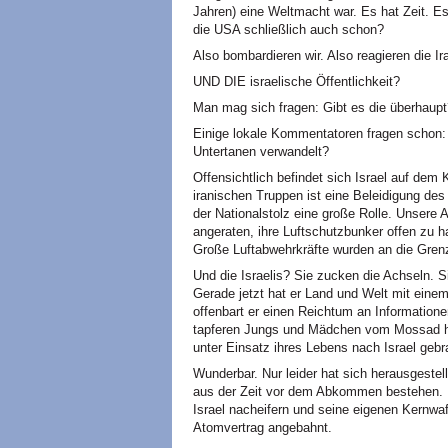
Jahren) eine Weltmacht war. Es hat Zeit. Es
die USA schließlich auch schon?
Also bombardieren wir. Also reagieren die Ir
UND DIE israelische Öffentlichkeit?
Man mag sich fragen: Gibt es die überhaupt
Einige lokale Kommentatoren fragen schon: 
Untertanen verwandelt?
Offensichtlich befindet sich Israel auf de
iranischen Truppen ist eine Beleidigung des 
der Nationalstolz eine große Rolle. Unser
angeraten, ihre Luftschutzbunker offen zu h
Große Luftabwehrkräfte wurden an die Grenz
Und die Israelis? Sie zucken die Achseln. Si
Gerade jetzt hat er Land und Welt mit einem
offenbart er einen Reichtum an Informationen
tapferen Jungs und Mädchen vom Mossad ha
unter Einsatz ihres Lebens nach Israel gebr
Wunderbar. Nur leider hat sich herausgeste
aus der Zeit vor dem Abkommen bestehen. Da
Israel nacheifern und seine eigenen Kernwa
Atomvertrag angebahnt.