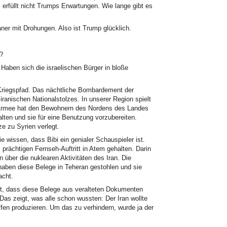
 erfüllt nicht Trumps Erwartungen. Wie lange gibt es
aner mit Drohungen. Also ist Trump glücklich.
?
Haben sich die israelischen Bürger in bloße
m Kriegspfad. Das nächtliche Bombardement der
iranischen Nationalstolzes. In unserer Region spielt
e Armee hat den Bewohnern des Nordens des Landes
alten und sie für eine Benutzung vorzubereiten.
e zu Syrien verlegt.
e wissen, dass Bibi ein genialer Schauspieler ist.
 prächtigen Fernseh-Auftritt in Atem gehalten. Darin
 über die nuklearen Aktivitäten des Iran. Die
ben diese Belege in Teheran gestohlen und sie
acht.
llt, dass diese Belege aus veralteten Dokumenten
s zeigt, was alle schon wussten: Der Iran wollte
ffen produzieren. Um das zu verhindern, wurde ja der