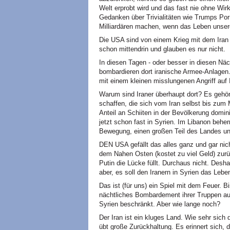
Welt erprobt wird und das fast nie ohne Wir
Gedanken über Trivialitäten wie Trumps Po
Milliardären machen, wenn das Leben unser
Die USA sind von einem Krieg mit dem Iran no
schon mittendrin und glauben es nur nicht.
In diesen Tagen - oder besser in diesen Näc
bombardieren dort iranische Armee-Anlagen.
mit einem kleinen misslungenen Angriff auf 
Warum sind Iraner überhaupt dort? Es gehört
schaffen, die sich vom Iran selbst bis zum 
Anteil an Schiiten in der Bevölkerung domin
jetzt schon fast in Syrien. Im Libanon beherr
Bewegung, einen großen Teil des Landes u
DEN USA gefällt das alles ganz und gar nic
dem Nahen Osten (kostet zu viel Geld) zurü
Putin die Lücke füllt. Durchaus nicht. Desha
aber, es soll den Iranern in Syrien das Leb
Das ist (für uns) ein Spiel mit dem Feuer. B
nächtliches Bombardement ihrer Truppen au
Syrien beschränkt. Aber wie lange noch?
Der Iran ist ein kluges Land. Wie sehr sich
übt große Zurückhaltung. Es erinnert sich, 