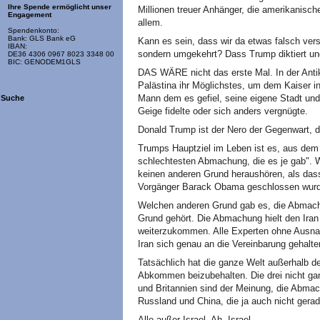
Ihre Spende ermöglicht unser
Millionen treuer Anhänger, die amerikanisch
Engagement
allem.
Spendenkonto:
Bank: GLS Bank eG
Kann es sein, dass wir da etwas falsch ver
IBAN:
sondern umgekehrt? Dass Trump diktiert und
DE36 4306 0967 8023 3348 00
BIC: GENODEM1GLS
DAS WÄRE nicht das erste Mal. In der Anti
Palästina ihr Möglichstes, um dem Kaiser i
Mann dem es gefiel, seine eigene Stadt und
Suche
Geige fidelte oder sich anders vergnügte.
Donald Trump ist der Nero der Gegenwart, 
Trumps Hauptziel im Leben ist es, aus dem 
schlechtesten Abmachung, die es je gab". 
keinen anderen Grund heraushören, als da
Vorgänger Barack Obama geschlossen wurd
Welchen anderen Grund gab es, die Abmac
Grund gehört. Die Abmachung hielt den Ira
weiterzukommen. Alle Experten ohne Ausnahm
Iran sich genau an die Vereinbarung gehalte
Tatsächlich hat die ganze Welt außerhalb de
Abkommen beizubehalten. Die drei nicht g
und Britannien sind der Meinung, die Abma
Russland und China, die ja auch nicht gerad
Alle außer Israel. Ah, Israel.