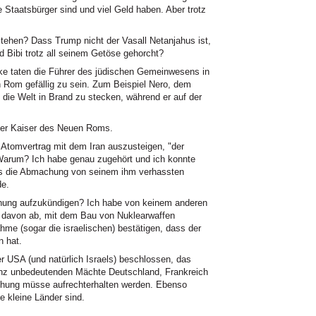
e Staatsbürger sind und viel Geld haben. Aber trotz
stehen? Dass Trump nicht der Vasall Netanjahus ist,
 Bibi trotz all seinem Getöse gehorcht?
ke taten die Führer des jüdischen Gemeinwesens in
n Rom gefällig zu sein. Zum Beispiel Nero, dem
 die Welt in Brand zu stecken, während er auf der
der Kaiser des Neuen Roms.
Atomvertrag mit dem Iran auszusteigen, "der
Warum? Ich habe genau zugehört und ich konnte
ss die Abmachung von seinem ihm verhassten
e.
hung aufzukündigen? Ich habe von keinem anderen
n davon ab, mit dem Bau von Nuklearwaffen
e (sogar die israelischen) bestätigen, dass der
n hat.
r USA (und natürlich Israels) beschlossen, das
anz unbedeutenden Mächte Deutschland, Frankreich
chung müsse aufrechterhalten werden. Ebenso
e kleine Länder sind.