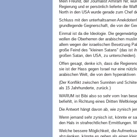
Mein Freund, der Journalist Amiram Nir, wur
Regierung und er persönlich lieferte die Wa
North in den USA wurde gerade zum Chef d
Schluss mit den unterhaltsamen Anekdoten!
grundlegende Gegnerschaft, die von der Geo
Einmal ist da die Ideologie. Die gegenwärti
wollen die Oberherren der arabischen musli
allem wegen der israelischen Besetzung Palä
große Feind des "kleinen Satans" (das ist i
großen Satan, den USA, zu unterscheiden).
Offen gesagt, denke ich, dass die Regieren
sie ist der Hass gegen Israel nur eine nützl
arabischen Welt, die von dem hyperaktiven 
(Der Konflikt zwischen Sunniten und Schiiten
als 15 Jahrhunderte, zurück.)
WARUM ist Bibi also so sehr vom Iran bes
befiehlt, in Richtung eines Dritten Weltkrie
Die Antwort hängt davon ab, wie zynisch je
Wenn jemand sehr zynisch ist, könnte er sa
den Hals in strafrechtlichen Ermittlungen. 
Welche bessere Möglichkeit, die Aufmerksa
abzulenken, könnte es geben als einen klein