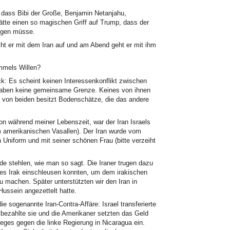
 dass Bibi der Große, Benjamin Netanjahu,
hätte einen so magischen Griff auf Trump, dass der
olgen müsse.
ht er mit dem Iran auf und am Abend geht er mit ihm
mmels Willen?
: Es scheint keinen Interessenkonflikt zwischen
 haben keine gemeinsame Grenze. Keines von ihnen
s von beiden besitzt Bodenschätze, die das andere
hon während meiner Lebenszeit, war der Iran Israels
m amerikanischen Vasallen). Der Iran wurde vom
 Uniform und mit seiner schönen Frau (bitte verzeiht
rde stehlen, wie man so sagt. Die Iraner trugen dazu
des Irak einschleusen konnten, um dem irakischen
 machen. Später unterstützten wir den Iran in
Hussein angezettelt hatte.
ie sogenannte Iran-Contra-Affäre: Israel transferierte
 bezahlte sie und die Amerikaner setzten das Geld
rieges gegen die linke Regierung in Nicaragua ein.