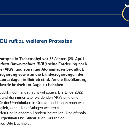
BU ruft zu weiteren Protesten
trophe in Tschernobyl vor 32 Jahren (26. April
ativen Umweltschutz (BBU)
seine Forderung nach
rke (AKW) und sonstiger Atomanlagen bekräftigt.
sregierung sowie an die Landesregierungen der
omanlagen in Betrieb sind. An die Bevölkerung
dustrie kritisch im Auge zu behalten.
publik noch längst nicht vollzogen. Bis Ende 2022
t und die immer älter werdenden AKW sind eine
ür die Uranfabriken in Gronau und Lingen nach wie
äglich, dass diese Anlagen weiterhin
gien und in anderen Ländern herstellen. Und oftmals
ürgerinnen und Bürger auch weitab von
lied Udo Buchholz.