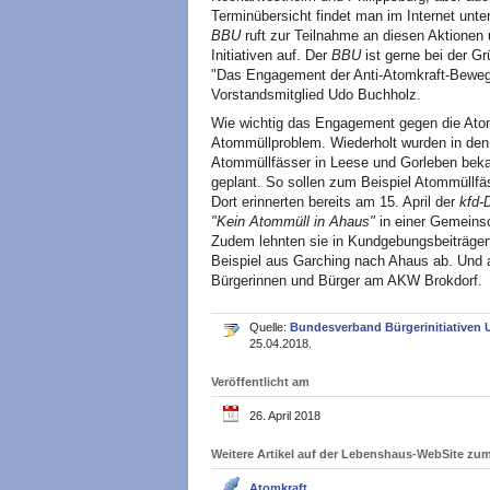
Terminübersicht findet man im Internet unte
BBU
ruft zur Teilnahme an diesen Aktionen u
Initiativen auf. Der
BBU
ist gerne bei der Grü
"Das Engagement der Anti-Atomkraft-Beweg
Vorstandsmitglied Udo Buchholz.
Wie wichtig das Engagement gegen die Atomi
Atommüllproblem. Wiederholt wurden in den 
Atommüllfässer in Leese und Gorleben beka
geplant. So sollen zum Beispiel Atommüllf
Dort erinnerten bereits am 15. April der
kfd-
"Kein Atommüll in Ahaus"
in einer Gemeinsc
Zudem lehnten sie in Kundgebungsbeiträgen
Beispiel aus Garching nach Ahaus ab. Und a
Bürgerinnen und Bürger am AKW Brokdorf.
Quelle:
Bundesverband Bürgerinitiativen 
25.04.2018.
Veröffentlicht am
26. April 2018
Weitere Artikel auf der Lebenshaus-WebSite z
Atomkraft