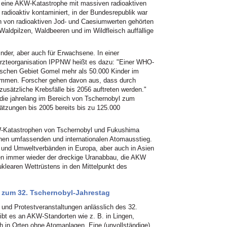
l eine AKW-Katastrophe mit massiven radioaktiven
radioaktiv kontaminiert, in der Bundesrepublik war
 von radioaktiven Jod- und Caesiumwerten gehörten
Waldpilzen, Waldbeeren und im Wildfleisch auffällige
inder, aber auch für Erwachsene. In einer
Ärzteorganisation IPPNW heißt es dazu: "Einer WHO-
sischen Gebiet Gomel mehr als 50.000 Kinder im
ommen. Forscher gehen davon aus, dass durch
usätzliche Krebsfälle bis 2056 auftreten werden."
 die jahrelang im Bereich von Tschernobyl zum
ätzungen bis 2005 bereits bis zu 125.000
W-Katastrophen von Tschernobyl und Fukushima
nen umfassenden und internationalen Atomausstieg.
en und Umweltverbänden in Europa, aber auch in Asien
en immer wieder der dreckige Uranabbau, die AKW
klearen Wettrüstens in den Mittelpunkt des
 zum 32. Tschernobyl-Jahrestag
und Protestveranstaltungen anlässlich des 32.
gibt es an AKW-Standorten wie z. B. in Lingen,
 in Orten ohne Atomanlagen. Eine (unvollständige)