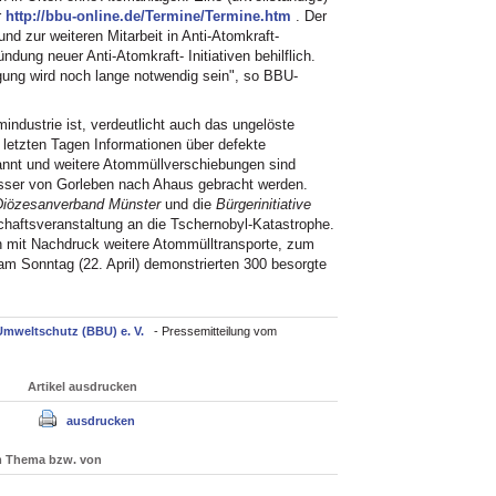
r
http://bbu-online.de/Termine/Termine.htm
. Der
nd zur weiteren Mitarbeit in Anti-Atomkraft-
ndung neuer Anti-Atomkraft- Initiativen behilflich.
ung wird noch lange notwendig sein", so BBU-
ndustrie ist, verdeutlicht auch das ungelöste
letzten Tagen Informationen über defekte
nnt und weitere Atommüllverschiebungen sind
ässer von Gorleben nach Ahaus gebracht werden.
Diözesanverband Münster
und die
Bürgerinitiative
haftsveranstaltung an die Tschernobyl-Katastrophe.
 mit Nachdruck weitere Atommülltransporte, zum
m Sonntag (22. April) demonstrierten 300 besorgte
Umweltschutz (BBU) e. V.
- Pressemitteilung vom
Artikel ausdrucken
ausdrucken
um Thema bzw. von