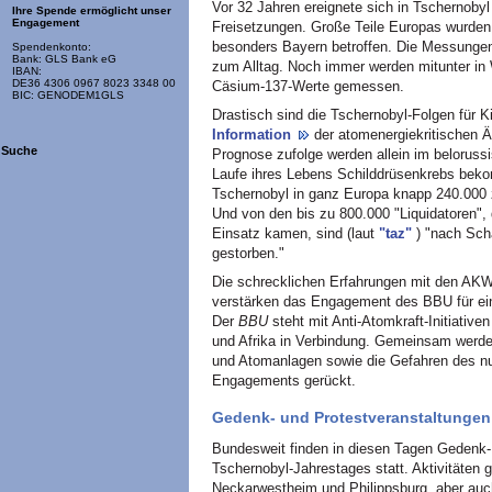
Vor 32 Jahren ereignete sich in Tschernoby
Ihre Spende ermöglicht unser
Engagement
Freisetzungen. Große Teile Europas wurden 
besonders Bayern betroffen. Die Messungen
Spendenkonto:
Bank: GLS Bank eG
zum Alltag. Noch immer werden mitunter in 
IBAN:
DE36 4306 0967 8023 3348 00
Cäsium-137-Werte gemessen.
BIC: GENODEM1GLS
Drastisch sind die Tschernobyl-Folgen für K
Information
der atomenergiekritischen 
Suche
Prognose zufolge werden allein im belorus
Laufe ihres Lebens Schilddrüsenkrebs bek
Tschernobyl in ganz Europa knapp 240.000 z
Und von den bis zu 800.000 "Liquidatoren",
Einsatz kamen, sind (laut
"taz"
) "nach Sch
gestorben."
Die schrecklichen Erfahrungen mit den AK
verstärken das Engagement des BBU für ei
Der
BBU
steht mit Anti-Atomkraft-Initiativ
und Afrika in Verbindung. Gemeinsam werd
und Atomanlagen sowie die Gefahren des nu
Engagements gerückt.
Gedenk- und Protestveranstaltungen
Bundesweit finden in diesen Tagen Gedenk- 
Tschernobyl-Jahrestages statt. Aktivitäten 
Neckarwestheim und Philippsburg, aber auch