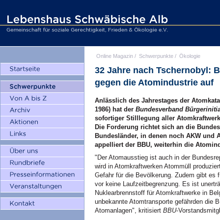
Online Magazin
/
Schwerpunkte
/
Ökologie
32 Jahre nach Tschernobyl: B
gegen die Atomindustrie auf
Anlässlich des Jahrestages der Atomkatas
1986) hat der
Bundesverband Bürgeriniti
sofortiger Stilllegung aller Atomkraftwe
Die Forderung richtet sich an die Bunde
Bundesländer, in denen noch AKW und At
appelliert der BBU, weiterhin die Atomin
"Der Atomausstieg ist auch in der Bundesre
wird in Atomkraftwerken Atommüll produzier
Gefahr für die Bevölkerung. Zudem gibt es f
vor keine Laufzeitbegrenzung. Es ist unertr
Nuklearbrennstoff für Atomkraftwerke in Bel
unbekannte Atomtransporte gefährden die B
Atomanlagen", kritisiert
BBU
-Vorstandsmitg