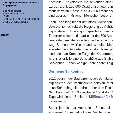
Kontrolle. Er explodiert und schleudert eine
Ihre Spende ermöglicht unser
Engagement
Europa zieht. 150.000 Quadratkilometer Lan
stark verstrahlt, dass rund 350.000 Mensch
Spendenkonto:
Bank: GLS Bank eG
sind über acht Millionen Menschen betroffen
IBAN:
DE36 4306 0967 8023 3348 00
Zehn Tage lang brennt der Block. Zwischen
BIC: GENODEM1GLS
Sowjetunion schickt die Regierung zu Aufr
Liquidatoren. Unzulänglich geschützt, räum
Suche
Trümmer beiseite, die auf einer der 800 A
Sekunden am Stück dürfen die Helfer sich an
weg. Bis heute weiß niemand, wie viele Me
sowjetischen Behörden hielten die Daten g
sind allein an Krebs in Folge der Katastro
wird in aller Eile eine Schutzhülle aus Stahl
Sarkophag. Schon wenige Jahre später zeigt
Der neue Sarkophag
2012 beginnt der Bau einer neuen Schutzhüll
explodieren, der ursprüngliche Zeitplan ist
neue Sarkophag nicht direkt über dem Reakto
Nachbarschaft. Im November 2016 ist die 3
Tage wird sie auf Schienen
Millimeter für 
gezogen
.
Schon jetzt ist klar: Auch diese Schutzhülle
ausgelegt. Ob es gelingt, die Reaktorruine 