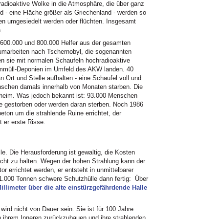
 radioaktive Wolke in die Atmosphäre, die über ganz
d - eine Fläche größer als Griechenland - werden so
en umgesiedelt werden oder flüchten. Insgesamt
.
 600.000 und 800.000 Helfer aus der gesamten
äumarbeiten nach Tschernobyl, die sogenannten
en sie mit normalen Schaufeln hochradioaktive
tommüll-Deponien im Umfeld des AKW landen. 40
 Ort und Stelle aufhalten - eine Schaufel voll und
nschen damals innerhalb von Monaten starben. Die
eheim. Was jedoch bekannt ist: 93.000 Menschen
phe gestorben oder werden daran sterben. Noch 1986
beton um die strahlende Ruine errichtet, der
 er erste Risse.
e. Die Herausforderung ist gewaltig, die Kosten
 nicht zu halten. Wegen der hohen Strahlung kann der
r errichtet werden, er entsteht in unmittelbarer
1.000 Tonnen schwere Schutzhülle dann fertig: Über
Millimeter über die alte einstürzgefährdende Halle
 wird nicht von Dauer sein. Sie ist für 100 Jahre
in ihrem Inneren zurückzubauen und ihre strahlenden