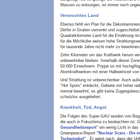
Massen zu entsorgen, ist immer noch unge
Verseuchtes Land
Ebenso fehlt ein Plan für die Dekontaminie
Dörfer in Gruben versenkt und zugeschüttet
Quadratkilometer Land für die Ernährung ni
für die Milchkühe weisen hohe Strahlungswe
für tausende Jahre nicht mehr zu bewohnen
Zehn Kilometer um das Kraftwerk herum wi
unbewohnbar bleiben. Innerhalb dieser Zone 
50.000 Einwohnern. Pripjat ist mit hochgif
Atomkraftwerken mit einer Halbwertzeit von
Und Strahlung ist unberechenbar: Auch auß
"Hot Spots" entdeckt, Gebiete mit hoher ra
normal bewohnt, es gibt keine Zugangsbesc
schutzlos ausgeliefert.
Krankheit, Tod, Angst
Die Folgen des Super-GAU wurden von Begin
die auch in Fukushima zu beobachten ist.
Gesundheitsreport"
ein wenig Licht in da
Greenpeace-Report
"Nuclear Scars - Die
Tschernobyl"
. Er weist nach, dass der Unf