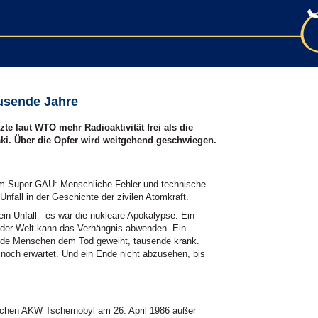
ausende Jahre
e laut WTO mehr Radioaktivität frei als die
. Über die Opfer wird weitgehend geschwiegen.
um Super-GAU: Menschliche Fehler und technische
nfall in der Geschichte der zivilen Atomkraft.
in Unfall - es war die nukleare Apokalypse: Ein
ik der Welt kann das Verhängnis abwenden. Ein
sende Menschen dem Tod geweiht, tausende krank.
noch erwartet. Und ein Ende nicht abzusehen, bis
ischen AKW Tschernobyl am 26. April 1986 außer