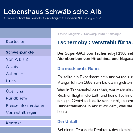
Online Magazin
/
Schwerpunkte
/
Ökologie
Tschernobyl: verstrahlt für t
Der Super-GAU von Tschernobyl 1986 setzt
Atombomben von Hiroshima und Nagasaki
Die strahlende Ruine
Es sollte ein Experiment sein und wurde z
Mängel führten 1986 zum bis dahin größten U
Was in Tschernobyl geschah, war mehr als e
Reaktor fliegt in die Luft, und keine Techn
riesiges Gebiet radioaktiv verseucht, tau
Hunderttausende in Angst vor dem, was sie 
heute.
Der Unfall
Bei einem Test gerät Reaktor 4 des ukrain