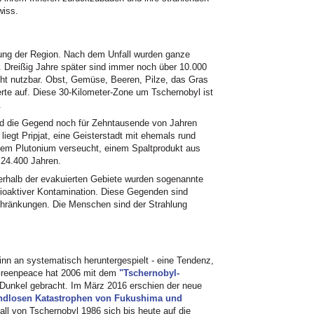
wiss.
rung der Region. Nach dem Unfall wurden ganze
. Dreißig Jahre später sind immer noch über 10.000
cht nutzbar. Obst, Gemüse, Beeren, Pilze, das Gras
rte auf. Diese 30-Kilometer-Zone um Tschernobyl ist
.
rd die Gegend noch für Zehntausende von Jahren
liegt Pripjat, eine Geisterstadt mit ehemals rund
tigem Plutonium verseucht, einem Spaltprodukt aus
 24.400 Jahren.
erhalb der evakuierten Gebiete wurden sogenannte
dioaktiver Kontamination. Diese Gegenden sind
hränkungen. Die Menschen sind der Strahlung
n an systematisch heruntergespielt - eine Tendenz,
 Greenpeace hat 2006 mit dem
"Tschernobyl-
s Dunkel gebracht. Im März 2016 erschien der neue
 endlosen Katastrophen von Fukushima und
all von Tschernobyl 1986 sich bis heute auf die