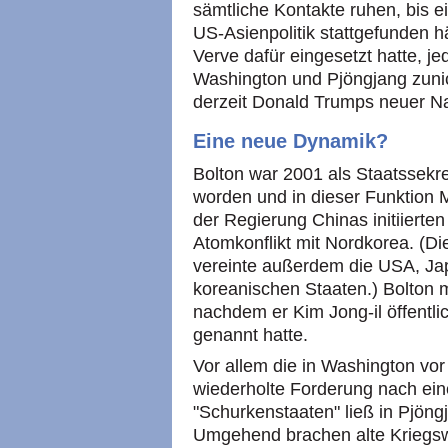
sämtliche Kontakte ruhen, bis 
US-Asienpolitik stattgefunden hät
Verve dafür eingesetzt hatte, j
Washington und Pjöngjang zuni
derzeit Donald Trumps neuer Nat
Eine neue Dynamik?
Bolton war 2001 als Staatssekre
worden und in dieser Funktion M
der Regierung Chinas initiiert
Atomkonflikt mit Nordkorea. (D
vereinte außerdem die USA, Ja
koreanischen Staaten.) Bolton 
nachdem er Kim Jong-il öffentlic
genannt hatte.
Vor allem die in Washington vor
wiederholte Forderung nach ei
"Schurkenstaaten" ließ in Pjöng
Umgehend brachen alte Kriegsw