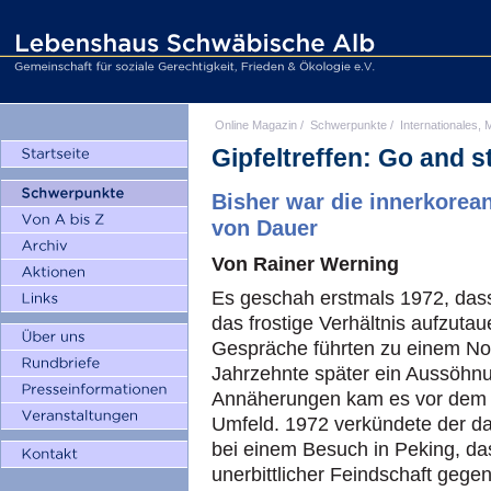
Online Magazin
/
Schwerpunkte
/
Internationales, M
Gipfeltreffen: Go and s
Bisher war die innerkorea
von Dauer
Von Rainer Werning
Es geschah erstmals 1972, das
das frostige Verhältnis aufzut
Gespräche führten zu einem N
Jahrzehnte später ein Aussöhnu
Annäherungen kam es vor dem 
Umfeld. 1972 verkündete der d
bei einem Besuch in Peking, da
unerbittlicher Feindschaft gege