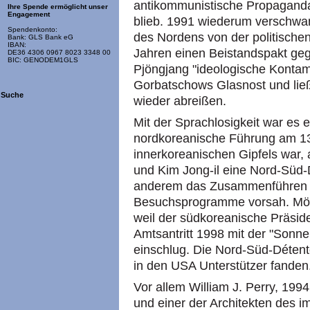
antikommunistische Propaganda
Ihre Spende ermöglicht unser
Engagement
blieb. 1991 wiederum verschwand
Spendenkonto:
des Nordens von der politische
Bank: GLS Bank eG
IBAN:
Jahren einen Beistandspakt geg
DE36 4306 0967 8023 3348 00
BIC: GENODEM1GLS
Pjöngjang "ideologische Kontam
Gorbatschows Glasnost und lie
Suche
wieder abreißen.
Mit der Sprachlosigkeit war es e
nordkoreanische Führung am 13
innerkoreanischen Gipfels war,
und Kim Jong-il eine Nord-Süd-D
anderem das Zusammenführen g
Besuchsprogramme vorsah. Mögl
weil der südkoreanische Präsi
Amtsantritt 1998 mit der "Sonne
einschlug. Die Nord-Süd-Détente
in den USA Unterstützer fanden
Vor allem William J. Perry, 199
und einer der Architekten des 