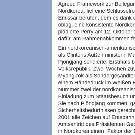
Agreed Framework zur Beilegung
Nordkorea, fiel eine Schlüsselro
Emissär berufen, dem es dank e
oblag, eine konsistente Nordko
plädierte Perry am 12. Oktobe
dafür, am Rahmenabkommen fes
Ein nordkoreanisch-amerikanisc
als Clintons Außenministerin M
Pjöngjang sondierte. Erstmals b
Volksrepublik. Zwei Wochen zuvo
Myong-rok als Sondergesandten 
einem Händedruck im Weißen H
Nummer zwei der nordkoreanisc
Einladung zum Staatsbesuch un
Sie nach Pjöngjang kommen, gara
Sicherheitsbedürfnissen gerec
2001 alle Zeichen auf Entspann
Amtsantritt des Präsidenten Geo
in Nordkorea einen "Faktor der 