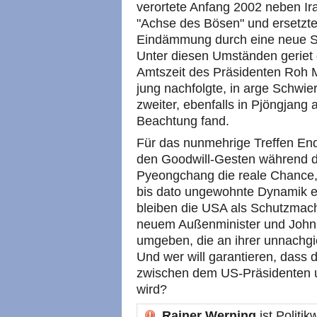
verortete Anfang 2002 neben Ir
"Achse des Bösen" und ersetzte d
Eindämmung durch eine neue Str
Unter diesen Umständen geriet d
Amtszeit des Präsidenten Roh 
jung nachfolgte, in arge Schwie
zweiter, ebenfalls in Pjöngjang
Beachtung fand.
Für das nunmehrige Treffen En
den Goodwill-Gesten während d
Pyeongchang die reale Chance,
bis dato ungewohnte Dynamik e
bleiben die USA als Schutzmac
neuem Außenminister und John 
umgeben, die an ihrer unnachgi
Und wer will garantieren, dass 
zwischen dem US-Präsidenten u
wird?
Rainer Werning
ist Politik