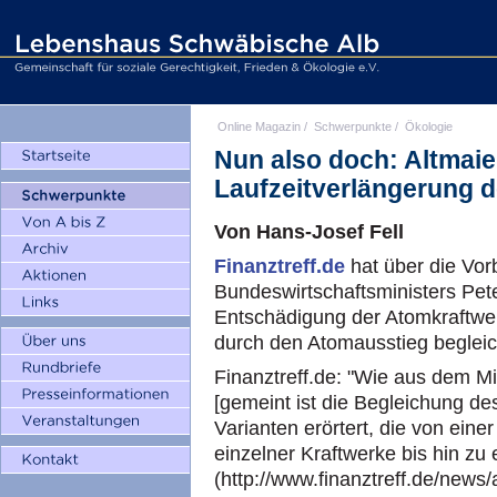
Online Magazin
/
Schwerpunkte
/
Ökologie
Nun also doch: Altmaier
Laufzeitverlängerung d
Von Hans-Josef Fell
Finanztreff.de
hat über die Vo
Bundeswirtschaftsministers Peter
Entschädigung der Atomkraftwe
durch den Atomausstieg begleic
Finanztreff.de: "Wie aus dem Mi
[gemeint ist die Begleichung d
Varianten erörtert, die von eine
einzelner Kraftwerke bis hin zu 
(http://www.finanztreff.de/news/