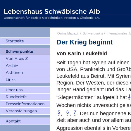
Online Magazin
/
Schwerpunkte
/
Internationales, M
Der Krieg beginnt
Von Karin Leukefeld
Seit Tagen hat Syrien auf einen 
von USA, Frankreich und Großbr
Leukefeld aus Beirut. Mit Syrie
Region. Der Westen, der diese 
langer Hand geplant und das La
1
"Siegermächten" aufgeteilt hat
Wochen nichts unversucht gelas
5
6
7
,
,
. Der nun begonnene Kr
zielt aber auch und vor allem a
Aggression ebenfalls in Vorberei