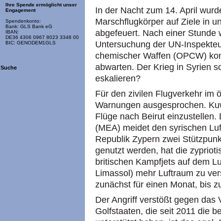
Ihre Spende ermöglicht unser
In der Nacht zum 14. April wur
Engagement
Marschflugkörper auf Ziele in
Spendenkonto:
Bank: GLS Bank eG
abgefeuert. Nach einer Stunde w
IBAN:
DE36 4306 0967 8023 3348 00
Untersuchung der UN-Inspekteur
BIC: GENODEM1GLS
chemischer Waffen (OPCW) konnt
abwarten. Der Krieg in Syrien so
Suche
eskalieren?
Für den zivilen Flugverkehr im
Warnungen ausgesprochen. Kuwa
Flüge nach Beirut einzustellen. 
(MEA) meidet den syrischen Luf
Republik Zypern zwei Stützpunk
genutzt werden, hat die zypriot
britischen Kampfjets auf dem Luf
Limassol) mehr Luftraum zu ve
zunächst für einen Monat, bis z
Der Angriff verstößt gegen das
Golfstaaten, die seit 2011 die 