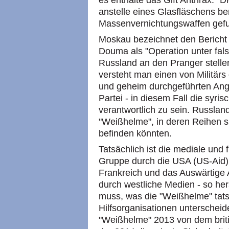
es enthalte das Gift Anthrax. "
anstelle eines Glasfläschens be
Massenvernichtungswaffen gef
Moskau bezeichnet den Bericht 
Douma als "Operation unter fals
Russland an den Pranger stellen
versteht man einen von Militärs
und geheim durchgeführten Angrif
Partei - in diesem Fall die syri
verantwortlich zu sein. Russland
"Weißhelme", in deren Reihen si
befinden könnten.
Tatsächlich ist die mediale und 
Gruppe durch die USA (US-Aid)
Frankreich und das Auswärtige A
durch westliche Medien - so he
muss, was die "Weißhelme" tat
Hilfsorganisationen unterschei
"Weißhelme" 2013 von dem briti