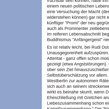
fruchtbar sein können, hätte ihn
einem neuen politischen Lebensa
eine Versuchung der Macht (der 
widerstehen können) gar nicht er
künftiger "Promi" der neu gegrü
auch als Prominenter zeitlebens
im reiferen Lebensabschnitt be
Buddhismus "Anfängergeist" ne
Es ist relativ leicht, bei Rudi D
Unausgegorenheit aufzuspüren. 
Attentat - ganz offen schon mo
gezeigt (etwa Angststörungen).
über sein Ziel hinauszuschieße
Selbstüberschätzung vor allem.
Westberlin zur autonomen Räter
sich auch an seinem streckenw
wirkt es beinahe skurril, wenn D
Eheschließung mit Gretchen anal
Liebeszusammenhang schon ein
Kampfzusammenhang." Der "klas