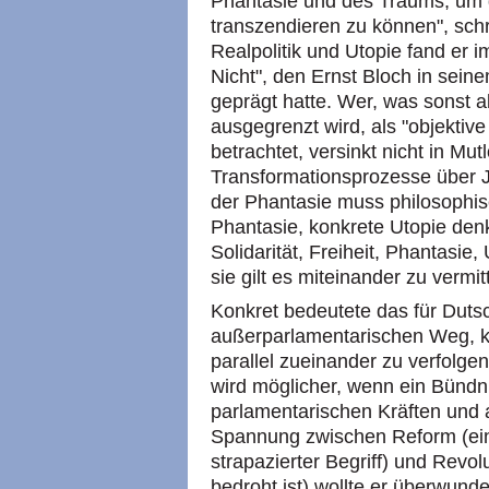
Phantasie und des Traums, um 
transzendieren zu können", sch
Realpolitik und Utopie fand er 
Nicht", den Ernst Bloch in sei
geprägt hatte. Wer, was sonst als
ausgegrenzt wird, als "objektiv
betrachtet, versinkt nicht in Mut
Transformationsprozesse über 
der Phantasie muss philosophisc
Phantasie, konkrete Utopie den
Solidarität, Freiheit, Phantasi
sie gilt es miteinander zu vermitt
Konkret bedeutete das für Duts
außerparlamentarischen Weg, kur
parallel zueinander zu verfolge
wird möglicher, wenn ein Bünd
parlamentarischen Kräften und 
Spannung zwischen Reform (ein
strapazierter Begriff) und Revo
bedroht ist) wollte er überwund