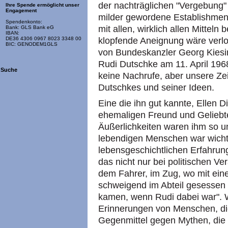
der nachträglichen "Vergebung"
Ihre Spende ermöglicht unser
Engagement
milder gewordene Establishment
Spendenkonto:
mit allen, wirklich allen Mitteln
Bank: GLS Bank eG
IBAN:
klopfende Aneignung wäre verl
DE36 4306 0967 8023 3348 00
BIC: GENODEM1GLS
von Bundeskanzler Georg Kiesin
Rudi Dutschke am 11. April 196
Suche
keine Nachrufe, aber unsere Ze
Dutschkes und seiner Ideen.
Eine die ihn gut kannte, Ellen D
ehemaligen Freund und Geliebten
Äußerlichkeiten waren ihm so 
lebendigen Menschen war wichti
lebensgeschichtlichen Erfahru
das nicht nur bei politischen Ve
dem Fahrer, im Zug, wo mit ei
schweigend im Abteil gesessen 
kamen, wenn Rudi dabei war". W
Erinnerungen von Menschen, di
Gegenmittel gegen Mythen, die d