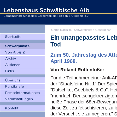
Online Magazin
/
Schwerpunkte
/
Gesellschaft
Ein unangepasstes Leb
Tod
Zum 50. Jahrestag des Att
April 1968.
Von Roland Rottenfußer
Für die Teilnehmer einer Anti-
der "Staatsfeind Nr. 1" Der Spie
"Dutschke, Goebbels & Co". Hei
"mehrfach Deutschgekreuzigten.
heiße Phase der 68er-Bewegung
diese Zeit zu fetischisieren, zu 
der Versuch, sie zu negieren." S