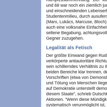
und 68 war noch ein ziemlich ju
und einschneidenden Lebenserf
Studentenmilieu, durch ausufer
(Marx, Lukács, Marcuse, Bloch
auch eine volksnahe Einfachheit
seltene Begabung, achtungsvoll
Gegner zuzugehen.
Legalität als Fetisch
Der größte Einwand gegen Rudi
verkörperte antiautoritäre Rich
sein schillerndes Verhältnis zu 
beiden Bereiche klar trennen, 
Vorschriften (etwa von Demonst
und Tötung von Menschen liege
auf Demokratie unterstellt dem
diesem Staate", schrieb Dutsch
Aktionen. "Wenn diese Mündigkei
systematisch verunmöglicht ist, s