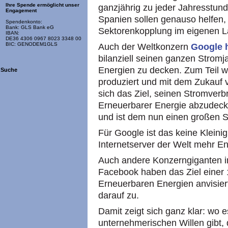
Ihre Spende ermöglicht unser
ganzjährig zu jeder Jahresstun
Engagement
Spanien sollen genauso helfen,
Spendenkonto:
Bank: GLS Bank eG
Sektorenkopplung im eigenen L
IBAN:
DE36 4306 0967 8023 3348 00
BIC: GENODEM1GLS
Auch der Weltkonzern
Google h
bilanziell seinen ganzen Strom
Energien zu decken. Zum Teil 
Suche
produziert und mit dem Zukauf 
sich das Ziel, seinen Stromver
Erneuerbarer Energie abzudecke
und ist dem nun einen großen 
Für Google ist das keine Kleini
Internetserver der Welt mehr En
Auch andere Konzerngiganten i
Facebook haben das Ziel einer
Erneuerbaren Energien anvisier
darauf zu.
Damit zeigt sich ganz klar: wo e
unternehmerischen Willen gibt,