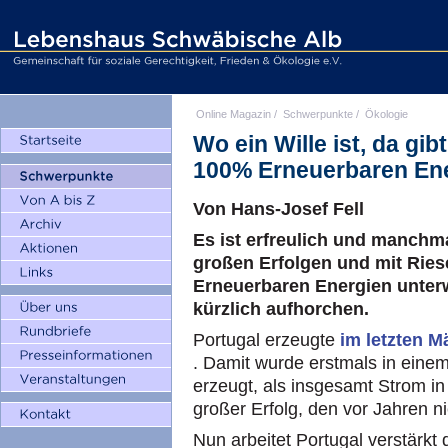
Online Magazin
/
Schwerpunkte
/
Ökologie
Wo ein Wille ist, da gi
100% Erneuerbaren En
Von Hans-Josef Fell
Es ist erfreulich und manchma
großen Erfolgen und mit Rie
Erneuerbaren Energien unterw
kürzlich aufhorchen.
Portugal erzeugte
im letzten M
. Damit wurde erstmals in ein
erzeugt, als insgesamt Strom in
großer Erfolg, den vor Jahren n
Nun arbeitet Portugal verstärkt