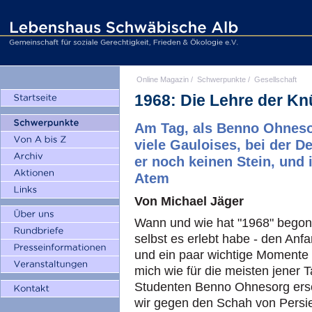
Online Magazin
/
Schwerpunkte
/
Gesellschaft
1968: Die Lehre der Kn
Am Tag, als Benno Ohnesor
viele Gauloises, bei der 
er noch keinen Stein, und
Atem
Von Michael Jäger
Wann und wie hat "1968" begonn
selbst es erlebt habe - den Anfa
und ein paar wichtige Momente d
mich wie für die meisten jener T
Studenten Benno Ohnesorg ersc
wir gegen den Schah von Persi