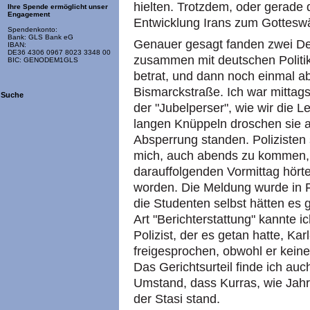
hielten. Trotzdem, oder gerade 
Ihre Spende ermöglicht unser
Engagement
Entwicklung Irans zum Gotteswä
Spendenkonto:
Bank: GLS Bank eG
Genauer gesagt fanden zwei Dem
IBAN:
DE36 4306 0967 8023 3348 00
zusammen mit deutschen Politi
BIC: GENODEM1GLS
betrat, und dann noch einmal a
Bismarckstraße. Ich war mittags
Suche
der "Jubelperser", wie wir die 
langen Knüppeln droschen sie auf
Absperrung standen. Polizisten 
mich, auch abends zu kommen, a
darauffolgenden Vormittag hörte
worden. Die Meldung wurde in 
die Studenten selbst hätten es 
Art "Berichterstattung" kannte i
Polizist, der es getan hatte, Kar
freigesprochen, obwohl er kein
Das Gerichtsurteil finde ich au
Umstand, dass Kurras, wie Jahr
der Stasi stand.