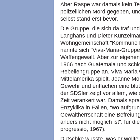
Aber Raspe war damals kein Terr
polizeilichen Mord gegeben, un
selbst stand erst bevor.
Die Gruppe, die sich da traf und
Langhans und Dieter Kunzelman
Wohngemeinschaft "Kommune I",
nannte sich "Viva-Maria-Gruppe
Waffengewalt. Aber zur eigenen
1966 nach Guatemala und schlos
Rebellengruppe an. Viva Maria w
Mittelamerika spielt. Jeanne Mo
Gewehr und entfachen eine blu
der SDSler zeigt vor allem, wie s
Zeit verankert war. Damals spra
Enzyklika in Fällen, "wo aufgr
Gewaltherrschaft eine Befreiun
anders nicht möglich ist", für d
progressio, 1967).
Dutschke wusste, was er wollte