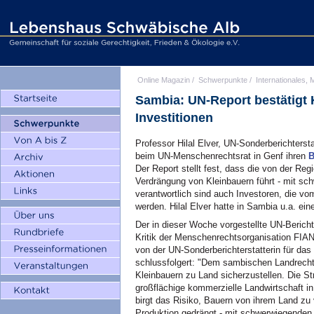
Online Magazin
/
Schwerpunkte
/
Internationales, M
Sambia: UN-Report bestätigt K
Investitionen
Professor Hilal Elver, UN-Sonderberichterst
beim UN-Menschenrechtsrat in Genf ihren
B
Der Report stellt fest, dass die von der Reg
Verdrängung von Kleinbauern führt - mit sc
verantwortlich sind auch Investoren, die v
werden. Hilal Elver hatte in Sambia u.a. ei
Der in dieser Woche vorgestellte UN-Bericht
Kritik der Menschenrechtsorganisation FIAN
von der UN-Sonderberichterstatterin für das
schlussfolgert: "Dem sambischen Landrec
Kleinbauern zu Land sicherzustellen. Die Str
großflächige kommerzielle Landwirtschaft in
birgt das Risiko, Bauern von ihrem Land zu
Produktion gedrängt - mit schwerwiegenden 