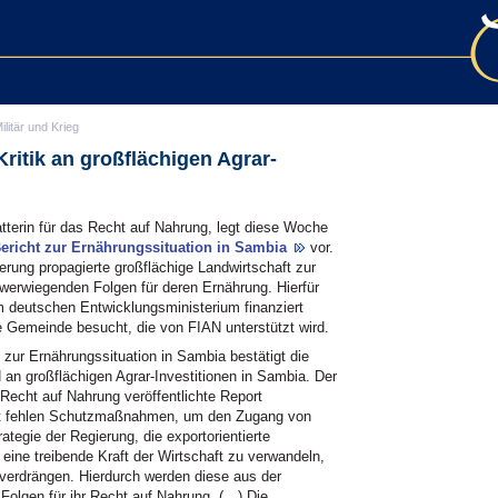
ilitär und Krieg
ritik an großflächigen Agrar-
atterin für das Recht auf Nahrung, legt diese Woche
ericht zur Ernährungssituation in Sambia
vor.
ierung propagierte großflächige Landwirtschaft zur
hwerwiegenden Folgen für deren Ernährung. Hierfür
om deutschen Entwicklungsministerium finanziert
ne Gemeinde besucht, die von FIAN unterstützt wird.
 zur Ernährungssituation in Sambia bestätigt die
 an großflächigen Agrar-Investitionen in Sambia. Der
 Recht auf Nahrung veröffentlichte Report
ht fehlen Schutzmaßnahmen, um den Zugang von
ategie der Regierung, die exportorientierte
 eine treibende Kraft der Wirtschaft zu verwandeln,
 verdrängen. Hierdurch werden diese aus der
Folgen für ihr Recht auf Nahrung. (…) Die