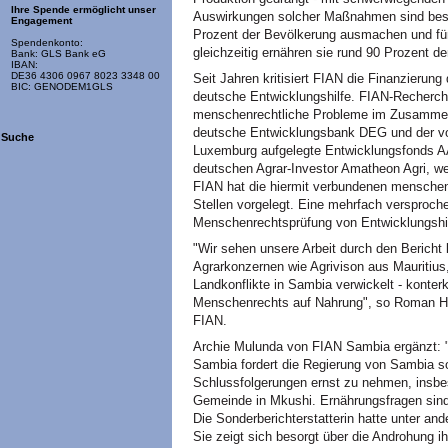
Ihre Spende ermöglicht unser
Auswirkungen solcher Maßnahmen sind beso
Engagement
Prozent der Bevölkerung ausmachen und für
Spendenkonto:
gleichzeitig ernähren sie rund 90 Prozent 
Bank: GLS Bank eG
IBAN:
DE36 4306 0967 8023 3348 00
Seit Jahren kritisiert FIAN die Finanzierung
BIC: GENODEM1GLS
deutsche Entwicklungshilfe. FIAN-Recherch
menschenrechtliche Probleme im Zusammenh
deutsche Entwicklungsbank DEG und der v
Suche
Luxemburg aufgelegte Entwicklungsfonds AA
deutschen Agrar-Investor Amatheon Agri, we
FIAN hat die hiermit verbundenen menschenr
Stellen vorgelegt. Eine mehrfach versproch
Menschenrechtsprüfung von Entwicklungshilf
"Wir sehen unsere Arbeit durch den Bericht 
Agrarkonzernen wie Agrivison aus Mauritius,
Landkonflikte in Sambia verwickelt - konter
Menschenrechts auf Nahrung", so Roman He
FIAN.
Archie Mulunda von FIAN Sambia ergänzt: "
Sambia fordert die Regierung von Sambia sow
Schlussfolgerungen ernst zu nehmen, insbes
Gemeinde in Mkushi. Ernährungsfragen sind 
Die Sonderberichterstatterin hatte unter 
Sie zeigt sich besorgt über die Androhung ih