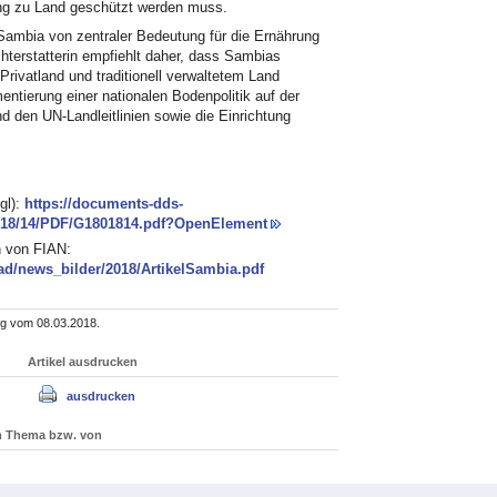
ng zu Land geschützt werden muss.
Sambia von zentraler Bedeutung für die Ernährung
hterstatterin empfiehlt daher, dass Sambias
rivatland und traditionell verwaltetem Land
entierung einer nationalen Bodenpolitik auf der
 den UN-Landleitlinien sowie die Einrichtung
gl):
https://documents-dds-
18/14/PDF/G1801814.pdf?OpenElement
 von FIAN:
ad/news_bilder/2018/ArtikelSambia.pdf
ng vom 08.03.2018.
Artikel ausdrucken
ausdrucken
um Thema bzw. von