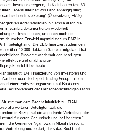
nders besorgniserregend, da Kleinbauern fast 60
 ihren Lebensunterhalt von Land abhängig sind;
der sambischen Bevölkerung" (Übersetzung FIAN).
 der größten Agrarinvestoren in Sambia durch die
en in Sambia dokumentierten wiederholt
ang mit Investitionen, an denen auch die
om deutschen Entwicklungsministerium BMZ in
TIF beteiligt sind. Die DEG finanziert zudem den
lcher über 40.000 Hektar in Sambia aufgekauft hat.
echtlichen Probleme wiederholt den beteiligten
ene effektive und unabhängige
eprojekten fehlt bis heute.
klar bestätigt. Die Finanzierung von Investoren und
 Zambeef oder die Export Trading Group - alle in
kariert einen Entwicklungsansatz auf Basis des
rre, Agrar-Referent der Menschenrechtsorganisation
Wir stimmen dem Bericht inhaltlich zu. FIAN
ie alle weiteren Beteiligten auf, die
ondere in Bezug auf die angedrohte Vertreibung der
zentral für deren Gesundheit und ihr Überleben."
anderem die Gemeinde Ngambwa in Mkushi besucht.
rer Vertreibung und fordert, dass das Recht auf