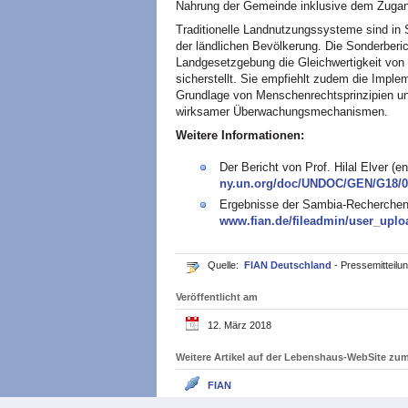
Nahrung der Gemeinde inklusive dem Zuga
Traditionelle Landnutzungssysteme sind in 
der ländlichen Bevölkerung. Die Sonderberic
Landgesetzgebung die Gleichwertigkeit von P
sicherstellt. Sie empfiehlt zudem die Implem
Grundlage von Menschenrechtsprinzipien und
wirksamer Überwachungsmechanismen.
Weitere Informationen:
Der Bericht von Prof. Hilal Elver (en
ny.un.org/doc/UNDOC/GEN/G18/0
Ergebnisse der Sambia-Recherchen
www.fian.de/fileadmin/user_uplo
Quelle:
FIAN Deutschland
- Pressemitteilu
Veröffentlicht am
12. März 2018
Weitere Artikel auf der Lebenshaus-WebSite z
FIAN