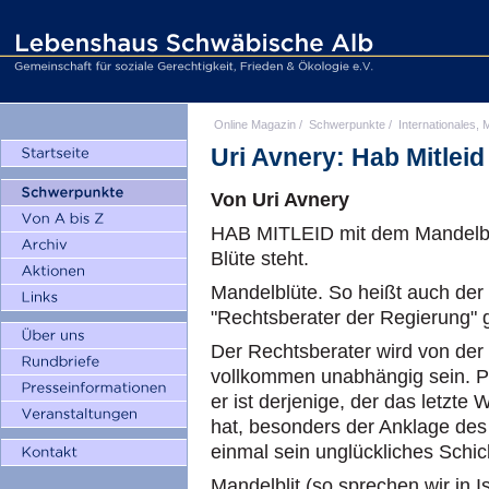
Online Magazin
/
Schwerpunkte
/
Internationales, M
Uri Avnery: Hab Mitle
Von Uri Avnery
HAB MITLEID mit dem Mandelba
Blüte steht.
Mandelblüte. So heißt auch der 
"Rechtsberater der Regierung" 
Der Rechtsberater wird von der 
vollkommen unabhängig sein. Pra
er ist derjenige, der das letzt
hat, besonders der Anklage des 
einmal sein unglückliches Schic
Mandelblit (so sprechen wir in I