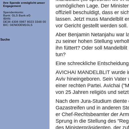
Ihre Spende ermöglicht unser
unmöglichen Lage. Der Minister
Engagement
offiziell beschuldigt, dass er s
Spendenkonto:
Bank: GLS Bank eG
lassen. Jetzt muss Mandelblit e
IBAN:
DE36 4306 0967 8023 3348 00
vor Gericht gestellt werden soll.
BIC: GENODEM1GLS
Aber Benjamin Netanjahu war la
Suche
zu seiner hohen Stellung verhol
ihn füttert? Oder soll Mandelblit
tun?
Eine schreckliche Entscheidung
AVICHAI MANDELBLIT wurde in ei
Aviv hineingeboren. Sein Vater
einer rechten Partei. Avichai ("M
von 25 Jahren religiös und setzt
Nach dem Jura-Studium diente er
Gazastreifen und in anderen Ste
er Chef-Rechtsbeamter der Arme
Sprung in die Stellung des "Reg
des Ministerpräsidenten, der zu