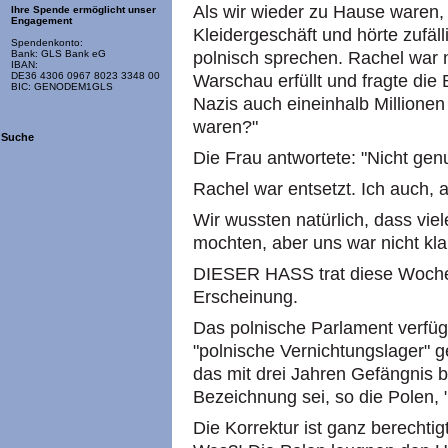
Als wir wieder zu Hause waren, 
Ihre Spende ermöglicht unser
Engagement
Kleidergeschäft und hörte zufäll
Spendenkonto:
polnisch sprechen. Rachel war 
Bank: GLS Bank eG
IBAN:
DE36 4306 0967 8023 3348 00
Warschau erfüllt und fragte die 
BIC: GENODEM1GLS
Nazis auch eineinhalb Millionen
waren?"
Suche
Die Frau antwortete: "Nicht gen
Rachel war entsetzt. Ich auch, a
Wir wussten natürlich, dass vie
mochten, aber uns war nicht klar
DIESER HASS trat diese Woche m
Erscheinung.
Das polnische Parlament verfügt
"polnische Vernichtungslager" 
das mit drei Jahren Gefängnis be
Bezeichnung sei, so die Polen, 
Die Korrektur ist ganz berechtigt