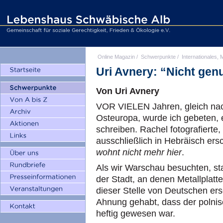
Online Magazin
/
Schwerpunkte
/
Internationales, M
Uri Avnery: “Nicht gen
Von Uri Avnery
VOR VIELEN Jahren, gleich na
Osteuropa, wurde ich gebeten, 
schreiben. Rachel fotografierte,
ausschließlich in Hebräisch ers
wohnt nicht mehr hier
.
Als wir Warschau besuchten, sta
der Stadt, an denen Metallplat
dieser Stelle von Deutschen ers
Ahnung gehabt, dass der polni
heftig gewesen war.