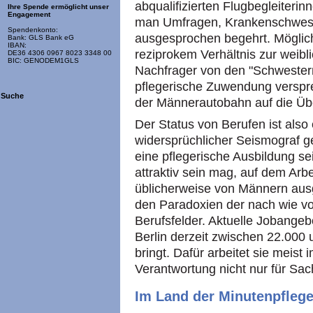
abqualifizierten Flugbegleiterin
Ihre Spende ermöglicht unser
Engagement
man Umfragen, Krankenschwest
Spendenkonto:
ausgesprochen begehrt. Möglich
Bank: GLS Bank eG
IBAN:
reziprokem Verhältnis zur weibl
DE36 4306 0967 8023 3348 00
BIC: GENODEM1GLS
Nachfrager von den "Schwester
pflegerische Zuwendung versprec
Suche
der Männerautobahn auf die Übe
Der Status von Berufen ist also
widersprüchlicher Seismograf ge
eine pflegerische Ausbildung s
attraktiv sein mag, auf dem Arbe
üblicherweise von Männern ausg
den Paradoxien der nach wie vo
Berufsfelder. Aktuelle Jobangebo
Berlin derzeit zwischen 22.000
bringt. Dafür arbeitet sie meist
Verantwortung nicht nur für Sa
Im Land der Minutenpfleg