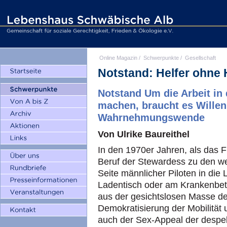
Online Magazin
/
Schwerpunkte
/
Gesellschaft
Notstand: Helfer ohne H
Notstand Um die Arbeit in d
machen, braucht es Willen
Wahrnehmungswende
Von Ulrike Baureithel
In den 1970er Jahren, als das F
Beruf der Stewardess zu den we
Seite männlicher Piloten in die 
Ladentisch oder am Krankenbett
aus der gesichtslosen Masse d
Demokratisierung der Mobilität 
auch der Sex-Appeal der despekt