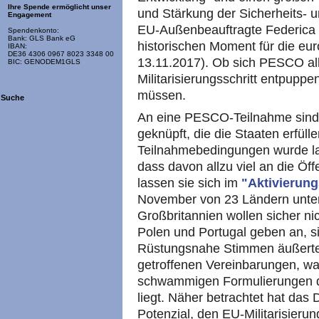
Ihre Spende ermöglicht unser
und Stärkung der Sicherheits- u
Engagement
EU-Außenbeauftragte Federica 
Spendenkonto:
Bank: GLS Bank eG
historischen Moment für die eur
IBAN:
DE36 4306 0967 8023 3348 00
13.11.2017). Ob sich PESCO alle
BIC: GENODEM1GLS
Militarisierungsschritt entpuppe
müssen.
Suche
An eine PESCO-Teilnahme sind
geknüpft, die die Staaten erfül
Teilnahmebedingungen wurde lan
dass davon allzu viel an die Öf
lassen sie sich im
"Aktivierun
November von 23 Ländern unte
Großbritannien wollen sicher ni
Polen und Portugal geben an, si
Rüstungsnahe Stimmen äußerten
getroffenen Vereinbarungen, was 
schwammigen Formulierungen d
liegt. Näher betrachtet hat das
Potenzial, den EU-Militarisieru