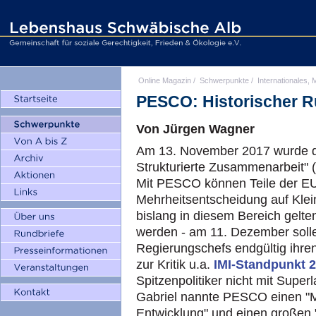
Online Magazin
/
Schwerpunkte
/
Internationales, M
PESCO: Historischer 
Von Jürgen Wagner
Am 13. November 2017 wurde d
Strukturierte Zusammenarbeit"
Mit PESCO können Teile der EU-M
Mehrheitsentscheidung auf Kle
bislang in diesem Bereich gelt
werden - am 11. Dezember soll
Regierungschefs endgültig ihre
zur Kritik u.a.
IMI-Standpunkt 
Spitzenpolitiker nicht mit Supe
Gabriel nannte PESCO einen "M
Entwicklung" und einen großen "